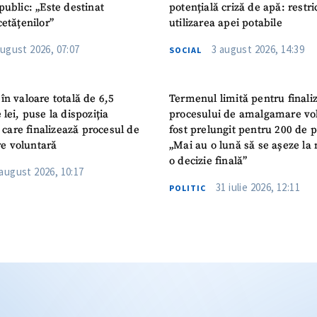
public: „Este destinat
potențială criză de apă: restric
cetățenilor”
utilizarea apei potabile
august 2026, 07:07
3 august 2026, 14:39
SOCIAL
în valoare totală de 6,5
Termenul limită pentru finali
 lei, puse la dispoziția
procesului de amalgamare vo
or care finalizează procesul de
fost prelungit pentru 200 de p
e voluntară
„Mai au o lună să se așeze la 
o decizie finală”
 august 2026, 10:17
31 iulie 2026, 12:11
POLITIC