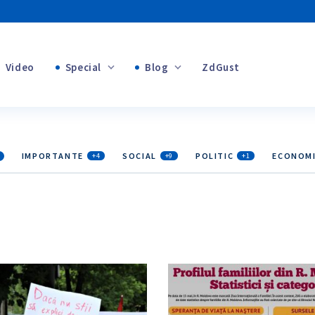
Video
Special
Blog
ZdGust
+1
Banii tăi
+1
IMPORTANTE
SOCIAL
POLITIC
ECONOM
+4
+9
+1
+1
+1