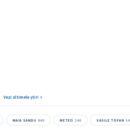
CONTACT SURSĂ
Sursă anonimă
+ Adaugă titlu
Nume
+ Numele 
Vezi ultimele știri
+ Încarcă imagine
Email
+ Emailul 
+ Link media
MAIA SANDU
840
METEO
240
VASILE TOFAN
5
Telefon
+ Telefon pe