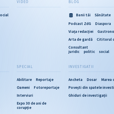
VIDEO
BLOG
ocial
Banii tăi
Sănătate
Podcast ZdG
Diaspora
Viața redacției
Gastron
Arta de gardă
Cititorul
Consultant
juridic
politic
social
SPECIAL
INVESTIGATII
Abilitare
Reportaje
Ancheta
Dosar
Marea 
Oameni
Fotoreportaje
Povești din spatele invest
Interviuri
Ghiduri de investigații
Expo 30 de ani de
corupție