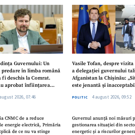
Am citit și sunt de ac
+ Mesajul știrei
confidențialitate
.
TRIMITE ȘT
dința Guvernului: Un
Vasile Tofan, despre vizita 
u predare în limba română
a delegației guvernului ta
 fi deschis la Comrat.
Afganistan la Chișinău: „Si
au aprobat înființarea
este jenantă și inacceptabi
i Publice Colegiul Moldo-
 august 2026, 07:46
4 august 2026, 09:52
POLITIC
ep Tayyip Erdogan”
ia CNMC de a reduce
Guvernul anunță noi măsuri 
e energie electrică, Primăria
gestionarea situației din secto
plică de ce nu va stinge
energetic și a riscurilor gener