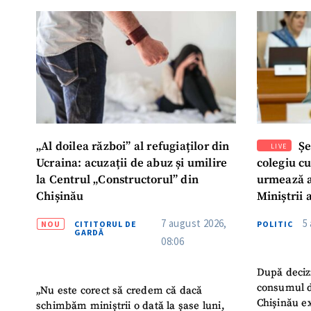
Mesajul știrei
„Al doilea război” al refugiaților din
Șe
LIVE
Ucraina: acuzații de abuz și umilire
colegiu c
la Centrul „Constructorul” din
urmează a
Chișinău
Miniștrii 
Instituție
7 august 2026,
5
NOU
CITITORUL DE
POLITIC
Turc „Rec
GARDĂ
08:06
După deciz
consumul d
„Nu este corect să credem că dacă
Chișinău ex
schimbăm miniștrii o dată la șase luni,