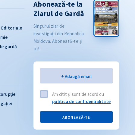
Abonează-te la
Ziarul de Gardă
Singurul ziar de
Editoriale
investigații din Republica
omie
Moldova. Abonează-te și
 de gardă
tu!
Email
+ Adaugă email
corupție
Am citit și sunt de acord cu
politica de confidențialitate
.
igației
ABONEAZĂ-TE