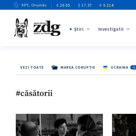
€
20.05
$
17.37
₽
0.214
30
°C
, Chișinău
Ştiri
Investigatii
+3
+1
+9
VEZI TOATE
MAREA CORUPȚIE
UCRAINA
+1
+4
+5
#căsătorii