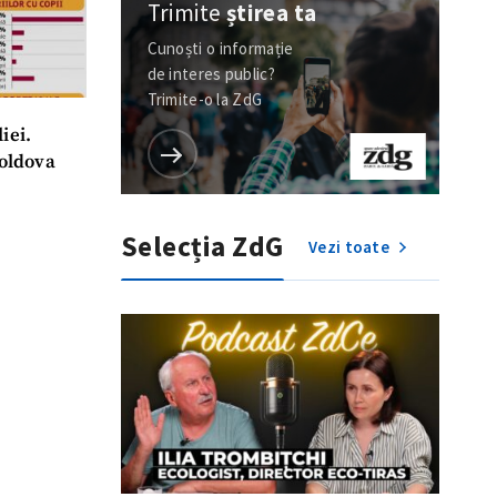
Trimite
știrea ta
Cunoști o informație
de interes public?
Trimite-o la ZdG
iei.
Moldova
Selecția ZdG
Vezi toate