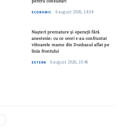
pentru consultări
6 august 2026, 14:54
ECONOMIC
Nașteri premature și operații fără
anestezie: cu ce orori s-au confruntat
viitoarele mame din Donbasul aflat pe
linia frontului
6 august 2026, 10:46
EXTERN
meu
meu
4
rsonal