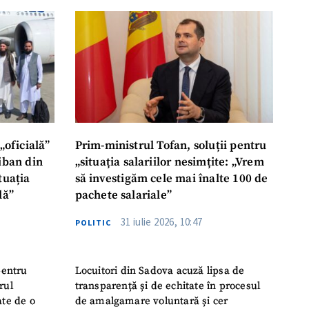
ord cu
politica de
IREA
„oficială”
Prim-ministrul Tofan, soluții pentru
liban din
„situația salariilor nesimțite: „Vrem
tuația
să investigăm cele mai înalte 100 de
lă”
pachete salariale”
31 iulie 2026, 10:47
POLITIC
pentru
Locuitori din Sadova acuză lipsa de
rul
transparență și de echitate în procesul
ate de o
de amalgamare voluntară și cer