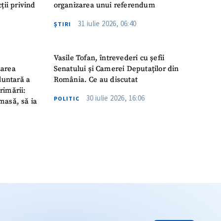
ții privind
organizarea unui referendum
31 iulie 2026, 06:40
ŞTIRI
Vasile Tofan, întrevederi cu șefii
zarea
Senatului și Camerei Deputaților din
luntară a
România. Ce au discutat
rimării:
30 iulie 2026, 16:06
POLITIC
masă, să ia