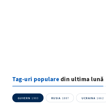
ȘTIREA MEA
Titlu știre
Tag-uri populare
din ultima lună
Fotografie
Link media
GUVERN
1903
RUSIA
1887
UCRAINA
1662