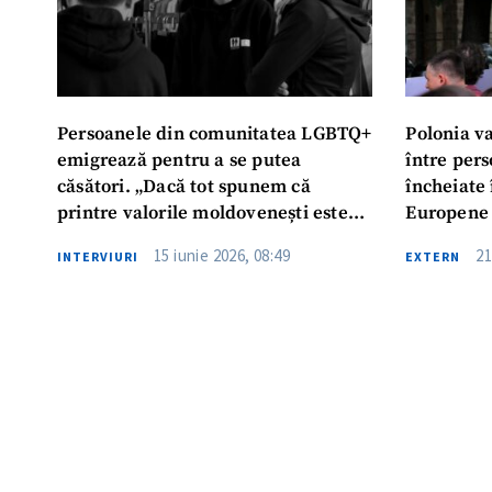
Persoanele din comunitatea LGBTQ+
Polonia va
emigrează pentru a se putea
între pers
căsători. „Dacă tot spunem că
încheiate 
printre valorile moldovenești este
Europene
familia, de ce distrugem familiile?”
15 iunie 2026, 08:49
21
INTERVIURI
EXTERN