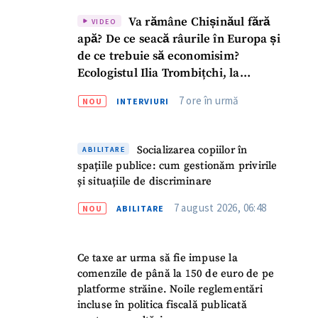
Va rămâne Chișinăul fără
VIDEO
apă? De ce seacă râurile în Europa și
de ce trebuie să economisim?
Ecologistul Ilia Trombițchi, la
Podcast ZdCe
7 ore în urmă
NOU
INTERVIURI
Socializarea copiilor în
ABILITARE
spațiile publice: cum gestionăm privirile
și situațiile de discriminare
7 august 2026, 06:48
NOU
ABILITARE
Ce taxe ar urma să fie impuse la
comenzile de până la 150 de euro de pe
platforme străine. Noile reglementări
incluse în politica fiscală publicată