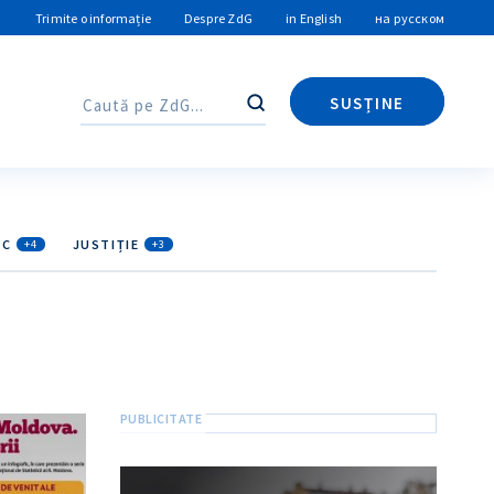
Trimite o informație
Despre ZdG
in English
на русском
SUSȚINE
Caută
Caută
IC
JUSTIȚIE
+4
+3