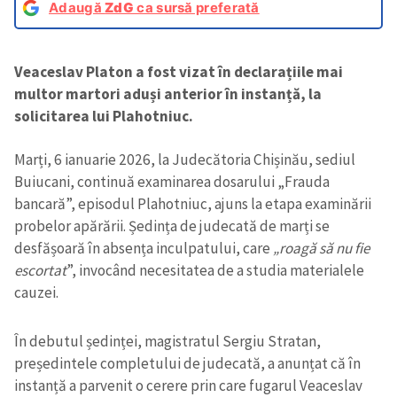
Adaugă
ZdG
ca sursă preferată
Veaceslav Platon a fost vizat în declarațiile mai
multor martori aduși anterior în instanță, la
solicitarea lui Plahotniuc.
Marți, 6 ianuarie 2026, la Judecătoria Chișinău, sediul
Buiucani, continuă examinarea dosarului „Frauda
bancară”, episodul Plahotniuc, ajuns la etapa examinării
probelor apărării. Ședința de judecată de marți se
desfășoară în absența inculpatului, care
„roagă să nu fie
escortat
”, invocând necesitatea de a studia materialele
cauzei.
În debutul ședinței, magistratul Sergiu Stratan,
președintele completului de judecată, a anunțat că în
instanță a parvenit o cerere prin care fugarul Veaceslav