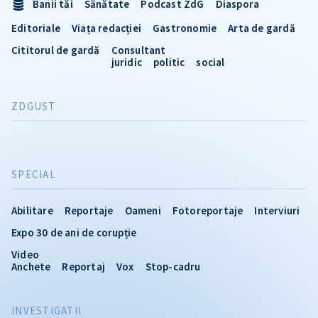
Banii tăi
Sănătate
Podcast ZdG
Diaspora
Editoriale
Viața redacției
Gastronomie
Arta de gardă
Cititorul de gardă
Consultant
juridic
politic
social
ZDGUST
SPECIAL
Abilitare
Reportaje
Oameni
Fotoreportaje
Interviuri
Expo 30 de ani de corupție
Video
Anchete
Reportaj
Vox
Stop-cadru
INVESTIGATII