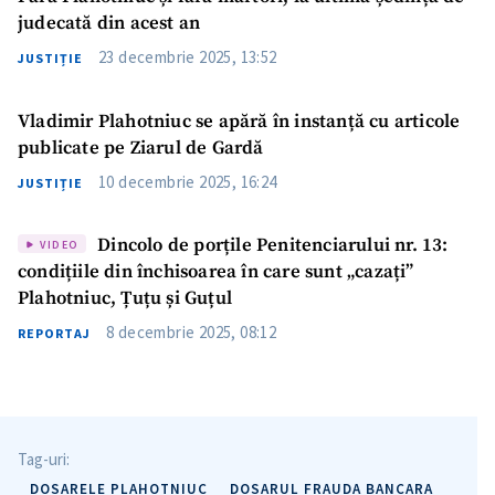
judecată din acest an
23 decembrie 2025, 13:52
JUSTIȚIE
Vladimir Plahotniuc se apără în instanță cu articole
Trimite o informație
Despre ZdG
publicate pe Ziarul de Gardă
in English
на русском
10 decembrie 2025, 16:24
JUSTIȚIE
Dincolo de porțile Penitenciarului nr. 13:
VIDEO
condițiile din închisoarea în care sunt „cazați”
Plahotniuc, Țuțu și Guțul
8 decembrie 2025, 08:12
REPORTAJ
Tag-uri:
DOSARELE PLAHOTNIUC
DOSARUL FRAUDA BANCARA