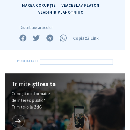
MAREA CORUPȚIE
VEACESLAV PLATON
VLADIMIR PLAHOTNIUC
Distribuie articolul:
Copiază Link
Trimite
știrea ta
Cunoști o informație
de interes public?
Trimite-o la ZdG