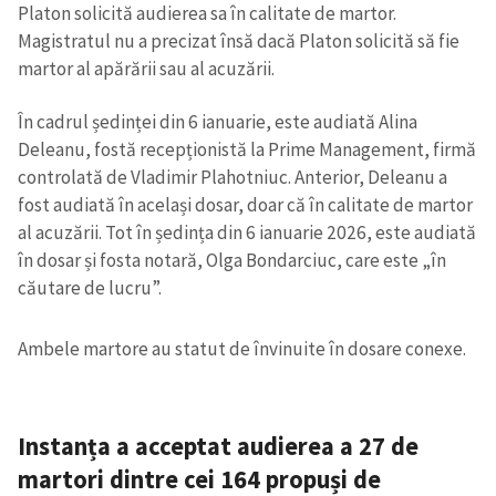
Platon solicită audierea sa în calitate de martor.
Magistratul nu a precizat însă dacă Platon solicită să fie
martor al apărării sau al acuzării.
În cadrul ședinței din 6 ianuarie, este audiată Alina
Deleanu, fostă recepționistă la Prime Management, firmă
controlată de Vladimir Plahotniuc. Anterior, Deleanu a
fost audiată în același dosar, doar că în calitate de martor
al acuzării.
Tot în ședința din 6 ianuarie 2026, este audiată
în dosar și fosta notară, Olga Bondarciuc, care este „în
căutare de lucru”.
Ambele martore au statut de învinuite în dosare conexe.
Instanța a acceptat audierea a 27 de
martori dintre cei 164 propuși de