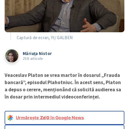
Captură de ecran, Yt/ GALBEN
Măriuța Nistor
258 articole
Veaceslav Platon se vrea martor în dosarul „Frauda
bancară”, episodul Plahotniuc. În acest sens, Platon
a depus o cerere, menționând că solicită audierea sa
în dosar prin intermediul videoconferinței.
Urmărește
ZdG
în Google News