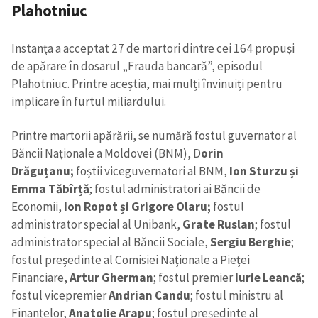
Plahotniuc
Instanța a acceptat 27 de martori dintre cei 164 propuși
de apărare în dosarul „Frauda bancară”, episodul
Plahotniuc. Printre aceștia, mai mulți învinuiți pentru
implicare în furtul miliardului.
Printre martorii apărării, se numără fostul guvernator al
Băncii Naționale a Moldovei (BNM), D
orin
Drăguțanu;
foștii viceguvernatori al BNM,
Ion Sturzu și
Emma Tăbîrță
; fostul administratori ai Băncii de
Economii,
Ion Ropot și Grigore Olaru;
fostul
administrator special al Unibank,
Grate Ruslan
; fostul
administrator special al Băncii Sociale,
Sergiu Berghie
;
fostul președinte al Comisiei Naţionale a Pieţei
Financiare,
Artur Gherman
; fostul premier
Iurie Leancă
;
fostul vicepremier
Andrian Candu
; fostul ministru al
Finanțelor,
Anatolie Arapu
; fostul președinte al