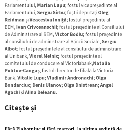
Parlamentului,
Marian Lupu
; fostul vicepreședinte al
Parlamentului,
Sergiu Sîrbu
; foștii deputați
Oleg
Reidman
și
Veaceslva Ioniță;
fostul președinte al
BEM,
Ivan Crivceanschii
; fostul președinte al Consiliului
de Administrare al BEM,
Victor Bodiu;
fostul președinte
al consiliului de administrare al Băncii Sociale,
Sergiu
Albot
; fostul președintele al consiliului de administrare
al Unibank,
Viorel Melnic;
fostul președinte al
comitetului de conducere al Victoriabank,
Natalia
Politov-Cangaș
; fostul director de filială la Victoria
Bank,
Vitalie Lupu;
Vladimir Andronachi; Olga
Bondarciuc; Denis Ulanov; Olga Dnistrean; Angel
Agachi
și
Alina Deleanu.
Citește și
Fără Plahotniuc și fără martori, la ultima ședință de