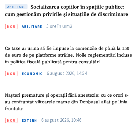
Socializarea copiilor în spațiile publice:
ABILITARE
cum gestionăm privirile și situațiile de discriminare
5 ore în urmă
NOU
ABILITARE
Ce taxe ar urma să fie impuse la comenzile de până la 150
de euro de pe platforme străine. Noile reglementări incluse
în politica fiscală publicată pentru consultări
ȘTIREA MEA
6 august 2026, 14:54
NOU
ECONOMIC
Titlu știre
+ Adaugă titlu
Fotografie
+ Încarcă imagine
Nașteri premature și operații fără anestezie: cu ce orori s-
au confruntat viitoarele mame din Donbasul aflat pe linia
frontului
Link media
+ Link media
6 august 2026, 10:46
NOU
EXTERN