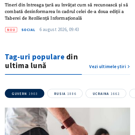
Mesajul știrei
+ Mesajul știrei
Tineri din întreaga țară au învățat cum să recunoască și să
combată dezinformarea în cadrul celei de-a doua ediții a
Taberei de Reziliență Informațională
CONTACT SURSĂ
6 august 2026, 09:43
NOU
SOCIAL
Sursă anonimă
Nume
+ Numele meu
Tag-uri populare
din
ultima lună
Email
+ Emailul meu
Vezi ultimele știri
Telefon
+ Telefon personal
GUVERN
1903
RUSIA
1886
UCRAINA
1662
Am citit și sunt de
acord cu
politica de
confidențialitate
.
TRIMITE ȘTIREA