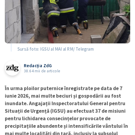
Sursă foto: IGSU al MAI al RM/ Telegram
Redacția ZdG
38.64 mii de articole
În urma ploilor puternice înregistrate pe data de 7
iunie 2026, mai multe beciuri și gospodării au fost
inundate. Angajații Inspectoratului General pentru
Situații de Urgență (IGSU) au efectuat 37 de misiuni
pentru lichidarea consecințelor provocate de
precipitațiile abundente și intensificările vântului în
mai multe localități din țară, inclusiv la subsolul