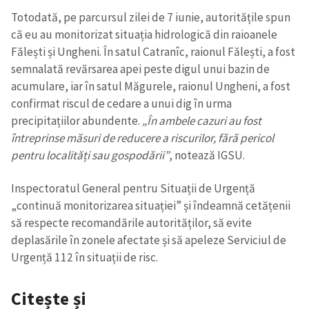
Totodată, pe parcursul zilei de 7 iunie, autoritățile spun
că eu au monitorizat situația hidrologică din raioanele
Fălești și Ungheni. În satul Catranîc, raionul Fălești, a fost
semnalată revărsarea apei peste digul unui bazin de
acumulare, iar în satul Măgurele, raionul Ungheni, a fost
confirmat riscul de cedare a unui dig în urma
precipitațiilor abundente.
„În ambele cazuri au fost
întreprinse măsuri de reducere a riscurilor, fără pericol
pentru localități sau gospodării”
, notează IGSU.
Trimite o informație
Despre ZdG
Inspectoratul General pentru Situații de Urgență
in English
на русском
„continuă monitorizarea situației” și îndeamnă cetățenii
să respecte recomandările autorităților, să evite
deplasările în zonele afectate și să apeleze Serviciul de
Urgență 112 în situații de risc.
Citește și