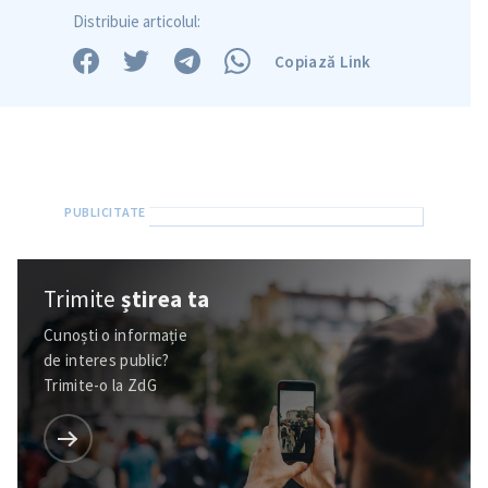
Distribuie articolul:
Copiază Link
Trimite
știrea ta
Cunoști o informație
de interes public?
Trimite-o la ZdG