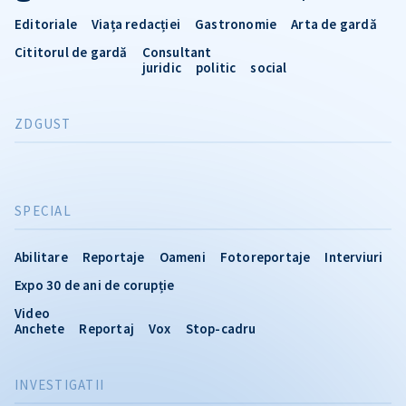
Editoriale
Viața redacției
Gastronomie
Arta de gardă
Cititorul de gardă
Consultant
juridic
politic
social
ZDGUST
SPECIAL
Abilitare
Reportaje
Oameni
Fotoreportaje
Interviuri
Expo 30 de ani de corupție
Video
Anchete
Reportaj
Vox
Stop-cadru
INVESTIGATII