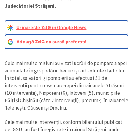
Judecătoriei Strășeni.
Urmărește
ZdG
în Google News
Adaugă
ZdG
ca sursă preferată
Cele mai multe misiuni au vizat lucrări de pompare a apei
acumulate în gospodării, beciuri și subsolurile clădirilor.
În total, salvatorii și pompierii au efectuat 31 de
intervenții pentru evacuarea apei din raioanele Strășeni
(10 intervenții), Nisporeni (6), Ialoveni (5), municipiile
Bălți și Chișinău (câte 2 intervenții), precum și în raioanele
Telenești, Căușeni și Drochia.
Cele mai multe intervenții, conform bilanțului publicat
de IGSU, au fost înregistrate în raionul Strășeni, unde