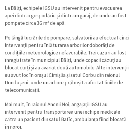
La Bălți, echipele IGSU au intervenit pentru evacuarea
apei dintr-o gospodărie și dintr-un garaj, de unde au fost
pompate circa 36 m³ de apă.
Pe lângă lucrările de pompare, salvatorii au efectuat cinci
intervenții pentru înlăturarea arborilor doborâți de
condițiile meteorologice nefavorabile. Trei cazuri au fost
înregistrate în municipiul Bălți, unde copacii căzuți au
blocat curți și au avariat două automobile. Alte intervenții
au avut loc în orașul Cimișlia și satul Corbu din raionul
Dondușeni, unde un arbore prăbușit a afectat liniile de
telecomunicații.
Mai mult, în raionul Anenii Noi, angajații IGSU au
intervenit pentru transportarea unei echipe medicale
către un pacient din satul Batîc, ambulanța fiind blocată
în noroi.