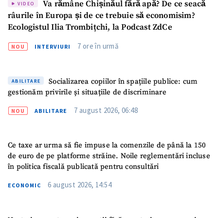
Va rămâne Chișinăul fără apă? De ce seacă
VIDEO
Titlu știre
+ Adaugă titlu
râurile în Europa și de ce trebuie să economisim?
Ecologistul Ilia Trombițchi, la Podcast ZdCe
Fotografie
+ Încarcă imagine
7 ore în urmă
NOU
INTERVIURI
Link media
+ Link media
Socializarea copiilor în spațiile publice: cum
ABILITARE
gestionăm privirile și situațiile de discriminare
7 august 2026, 06:48
NOU
ABILITARE
Mesajul știrei
+ Mesajul știrei
Ce taxe ar urma să fie impuse la comenzile de până la 150
CONTACT SURSĂ
de euro de pe platforme străine. Noile reglementări incluse
Sursă anonimă
în politica fiscală publicată pentru consultări
Nume
+ Numele meu
6 august 2026, 14:54
ECONOMIC
Email
+ Emailul meu