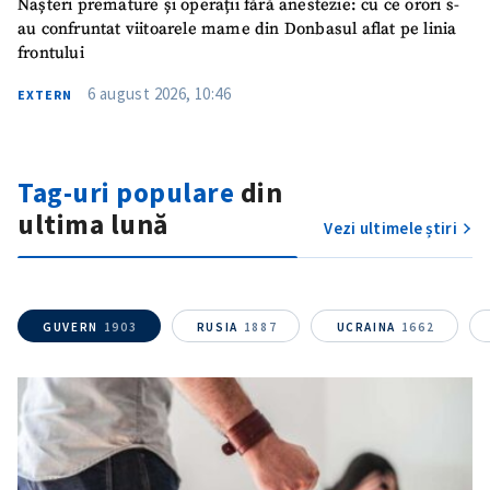
Nașteri premature și operații fără anestezie: cu ce orori s-
au confruntat viitoarele mame din Donbasul aflat pe linia
Telefon
+ Telefon personal
frontului
6 august 2026, 10:46
EXTERN
Am citit și sunt de
acord cu
politica de
confidențialitate
.
Tag-uri populare
din
TRIMITE ȘTIREA
ultima lună
Vezi ultimele știri
GUVERN
1903
RUSIA
1887
UCRAINA
1662