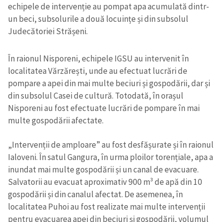
echipele de intervenție au pompat apa acumulată dintr-
un beci, subsolurile a două locuințe și din subsolul
Judecătoriei Strășeni.
În raionul Nisporeni, echipele IGSU au intervenit în
localitatea Vărzărești, unde au efectuat lucrări de
pompare a apei din mai multe beciuri și gospodării, dar și
din subsolul Casei de cultură. Totodată, în orașul
Nisporeni au fost efectuate lucrări de pompare în mai
multe gospodării afectate.
„Intervenții de amploare” au fost desfășurate și în raionul
Ialoveni. În satul Gangura, în urma ploilor torențiale, apa a
inundat mai multe gospodării și un canal de evacuare.
Salvatorii au evacuat aproximativ 900 m³ de apă din 10
gospodării și din canalul afectat. De asemenea, în
localitatea Puhoi au fost realizate mai multe intervenții
pentru evacuarea apei din beciuri și gospodării, volumul