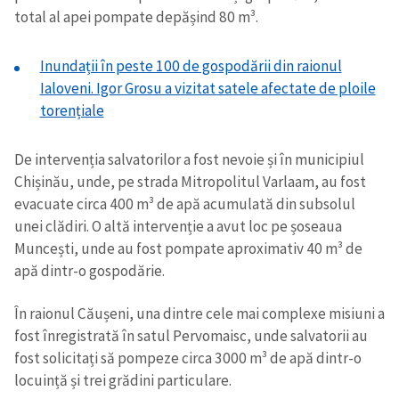
total al apei pompate depășind 80 m³.
Inundații în peste 100 de gospodării din raionul
Ialoveni. Igor Grosu a vizitat satele afectate de ploile
torențiale
De intervenția salvatorilor a fost nevoie și în municipiul
Chișinău, unde, pe strada Mitropolitul Varlaam, au fost
evacuate circa 400 m³ de apă acumulată din subsolul
unei clădiri. O altă intervenție a avut loc pe șoseaua
Muncești, unde au fost pompate aproximativ 40 m³ de
apă dintr-o gospodărie.
În raionul Căușeni, una dintre cele mai complexe misiuni a
fost înregistrată în satul Pervomaisc, unde salvatorii au
fost solicitați să pompeze circa 3000 m³ de apă dintr-o
locuință și trei grădini particulare.