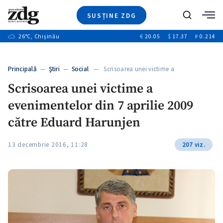
SUSȚINE ZDG
+3
Caută
+1
26
°C
, Chișinău
€
20.05
$
17.37
₽
0.214
Ştiri
+8
+2
Investigatii
Banii tăi
+1
+6
Principală
—
Ştiri
—
Social
— Scrisoarea unei victime a
Video
evenimentelor…
+1
Scrisoarea unei victime a
Special
evenimentelor din 7 aprilie 2009
Blog
+1
ZdGust
către Eduard Harunjen
+1
13 decembrie 2016, 11:28
207 viz.
+1