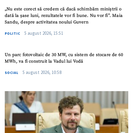
TRIMITE ȘTIREA
„Nu este corect să credem că dacă schimbăm miniștrii o
dată la șase luni, rezultatele vor fi bune. Nu vor fi”. Maia
Sandu, despre activitatea noului Guvern
5 august 2026, 15:51
POLITIC
Un parc fotovoltaic de 30 MW, cu sistem de stocare de 60
MWh, va fi construit la Vadul lui Vodă
5 august 2026, 10:58
SOCIAL