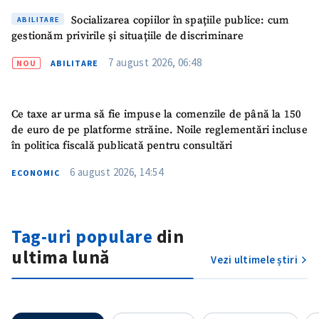
Socializarea copiilor în spațiile publice: cum
ABILITARE
gestionăm privirile și situațiile de discriminare
7 august 2026, 06:48
NOU
ABILITARE
Ce taxe ar urma să fie impuse la comenzile de până la 150
de euro de pe platforme străine. Noile reglementări incluse
în politica fiscală publicată pentru consultări
6 august 2026, 14:54
ECONOMIC
ȘTIREA MEA
Titlu știre
+ Adaugă titlu
Tag-uri populare
din
ultima lună
Vezi ultimele știri
Fotografie
+ Încarcă imagine
Link media
+ Link media