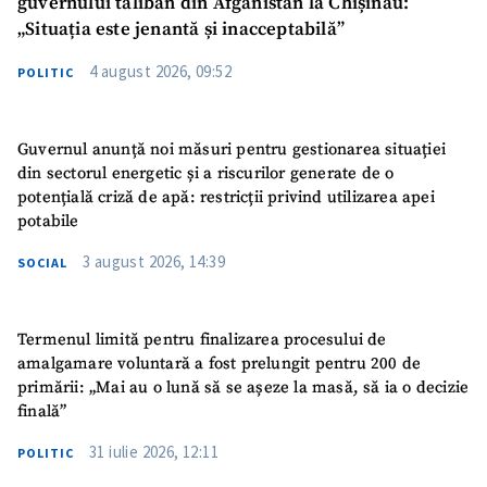
guvernului taliban din Afganistan la Chișinău:
„Situația este jenantă și inacceptabilă”
4 august 2026, 09:52
POLITIC
Guvernul anunță noi măsuri pentru gestionarea situației
din sectorul energetic și a riscurilor generate de o
potențială criză de apă: restricții privind utilizarea apei
potabile
3 august 2026, 14:39
SOCIAL
Termenul limită pentru finalizarea procesului de
amalgamare voluntară a fost prelungit pentru 200 de
primării: „Mai au o lună să se așeze la masă, să ia o decizie
finală”
31 iulie 2026, 12:11
POLITIC