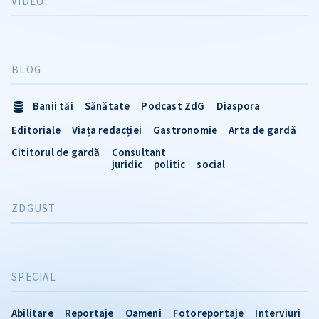
VIDEO
BLOG
Banii tăi
Sănătate
Podcast ZdG
Diaspora
Editoriale
Viața redacției
Gastronomie
Arta de gardă
Cititorul de gardă
Consultant
juridic
politic
social
ZDGUST
SPECIAL
Abilitare
Reportaje
Oameni
Fotoreportaje
Interviuri