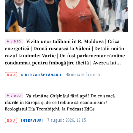
Vizita unor talibani în R. Moldova | Criza
VIDEO
energetică | Dronă rusească la Văleni | Detalii noi în
cazul Liudmilei Vartic | Un fost parlamentar rămâne
condamnat pentru îmbogățire ilicită | Averea lui
Dumitru Vangheli, sub lupa ANI | SĂPTĂMÂNA DE
46 minute în urmă
NOU
SINTEZA SĂPTĂMÂNII
GARDĂ
Va rămâne Chișinăul fără apă? De ce seacă
VIDEO
râurile în Europa și de ce trebuie să economisim?
Ecologistul Ilia Trombițchi, la Podcast ZdCe
7 august 2026, 13:15
NOU
INTERVIURI