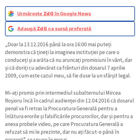
Urmărește
ZdG
în Google News
Adaugă
ZdG
ca sursă preferată
„Doar la 13.12.2016 până la ora 16:00 mai puteți
demonstra că țineți la imaginea instituției pe care o
conduceți și a arăta că nu aruncați promisiuni în vânt, dar
și că doriți cu adevărat ca frânturi din dosarul 7 aprilie
2009, cum este cazul meu, să fie duse la un sfârșit legal.
Mi-ați promis prin intermediul subalternului Mircea
Roșioru încă în cadrul audienței din 12.04.2016 că dosarul
penal va fi retras la Procuratura Generală pentru a
înlătura erorile și falsificările procurorilor, dar și pentru a
anexa probele video, pe care Procuratura Generală a
refuzat să mi le prezinte, dar nu ați făcut-o până în
prezent”, se spune în mesaj.