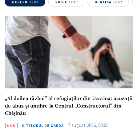
GUVERN
1903
RUSIA
1887
UCRAINA
1662
Mesajul știrei
+ Mesajul știrei
CONTACT SURSĂ
Sursă anonimă
Nume
+ Numele meu
Email
+ Emailul meu
„Al doilea război” al refugiaților din Ucraina: acuzații
de abuz și umilire la Centrul „Constructorul” din
Telefon
+ Telefon personal
Chișinău
Am citit și sunt de
7 august 2026, 08:06
NOU
CITITORUL DE GARDĂ
acord cu
politica de
confidențialitate
.