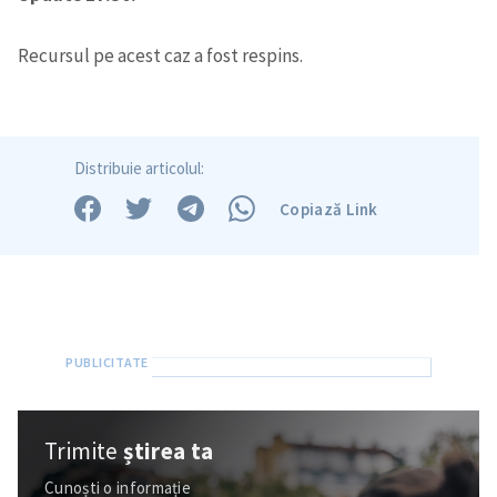
Recursul pe acest caz a fost respins.
Distribuie articolul:
Copiază Link
Trimite o informație
Despre ZdG
in English
на русском
Trimite
știrea ta
Cunoști o informație