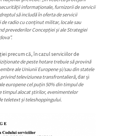
Email
+ Emailul 
securității informaționale, furnizorii de servicii
+ Link media
dreptul să includă în oferta de servicii
Telefon
+ Telefon pe
de radio cu conținut militar, locale sau
nd prevederilor Concepției și ale Strategiei
Am citit și sunt de ac
+ Mesajul știrei
dova”.
confidențialitate
.
TRIMITE ȘT
i precum că, în cazul serviciilor de
ziționate de peste hotare trebuie să provină
membre ale Uniunii Europene și/sau din statele
privind televiziunea transfrontalieră
, dar și
le europene cel puțin 50% din timpul de
de timpul alocat știrilor, evenimentelor
 de teletext și teleshoppingului.