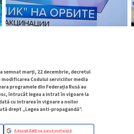
, a semnat marți, 22 decembrie, decretul
u modificarea Codului serviciilor media
seara programele din Federația Rusă au
c, întrucât legea a intrat în vigoare la
dată cu intrarea în vigoare a noilor
cută drept „Legea anti-propagandă”.
Adaugă
ZdG
ca sursă preferată