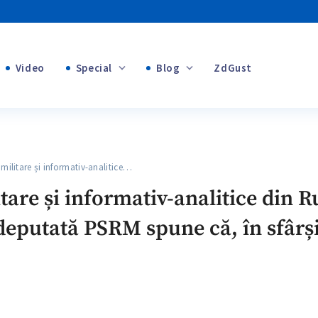
Video
Special
Blog
ZdGust
Banii tăi
+1
+1
+1
itare și informativ-analitice…
+1
+1
are și informativ-analitice din Ru
+1
deputată PSRM spune că, în sfârși