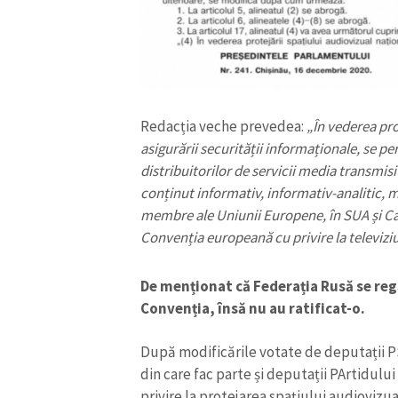
Redacția veche prevedea:
„În vederea pro
asigurării securității informaționale, se pe
distribuitorilor de servicii media transmis
conținut informativ, informativ-analitic, mi
membre ale Uniunii Europene, în SUA și Can
Convenția europeană cu privire la televiziu
ȘTIREA MEA
De menționat că Federația Rusă se reg
Convenția, însă nu au ratificat-o.
Titlu știre
După modificările votate de deputații P
Fotografie
din care fac parte și deputații PArtidului Ș
privire la protejarea spațiului audiovizu