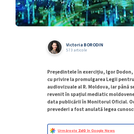
Victoria BORODIN
573 articole
Președintele în exercițiu, Igor Dodon
cu privire la promulgarea Legii pentr
audiovizuale al R. Moldova, iar până 
revenit în spațiul mediatic moldovenes
data publicării în Monitorul Oficial. O
prevederi a fost anulată legea cunos
Urmărește
ZdG
în Google News