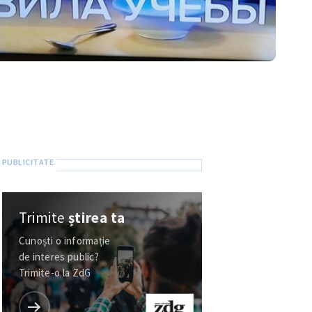
Trimite
știrea ta
Cunoști o informație
de interes public?
Trimite-o la ZdG