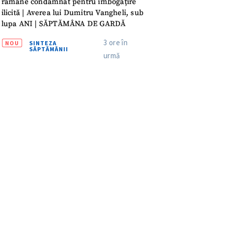
rămâne condamnat pentru îmbogățire
meu
ilicită | Averea lui Dumitru Vangheli, sub
lupa ANI | SĂPTĂMÂNA DE GARDĂ
rsonal
3 ore în
NOU
SINTEZA
SĂPTĂMÂNII
ord cu
politica de
urmă
IREA