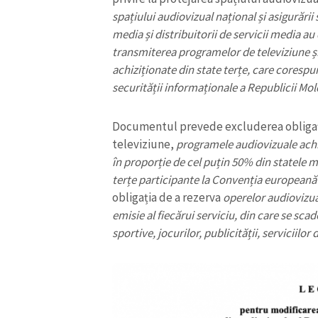
spațiului audiovizual național și asigurării 
Link media
media și distribuitorii de servicii media au 
transmiterea programelor de televiziune și 
achiziționate din state terțe, care corespu
Mesajul știrei
securității informaționale a Republicii Mol
Documentul prevede excluderea obligație
televiziune,
programele audiovizuale achi
în proporție de cel puțin 50% din statele 
terțe participante la Convenția europeană 
obligația de a rezerva
operelor audiovizua
emisie al fiecărui serviciu, din care se sca
sportive, jocurilor, publicității, serviciilor