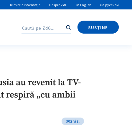
Trimite o informație
Despre ZdG
in English
на русском
SUSȚINE
Caută
Caută
sia au revenit la TV-
t respiră „cu ambii
302 viz.