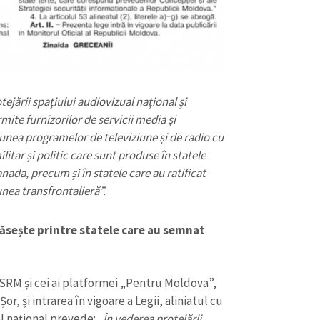
tejării spațiului audiovizual național și
rmite furnizorilor de servicii media și
iunea programelor de televiziune și de radio cu
litar și politic care sunt produse în statele
ada, precum și în statele care au ratificat
nea transfrontalieră”.
CONTACT SURSĂ
ăsește printre statele care au semnat
Sursă anonimă
+ Adaugă titlu
SRM și cei ai platformei „Pentru Moldova”,
Nume
+ Numele 
+ Încarcă imagine
or, și intrarea în vigoare a Legii, aliniatul cu
al național prevede:
„În vederea protejării