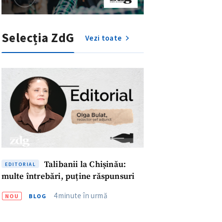
Selecția ZdG
Vezi toate
Talibanii la Chișinău:
EDITORIAL
multe întrebări, puține răspunsuri
4 minute în urmă
NOU
BLOG