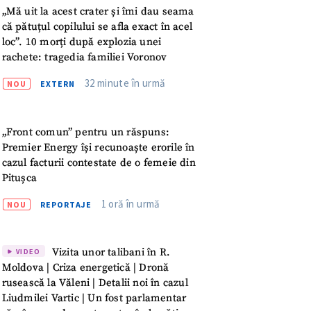
„Mă uit la acest crater și îmi dau seama
că pătuțul copilului se afla exact în acel
loc”. 10 morți după explozia unei
rachete: tragedia familiei Voronov
32 minute în urmă
NOU
EXTERN
„Front comun” pentru un răspuns:
Premier Energy își recunoaște erorile în
cazul facturii contestate de o femeie din
Pitușca
1 oră în urmă
NOU
REPORTAJE
Vizita unor talibani în R.
VIDEO
Moldova | Criza energetică | Dronă
meu
rusească la Văleni | Detalii noi în cazul
Liudmilei Vartic | Un fost parlamentar