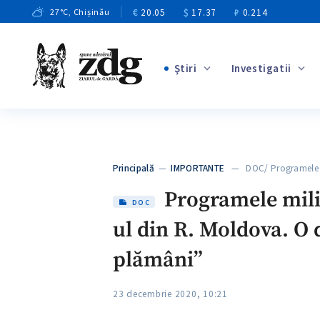
€
20.05
$
17.37
₽
0.214
27
°C
, Chișinău
Ştiri
Investigatii
+2
+2
+7
+2
Principală
—
IMPORTANTE
— DOC/ Programele mil
+7
Programele milit
DOC
ul din R. Moldova. O 
plămâni”
23 decembrie 2020, 10:21