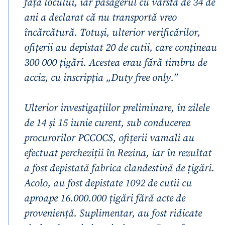
fața locului, iar pasagerul cu vârsta de 34 de
ani a declarat că nu transportă vreo
încărcătură. Totuși, ulterior verificărilor,
ofițerii au depistat 20 de cutii, care conțineau
300 000 țigări. Acestea erau fără timbru de
acciz, cu inscripția „Duty free only.”
Ulterior investigațiilor preliminare, în zilele
de 14 și 15 iunie curent, sub conducerea
procurorilor PCCOCS, ofițerii vamali au
efectuat percheziții în Rezina, iar în rezultat
a fost depistată fabrica clandestină de țigări.
Acolo, au fost depistate 1092 de cutii cu
aproape 16.000.000 țigări fără acte de
proveniență. Suplimentar, au fost ridicate