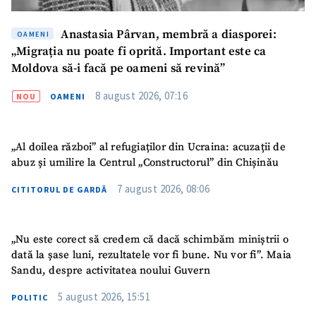
Anastasia Pârvan, membră a diasporei:
OAMENI
„Migrația nu poate fi oprită. Important este ca
Moldova să-i facă pe oameni să revină”
8 august 2026, 07:16
NOU
OAMENI
SUSȚINE
„Al doilea război” al refugiaților din Ucraina: acuzații de
abuz și umilire la Centrul „Constructorul” din Chișinău
7 august 2026, 08:06
CITITORUL DE GARDĂ
„Nu este corect să credem că dacă schimbăm miniștrii o
dată la șase luni, rezultatele vor fi bune. Nu vor fi”. Maia
Sandu, despre activitatea noului Guvern
5 august 2026, 15:51
POLITIC