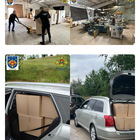
Trimite o informație
Despre ZdG
in English
на русском