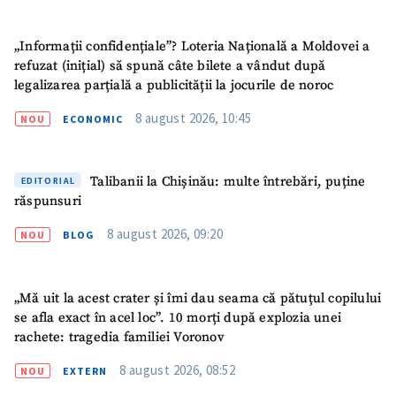
Link media
„Informații confidențiale”? Loteria Națională a Moldovei a
+ Link media
refuzat (inițial) să spună câte bilete a vândut după
legalizarea parțială a publicității la jocurile de noroc
8 august 2026, 10:45
NOU
ECONOMIC
Mesajul știrei
+ Mesajul știrei
Talibanii la Chișinău: multe întrebări, puține
EDITORIAL
CONTACT SURSĂ
răspunsuri
Sursă anonimă
8 august 2026, 09:20
NOU
BLOG
Nume
+ Numele meu
„Mă uit la acest crater și îmi dau seama că pătuțul copilului
Email
+ Emailul meu
se afla exact în acel loc”. 10 morți după explozia unei
rachete: tragedia familiei Voronov
Telefon
+ Telefon personal
8 august 2026, 08:52
NOU
EXTERN