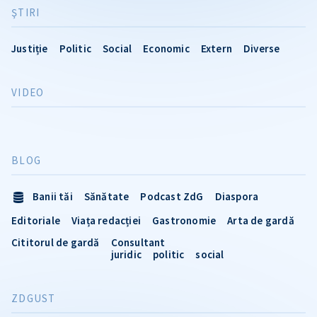
ŞTIRI
Justiție
Politic
Social
Economic
Extern
Diverse
VIDEO
BLOG
Banii tăi
Sănătate
Podcast ZdG
Diaspora
Editoriale
Viața redacției
Gastronomie
Arta de gardă
Cititorul de gardă
Consultant
juridic
politic
social
ZDGUST