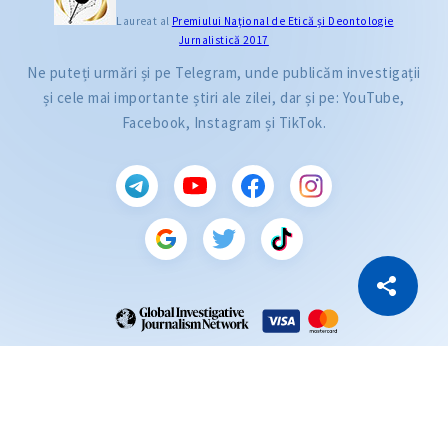
Laureat al
Premiului Naţional de Etică și Deontologie
Jurnalistică 2017
Ne puteți urmări și pe Telegram, unde publicăm investigații
și cele mai importante știri ale zilei, dar și pe: YouTube,
Facebook, Instagram și TikTok.
CITEȘTE
Citește articolul
Copiază Link
ZdG este membru al rețelei globale a jurnaliștilor de investigație (GIJN).
2004—2026 © Ziarul de Gardă.
Toate drepturile rezervate.
Dezvoltat de
SENSMEDIA