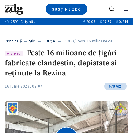
SUSȚINE ZDG
Caută
+1
25
°C
, Chișinău
€
20.05
$
17.37
₽
0.214
Ştiri
+7
+3
Investigatii
Banii tăi
+3
Principală
—
Ştiri
—
Justiție
— VIDEO/ Peste 16 milioane de…
Video
+1
+1
Peste 16 milioane de țigări
Special
VIDEO
fabricate clandestin, depistate și
Blog
+2
ZdGust
reținute la Rezina
16 iunie 2023, 07:07
670 viz.