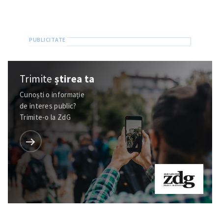
Trimite
știrea ta
Cunoști o informație
de interes public?
Trimite-o la ZdG