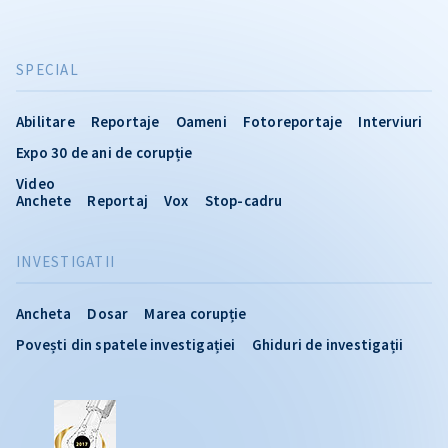
SPECIAL
Abilitare
Reportaje
Oameni
Fotoreportaje
Interviuri
Expo 30 de ani de corupție
Video
Anchete
Reportaj
Vox
Stop-cadru
INVESTIGATII
Ancheta
Dosar
Marea corupție
Povești din spatele investigației
Ghiduri de investigații