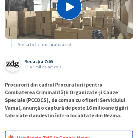
Sursa foto: procuratura.md
Redacția ZdG
38.66 mii de articole
Procurorii din cadrul Procuraturii pentru
Combaterea Criminalității Organizate şi Cauze
Speciale (PCCOCS), de comun cu ofițerii Serviciului
Vamal, anunță o captură de peste 16 milioane țigări
fabricate clandestin într-o localitate din Rezina.
Urmărește
ZdG
în Google News