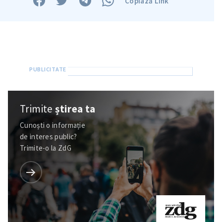
Copiază Link
Trimite
știrea ta
Cunoști o informație
de interes public?
Trimite o informație
Despre ZdG
Trimite-o la ZdG
in English
на русском