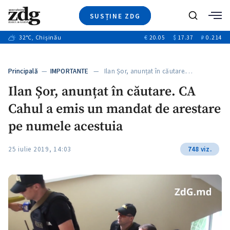
SUSȚINE ZDG
+3
Caută
+1
32
°C
, Chișinău
€
20.05
$
17.37
₽
0.214
Ştiri
+11
+6
Investigatii
Banii tăi
+1
+4
Principală
—
IMPORTANTE
— Ilan Șor, anunțat în căutare.…
Video
+1
Ilan Șor, anunțat în căutare. CA
Special
Cahul a emis un mandat de arestare
Blog
+1
ZdGust
pe numele acestuia
25 iulie 2019, 14:03
748 viz.
+1