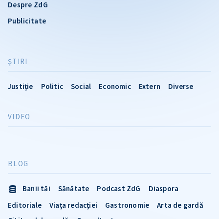
Despre ZdG
Publicitate
ŞTIRI
Justiție
Politic
Social
Economic
Extern
Diverse
VIDEO
BLOG
Banii tăi
Sănătate
Podcast ZdG
Diaspora
Editoriale
Viața redacției
Gastronomie
Arta de gardă