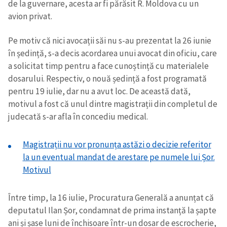
de la guvernare, acesta ar fi părăsit R. Moldova cu un
avion privat.
Pe motiv că nici avocații săi nu s-au prezentat la 26 iunie
în ședință, s-a decis acordarea unui avocat din oficiu, care
a solicitat timp pentru a face cunoștință cu materialele
dosarului. Respectiv, o nouă ședință a fost programată
pentru 19 iulie, dar nu a avut loc. De această dată,
motivul a fost că unul dintre magistrații din completul de
judecată s-ar afla în concediu medical.
Magistrații nu vor pronunța astăzi o decizie referitor
la un eventual mandat de arestare pe numele lui Șor.
Motivul
Între timp, la 16 iulie, Procuratura Generală a anunțat că
deputatul Ilan Șor, condamnat de prima instanță la șapte
ani și șase luni de închisoare într-un dosar de escrocherie,