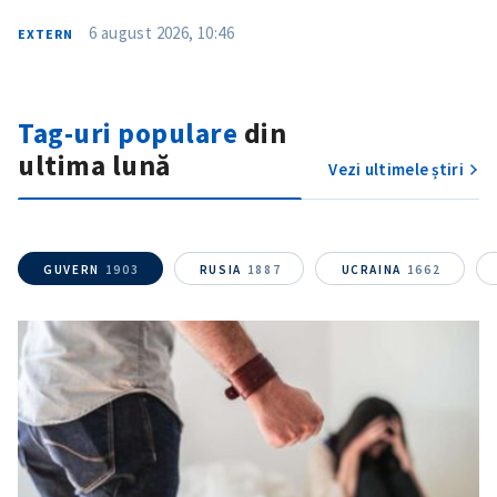
6 august 2026, 10:46
EXTERN
Tag-uri populare
din
ultima lună
Vezi ultimele știri
ȘTIREA MEA
Titlu știre
+ Adaugă titlu
GUVERN
1903
RUSIA
1887
UCRAINA
1662
Fotografie
+ Încarcă imagine
Link media
+ Link media
Mesajul știrei
+ Mesajul știrei