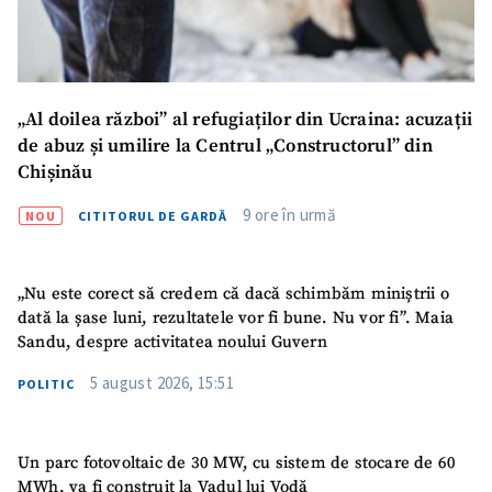
CONTACT SURSĂ
Sursă anonimă
„Al doilea război” al refugiaților din Ucraina: acuzații
Nume
+ Numele meu
de abuz și umilire la Centrul „Constructorul” din
Chișinău
Email
+ Emailul meu
9 ore în urmă
NOU
CITITORUL DE GARDĂ
Telefon
+ Telefon personal
„Nu este corect să credem că dacă schimbăm miniștrii o
Am citit și sunt de
dată la șase luni, rezultatele vor fi bune. Nu vor fi”. Maia
acord cu
politica de
Sandu, despre activitatea noului Guvern
confidențialitate
.
5 august 2026, 15:51
POLITIC
TRIMITE ȘTIREA
Un parc fotovoltaic de 30 MW, cu sistem de stocare de 60
MWh, va fi construit la Vadul lui Vodă