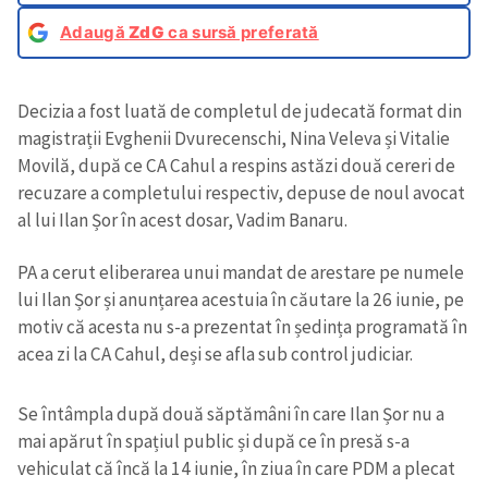
Adaugă
ZdG
ca sursă preferată
Decizia a fost luată de completul de judecată format din
magistrații Evghenii Dvurecenschi, Nina Veleva și Vitalie
Movilă, după ce CA Cahul a respins astăzi două cereri de
recuzare a completului respectiv, depuse de noul avocat
al lui Ilan Șor în acest dosar, Vadim Banaru.
PA a cerut eliberarea unui mandat de arestare pe numele
lui Ilan Șor și anunțarea acestuia în căutare la 26 iunie, pe
motiv că acesta nu s-a prezentat în ședința programată în
acea zi la CA Cahul, deși se afla sub control judiciar.
Se întâmpla după două săptămâni în care Ilan Șor nu a
mai apărut în spațiul public și după ce în presă s-a
vehiculat că încă la 14 iunie, în ziua în care PDM a plecat