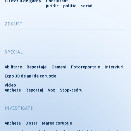
Cititorul de gardă
Consultant
juridic
politic
social
ZDGUST
SPECIAL
Abilitare
Reportaje
Oameni
Fotoreportaje
Interviuri
Expo 30 de ani de corupție
Video
Anchete
Reportaj
Vox
Stop-cadru
INVESTIGATII
Ancheta
Dosar
Marea corupție