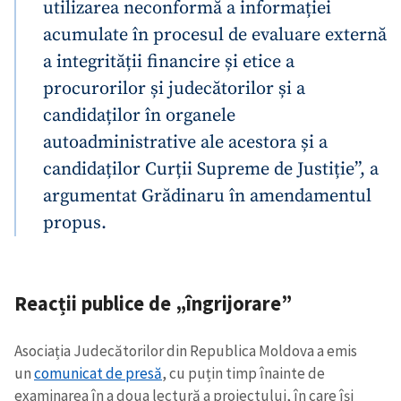
utilizarea neconformă a informației
acumulate în procesul de evaluare externă
CONTACT SURSĂ
a integrității financire și etice a
Sursă anonimă
procurorilor și judecătorilor și a
Nume
+ Numele meu
candidaților în organele
autoadministrative ale acestora și a
Email
+ Emailul meu
candidaților Curții Supreme de Justiție”, a
argumentat Grădinaru în amendamentul
Telefon
+ Telefon personal
propus.
Am citit și sunt de
acord cu
politica de
confidențialitate
.
Reacții publice de „îngrijorare”
TRIMITE ȘTIREA
Asociația Judecătorilor din Republica Moldova a emis
un
comunicat de presă
, cu puțin timp înainte de
examinarea în a doua lectură a proiectului, în care își