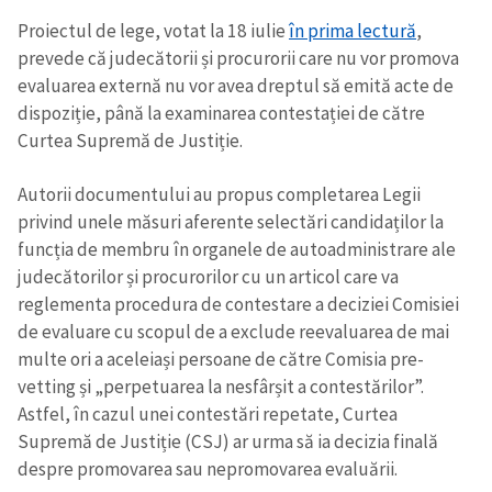
Proiectul de lege, votat la 18 iulie
în prima lectură
,
prevede că judecătorii și procurorii care nu vor promova
evaluarea externă nu vor avea dreptul să emită acte de
dispoziție, până la examinarea contestației de către
Curtea Supremă de Justiție.
Autorii documentului au propus completarea Legii
privind unele măsuri aferente selectări candidaților la
funcția de membru în organele de autoadministrare ale
judecătorilor și procurorilor cu un articol care va
reglementa procedura de contestare a deciziei Comisiei
de evaluare cu scopul de a exclude reevaluarea de mai
multe ori a aceleiași persoane de către Comisia pre-
vetting și „perpetuarea la nesfârșit a contestărilor”.
Astfel, în cazul unei contestări repetate, Curtea
Supremă de Justiție (CSJ) ar urma să ia decizia finală
despre promovarea sau nepromovarea evaluării.