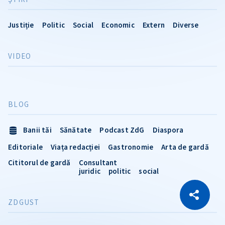
Justiție
Politic
Social
Economic
Extern
Diverse
VIDEO
BLOG
Banii tăi
Sănătate
Podcast ZdG
Diaspora
Editoriale
Viața redacției
Gastronomie
Arta de gardă
Cititorul de gardă
Consultant
juridic
politic
social
CITEȘTE
Citește articolul
Copiază Link
ZDGUST