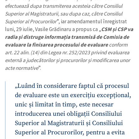
efectuează dupa transmiterea acesteia către Consiliul
Superior al Magistraturii, sau dupa caz, către Consiliul
Superior al Procurorilor
”, iar amendamentul înregistrat
luni, 29 iulie, Vasile Grădinaru a propus ca „
CSM și CSP va
radia și distruge informația transmisă de Comisia de
evaluare la finisarea procesului de evaluare
conform
art. 22 alin. (14) din Legea nr. 252/2023 privind evaluarea
ȘTIREA MEA
externă a judecătorilor și procurorilor și modificarea unor
Titlu știre
+ Adaugă titlu
acte normative
”.
Fotografie
+ Încarcă imagine
„Luând în considerare faptul că procesul
de evaluare este un exercițiu excepțional,
Link media
+ Link media
unic și limitat în timp, este necesar
introducerea unei obligații Consiliului
Superior al Magistraturii și Consiliului
Superior al Procurorilor, pentru a evita
Mesajul știrei
+ Mesajul știrei