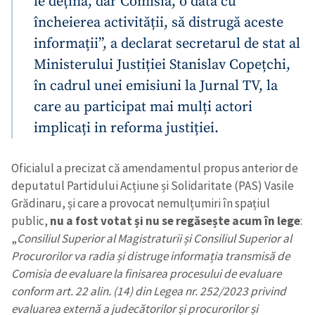
le dețină, dar Comisia, o dată cu
încheierea activității, să distrugă aceste
informații”, a declarat secretarul de stat al
Ministerului Justiției Stanislav Copețchi,
în cadrul unei emisiuni la Jurnal TV, la
care au participat mai mulți actori
implicați in reforma justiției.
Oficialul a precizat că amendamentul propus anterior de
deputatul Partidului Acțiune și Solidaritate (PAS) Vasile
Grădinaru, și care a provocat nemulțumiri în spațiul
public,
nu a fost votat și nu se regăsește acum în lege
:
„
Consiliul Superior al Magistraturii și Consiliul Superior al
Procurorilor va radia și distruge informația transmisă de
Comisia de evaluare la finisarea procesului de evaluare
conform art. 22 alin. (14) din Legea nr. 252/2023 privind
evaluarea externă a judecătorilor și procurorilor și