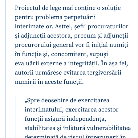
Proiectul de lege mai conține o soluție
pentru problema perpetuării
SUSȚINE
interimatelor. Astfel, șefii procuraturilor
și adjuncții acestora, precum și adjuncții
procurorului general vor fi inițial numiți
în funcție și, concomitent, supuși
evaluării externe a integrității. În așa fel,
autorii urmăresc evitarea tergiversării
numirii în aceste funcții.
„Spre deosebire de exercitarea
interimatului, exercitarea acestor
funcții asigură independența,
stabilitatea și înlătură vulnerabilitatea
determinată de riscul întreruperii în