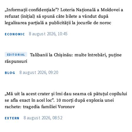
„Informații confidențiale”? Loteria Națională a Moldovei a
refuzat (inițial) să spună câte bilete a vândut după
legalizarea parțială a publicității la jocurile de noroc
8 august 2026, 10:45
ECONOMIC
Talibanii la Chișinău: multe întrebări, puține
EDITORIAL
răspunsuri
8 august 2026, 09:20
BLOG
„Mă uit la acest crater și îmi dau seama că pătuțul copilului
se afla exact în acel loc”. 10 morți după explozia unei
rachete: tragedia familiei Voronov
8 august 2026, 08:52
EXTERN