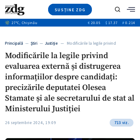
SUSȚINE ZDG
+1
Caută
27
°C
, Chișinău
€
20.05
$
17.37
₽
0.214
Ştiri
+6
+2
Investigatii
Banii tăi
+2
Principală
—
Ştiri
—
Justiție
— Modificările la legile privind
Video
evaluarea…
Modificările la legile privind
Special
evaluarea externă și distrugerea
Blog
ZdGust
informațiilor despre candidați:
precizările deputatei Olesea
Stamate și ale secretarului de stat al
Ministerului Justiției
26 septembrie 2024, 19:09
713 viz.