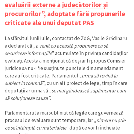
evaluării externe a judecătorilor și
procurorilor”, adoptate fără propunerile
criticate ale unui deputat PAS
La sfârșitul lunii iulie, contactat de ZdG, Vasile Grădinaru
a declarat că „
a venit cu această propunere ca să
securizeze informațiile
” acumulate în privința candidaților
evaluați. Acesta a menționat că deși ar fi propus Comisiei
juridice să nu-i fie susținute punctele din amendament
care au fost criticate, Parlamentul „
urma să revină la
subiect în toamnă
”, cu un alt proiect de lege, timp în care
deputații ar urma să „
se mai gândească suplimentar cum
să soluționeze cauza”
.
Parlamentarul a mai subliniat că legile care guvernează
procesul de evaluare sunt temporare, iar „
nimeni nu știe
ce se întâmplă cu materialele
” după ce vor fi încheiate