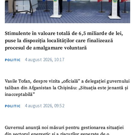
Stimulente în valoare totală de 6,5 miliarde de lei,
puse la dispoziția localităților care finalizează
procesul de amalgamare voluntară
4 august 2026, 10:17
POLITIC
Vasile Tofan, despre vizita „oficială” a delegației guvernului
taliban din Afganistan la Chișinău: „Situația este jenantă și
inacceptabilă”
4 august 2026, 09:52
POLITIC
Guvernul anunță noi măsuri pentru gestionarea situației
din sectorul energetic și a riscurilor generate de o