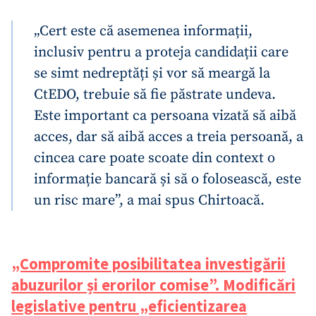
„Cert este că asemenea informații,
inclusiv pentru a proteja candidații care
se simt nedreptăți și vor să meargă la
CtEDO, trebuie să fie păstrate undeva.
Este important ca persoana vizată să aibă
acces, dar să aibă acces a treia persoană, a
cincea care poate scoate din context o
informație bancară și să o folosească, este
un risc mare”, a mai spus Chirtoacă.
„Compromite posibilitatea investigării
Trimite o informație
Despre ZdG
in English
на русском
abuzurilor și erorilor comise”. Modificări
legislative pentru „eficientizarea