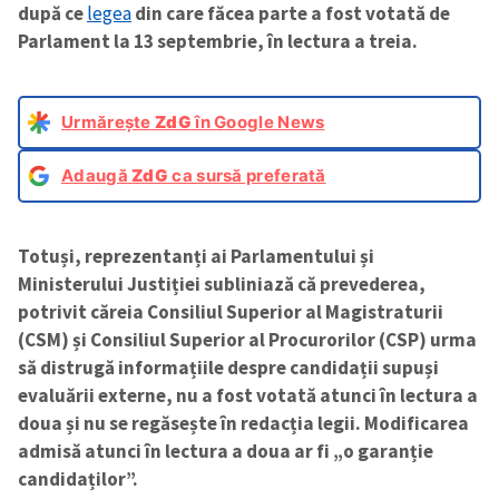
după ce
legea
din care făcea parte a fost votată de
Parlament la 13 septembrie, în lectura a treia.
Urmărește
ZdG
în Google News
Adaugă
ZdG
ca sursă preferată
Totuși, reprezentanți ai Parlamentului și
Ministerului Justiției subliniază că prevederea,
potrivit căreia Consiliul Superior al Magistraturii
(CSM) și Consiliul Superior al Procurorilor (CSP) urma
să distrugă informațiile despre candidații supuși
evaluării externe, nu a fost votată atunci în lectura a
doua și nu se regăsește în redacția legii. Modificarea
admisă atunci în lectura a doua ar fi „o garanție
candidaților”.