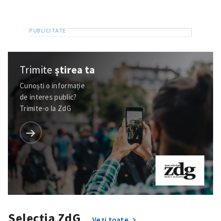
Trimite
știrea ta
Cunoști o informație
de interes public?
Trimite-o la ZdG
Selecția ZdG
Vezi toate