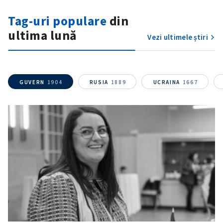
Tag-uri populare
din
ultima lună
Vezi ultimele știri
GUVERN
1904
RUSIA
1889
UCRAINA
1667