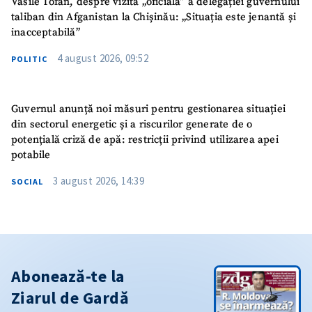
Vasile Tofan, despre vizita „oficială” a delegației guvernului
taliban din Afganistan la Chișinău: „Situația este jenantă și
inacceptabilă”
4 august 2026, 09:52
POLITIC
Guvernul anunță noi măsuri pentru gestionarea situației
din sectorul energetic și a riscurilor generate de o
potențială criză de apă: restricții privind utilizarea apei
potabile
3 august 2026, 14:39
SOCIAL
Abonează-te la
Ziarul de Gardă