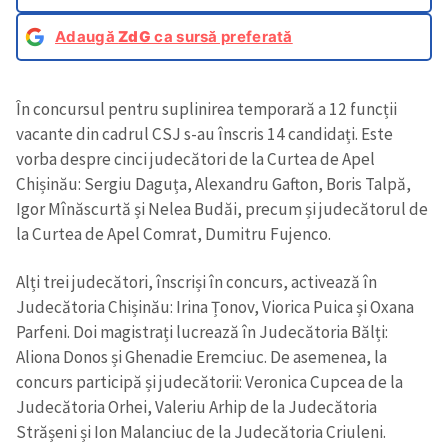
Adaugă
ZdG
ca sursă preferată
În concursul pentru suplinirea temporară a 12 funcții
vacante din cadrul CSJ s-au înscris 14 candidați. Este
vorba despre cinci judecători de la Curtea de Apel
Chișinău: Sergiu Daguța, Alexandru Gafton, Boris Talpă,
Igor Mînăscurtă și Nelea Budăi, precum și judecătorul de
la Curtea de Apel Comrat, Dumitru Fujenco.
Alți trei judecători, înscriși în concurs, activează în
Judecătoria Chișinău: Irina Țonov, Viorica Puica și Oxana
Parfeni. Doi magistrați lucrează în Judecătoria Bălți:
Aliona Donos și Ghenadie Eremciuc. De asemenea, la
concurs participă și judecătorii: Veronica Cupcea de la
Judecătoria Orhei, Valeriu Arhip de la Judecătoria
Strășeni și Ion Malanciuc de la Judecătoria Criuleni.