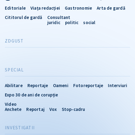
Editoriale
Viața redacției
Gastronomie
Arta de gardă
Cititorul de gardă
Consultant
juridic
politic
social
ZDGUST
SPECIAL
Abilitare
Reportaje
Oameni
Fotoreportaje
Interviuri
Expo 30 de ani de corupție
Video
Anchete
Reportaj
Vox
Stop-cadru
INVESTIGATII