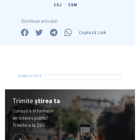
CSJ
CSM
Distribuie articolul:
Copiază Link
Trimite
știrea ta
Cunoști o informație
de interes public?
Trimite-o la ZdG