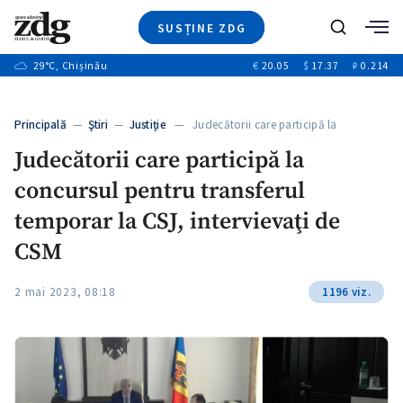
SUSȚINE ZDG
+1
Caută
+3
29
°C
, Chișinău
€
20.05
$
17.37
₽
0.214
Ştiri
+6
+4
Investigatii
Banii tăi
+7
Principală
—
Ştiri
—
Justiție
— Judecătorii care participă la
Video
+1
concursul…
+1
+1
Judecătorii care participă la
Special
concursul pentru transferul
Blog
+2
+1
ZdGust
temporar la CSJ, intervievaţi de
+1
CSM
2 mai 2023, 08:18
1196 viz.