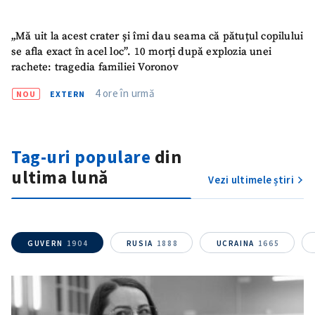
Telefon
+ Telefon personal
„Mă uit la acest crater și îmi dau seama că pătuțul copilului
se afla exact în acel loc”. 10 morți după explozia unei
Am citit și sunt de
rachete: tragedia familiei Voronov
acord cu
politica de
confidențialitate
.
4 ore în urmă
NOU
EXTERN
TRIMITE ȘTIREA
Tag-uri populare
din
ultima lună
Vezi ultimele știri
GUVERN
1904
RUSIA
1888
UCRAINA
1665