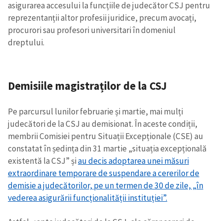
asigurarea accesului la funcțiile de judecător CSJ pentru
reprezentanții altor profesii juridice, precum avocați,
procurori sau profesori universitari în domeniul
dreptului.
Demisiile magistraților de la CSJ
Pe parcursul lunilor februarie și martie, mai mulți
judecători de la CSJ au demisionat. În aceste condiții,
Trimite o informație
Despre ZdG
membrii Comisiei pentru Situații Excepționale (CSE) au
in English
на русском
constatat în ședința din 31 martie „situația excepțională
existentă la CSJ” și
au decis adoptarea unei măsuri
extraordinare temporare de suspendare a cererilor de
demisie a judecătorilor, pe un termen de 30 de zile, „în
vederea asigurării funcționalității instituției”.