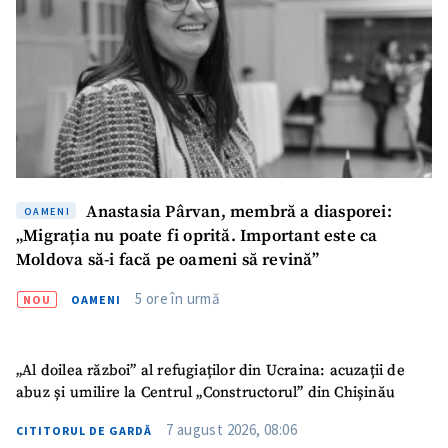
Anastasia Pârvan, membră a diasporei:
OAMENI
„Migrația nu poate fi oprită. Important este ca
Moldova să-i facă pe oameni să revină”
SUSȚINE
5 ore în urmă
NOU
OAMENI
„Al doilea război” al refugiaților din Ucraina: acuzații de
abuz și umilire la Centrul „Constructorul” din Chișinău
7 august 2026, 08:06
CITITORUL DE GARDĂ