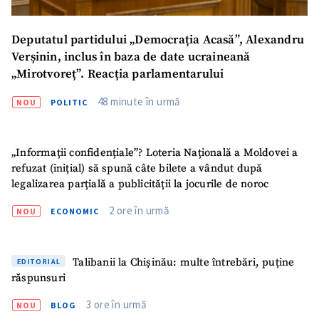
Titlu știre
+ Adaugă titlu
Deputatul partidului „Democrația Acasă”, Alexandru
Fotografie
+ Încarcă imagine
Verșinin, inclus în baza de date ucraineană
„Mirotvoreț”. Reacția parlamentarului
Link media
+ Link media
48 minute în urmă
NOU
POLITIC
„Informații confidențiale”? Loteria Națională a Moldovei a
Mesajul știrei
+ Mesajul știrei
refuzat (inițial) să spună câte bilete a vândut după
legalizarea parțială a publicității la jocurile de noroc
2 ore în urmă
CONTACT SURSĂ
NOU
ECONOMIC
Sursă anonimă
Talibanii la Chișinău: multe întrebări, puține
EDITORIAL
Nume
+ Numele meu
răspunsuri
3 ore în urmă
NOU
BLOG
Email
+ Emailul meu