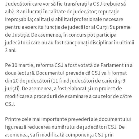
Judecătorii care vor să fie transferați la CSJ trebuie să
aibă: 8 ani lucrați în calitate de judecător; reputație
ireproșabilă; сalități și abilități profesionale necesare
pentru a exercita funcția de judecător al Curții Supreme
de Justiție. De asemenea, în concurs pot participa
judecătorii care nu au fost sancționați disciplinar în ultimii
2 ani.
Pe 30 martie, reforma CSJ a fost votată de Parlament în a
doua lectură. Documentul prevede că CSJ va fi format
din 20 de judecători (11 fiind judecători de carieră și 9
juriști). De asemenea, a fost elaborat și un proiect de
modificare a procedurii de examinare a cauzelor de către
CSJ.
Printre cele mai importante prevederi ale documentului
figurează reducerea numărului de judecători CSJ. De
asemenea, va fi modificată componența CSJ prin