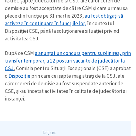
Astfel, șapte judecători de la CSJ, ale căror cereri de
demisie au fost acceptate de către CSM și care urmau să
plece din funcție pe 31 martie 2023,
au fost obligați să
activeze în continuare în funcțiile lor,
în contextul
Dispoziției CSE, până la soluționarea situației privind
activitatea CSJ.
După ce CSM
a anunțat un concurs pentru suplinirea, prin
transfer temporar, a 12 posturi vacante de judecător la
CSJ
, Comisia pentru Situații Excepționale (CSE) a aprobat
o
Dispoziție
prin care cei șapte magistrați de la CSJ, ale
căror cereri de demisie au fost suspendate anterior de
CSE, și-au încetat activitatea în calitate de judecători ai
instanței.
Tag-uri: