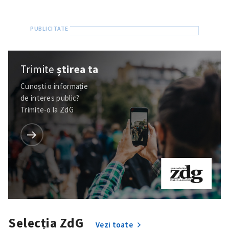
Trimite
știrea ta
Cunoști o informație
de interes public?
Trimite-o la ZdG
ȘTIREA MEA
Selecția ZdG
Vezi toate
Titlu știre
+ Adaugă titlu