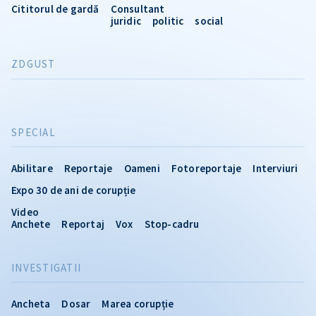
Cititorul de gardă
Consultant
juridic
politic
social
ZDGUST
SPECIAL
Abilitare
Reportaje
Oameni
Fotoreportaje
Interviuri
Expo 30 de ani de corupție
Video
Anchete
Reportaj
Vox
Stop-cadru
INVESTIGATII
Ancheta
Dosar
Marea corupție