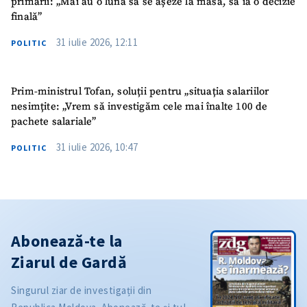
primării: „Mai au o lună să se așeze la masă, să ia o decizie
finală”
31 iulie 2026, 12:11
POLITIC
Prim-ministrul Tofan, soluții pentru „situația salariilor
nesimțite: „Vrem să investigăm cele mai înalte 100 de
pachete salariale”
31 iulie 2026, 10:47
POLITIC
Abonează-te la
Ziarul de Gardă
Singurul ziar de investigații din