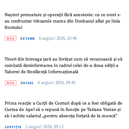
Telefon
+ Telefon personal
Nașteri premature și operații fără anestezie: cu ce orori s-
Am citit și sunt de
au confruntat viitoarele mame din Donbasul aflat pe linia
acord cu
politica de
frontului
confidențialitate
.
6 august 2026, 10:46
NOU
EXTERN
TRIMITE ȘTIREA
Tineri din întreaga țară au învățat cum să recunoască și să
combată dezinformarea în cadrul celei de-a doua ediții a
Taberei de Reziliență Informațională
6 august 2026, 09:43
NOU
SOCIAL
Prima reacție a Curții de Conturi după ce a fost obligată de
Curtea de Apel să o repună în funcție pe Tatiana Vozian și
să-i achite salariul „pentru absența forțată de la muncă”
5 august 2026, 09:12
JUSTIȚIE