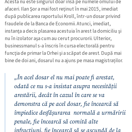
Acesta nu este singurul doar însă pe numele omului de
afaceri. Ilan Şor a mai fost reţinut în mai 2015, imediat
după publicarea raportului Kroll, într-un dosar privind
Trimite o informație
Despre ZdG
fraudele de la Banca de Economii. Atunci, imediat,
in English
на русском
instanţa a decis plasarea acestuia în arest la domiciliu şi
nu în izolator aşa cum au cerut procurorii. Ulterior,
businessmanul s-a înscris în cursa electorală pentru
funcţia de primar la Orhei şi a scăpat de arest. După mai
bine de doi ani, dosarul nu a ajuns pe masa magistraților.
„În acel dosar el nu mai poate fi arestat,
odată ce nu s-a insistat asupra necesității
arestării, decât în cazul în care se va
demonstra că pe acel dosar, fie încearcă să
împiedice desfășurarea normală a urmăririi
penale, fie încearcă să comită alte
infracțiuni, fie încearcă să se ascundă de la