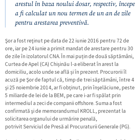
arestul în baza noului dosar, respectiv, începe
a fi calculat un nou termen de un an de zile
pentru arestarea preventivă.
Şor a fost reţinut pe data de 22 iunie 2016 pentru 72 de
ore, iar pe 24 iunie a primit mandat de arestare pentru 30
de zile în izolatorul CNA. În mai puțin de două săptămâni,
Curtea de Apel (CA) Chișinău l-a eliberat în arest la
domiciliu, acolo unde se află și în prezent. Procurorii îl
acuză pe Şor de faptul că, timp de trei săptămâni, între 4
şi 25 noiembrie 2014, ar fi obţinut, prin înşelăciune, peste
5 miliarde de lei de la BEM, pe care i-ar fi spălat prin
intermediul a zeci de companii offshore. Suma a fost
confirmată şi de memorandumul KROLL, prezentat la
solicitarea organului de urmărire penală,
potrivit Serviciul de Presă al Procuraturii Generale (PG).