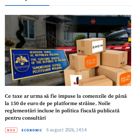
Fotografie
+ Încarcă imagine
Link media
+ Link media
Mesajul știrei
+ Mesajul știrei
CONTACT SURSĂ
Sursă anonimă
Ce taxe ar urma să fie impuse la comenzile de până
la 150 de euro de pe platforme străine. Noile
Nume
+ Numele meu
reglementări incluse în politica fiscală publicată
pentru consultări
Email
+ Emailul meu
6 august 2026, 14:54
NOU
ECONOMIC