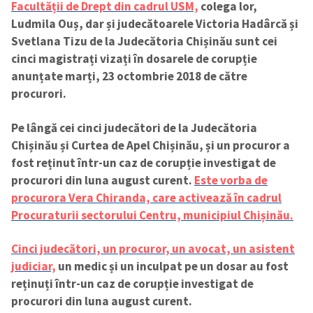
Facultății de Drept din cadrul USM,
colega lor,
Ludmila Ouș, dar și judecătoarele Victoria Hadârcă și
Svetlana Tizu de la Judecătoria Chișinău sunt cei
cinci magistrați vizați în dosarele de corupție
anunțate marți, 23 octombrie 2018 de către
procurori.
Pe lângă cei cinci judecători de la Judecătoria
Chișinău și Curtea de Apel Chișinău, și un procuror a
fost reținut într-un caz de corupție investigat de
procurori din luna august curent.
Este vorba de
procurora Vera Chiranda, care activează în cadrul
Procuraturii sectorului Centru, municipiul Chișinău.
Cinci judecători, un procuror, un avocat, un asistent
judiciar,
un medic și un inculpat pe un dosar au fost
reținuți într-un caz de corupție investigat de
procurori din luna august curent.
Trimite o informație
Despre ZdG