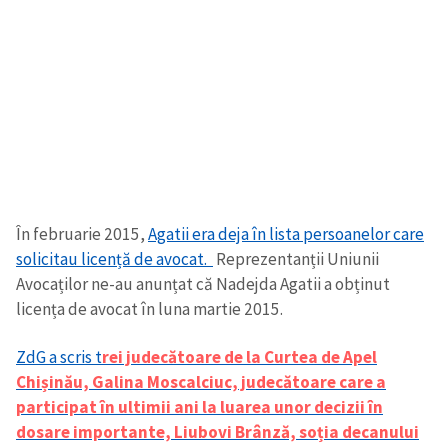
În februarie 2015,
Agatii era deja în lista persoanelor care
solicitau licență de avocat.
Reprezentanții Uniunii
Avocaților ne-au anunțat că Nadejda Agatii a obținut
licența de avocat în luna martie 2015.
ZdG a scris t
rei judecătoare de la Curtea de Apel
Chișinău, Galina Moscalciuc, judecătoare care a
participat în ultimii ani la luarea unor decizii în
dosare importante, Liubovi Brânză, soția decanului