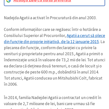
Adaugă
ZdG
ca sursă preferată
Nadejda Agatii a activat în Procuratură din anul 2003.
Conform informațiilor care se regăsesc într-o hotărâre a
Consiliului Superior al Procurorilor,
Agatii a cerut să plece
din funcție din proprie iniţiativă, de la 12 ianuarie 2015
. La
plecarea din funcție, conform declarației cu privire la
venituri și proprietate pentru anul 2015, Agatii a primit o
îndemnizație unică în valoare de 73,2 mii de lei. Tot atunci
ea declara că deținea două terenuri, o casă de locuit și o
construcție de peste 600 m.p., dobândită în anul 2014.
Tot atunci, Agatii conducea un Mitshubishi Colt, fabricat
în 2006.
În 2014, familia Nadejdei Agatii a contractat un credit în
valoare de 2,7 milioane de lei, bani care urmau să fie