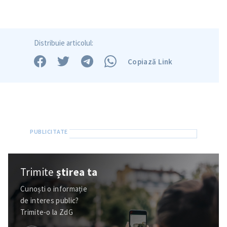
in English
на русском
Distribuie articolul:
Copiază Link
Trimite
știrea ta
Cunoști o informație
de interes public?
Trimite-o la ZdG