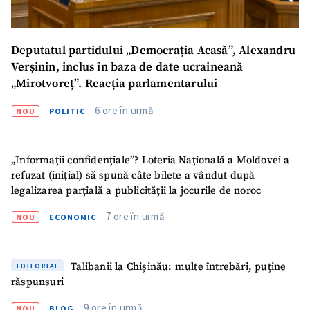
Deputatul partidului „Democrația Acasă”, Alexandru
Verșinin, inclus în baza de date ucraineană
„Mirotvoreț”. Reacția parlamentarului
6 ore în urmă
NOU
POLITIC
„Informații confidențiale”? Loteria Națională a Moldovei a
refuzat (inițial) să spună câte bilete a vândut după
legalizarea parțială a publicității la jocurile de noroc
7 ore în urmă
NOU
ECONOMIC
Talibanii la Chișinău: multe întrebări, puține
EDITORIAL
răspunsuri
ȘTIREA MEA
9 ore în urmă
NOU
BLOG