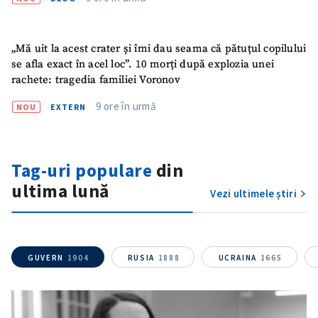
Titlu știre
+ Adaugă titlu
„Mă uit la acest crater și îmi dau seama că pătuțul copilului
Fotografie
+ Încarcă imagine
se afla exact în acel loc”. 10 morți după explozia unei
rachete: tragedia familiei Voronov
Link media
+ Link media
9 ore în urmă
NOU
EXTERN
Tag-uri populare
din
Mesajul știrei
+ Mesajul știrei
ultima lună
Vezi ultimele știri
CONTACT SURSĂ
Sursă anonimă
GUVERN
1904
RUSIA
1888
UCRAINA
1665
Nume
+ Numele meu
Email
+ Emailul meu