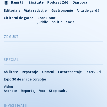
Banii tăi
Sănătate
Podcast ZdG
Diaspora
Editoriale
Viața redacției
Gastronomie
Arta de gardă
Cititorul de gardă
Consultant
juridic
politic
social
ZDGUST
SPECIAL
Abilitare
Reportaje
Oameni
Fotoreportaje
Interviuri
Expo 30 de ani de corupție
Video
Anchete
Reportaj
Vox
Stop-cadru
INVESTIGATII