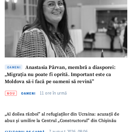
Telefon
+ Telefon personal
Am citit și sunt de
acord cu
politica de
confidențialitate
.
TRIMITE ȘTIREA
Anastasia Pârvan, membră a diasporei:
OAMENI
„Migrația nu poate fi oprită. Important este ca
Moldova să-i facă pe oameni să revină”
11 ore în urmă
NOU
OAMENI
„Al doilea război” al refugiaților din Ucraina: acuzații de
abuz și umilire la Centrul „Constructorul” din Chișinău
7 august 2026, 08:06
CITITORUL DE GARDĂ