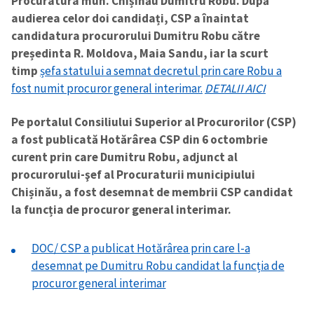
Procuratura mun. Chișinău Dumitru Robu. După
audierea celor doi candidați, CSP a înaintat
candidatura procurorului Dumitru Robu către
președinta R. Moldova, Maia Sandu, iar la scurt
timp
șefa statului a semnat decretul prin care Robu a
fost numit procuror general interimar.
DETALII AICI
Trimite o informație
Despre ZdG
Pe portalul Consiliului Superior al Procurorilor (CSP)
in English
на русском
a fost publicată Hotărârea CSP din 6 octombrie
curent prin care Dumitru Robu, adjunct al
procurorului-şef al Procuraturii municipiului
Chișinău, a fost desemnat de membrii CSP candidat
la funcția de procuror general interimar.
DOC/ CSP a publicat Hotărârea prin care l-a
desemnat pe Dumitru Robu candidat la funcția de
procuror general interimar