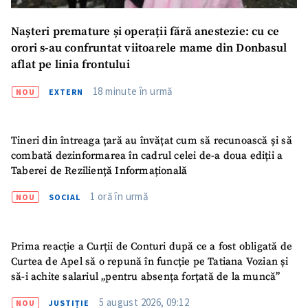
Nașteri premature și operații fără anestezie: cu ce
orori s-au confruntat viitoarele mame din Donbasul
aflat pe linia frontului
18 minute în urmă
NOU
EXTERN
Tineri din întreaga țară au învățat cum să recunoască și să
combată dezinformarea în cadrul celei de-a doua ediții a
Taberei de Reziliență Informațională
ȘTIREA MEA
1 oră în urmă
NOU
SOCIAL
Titlu știre
+ Adaugă titlu
Fotografie
+ Încarcă imagine
Prima reacție a Curții de Conturi după ce a fost obligată de
Curtea de Apel să o repună în funcție pe Tatiana Vozian și
să-i achite salariul „pentru absența forțată de la muncă”
Link media
+ Link media
5 august 2026, 09:12
NOU
JUSTIȚIE