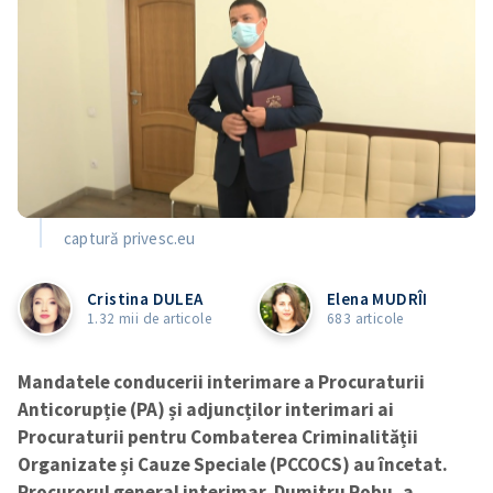
captură privesc.eu
Cristina DULEA
Elena MUDRÎI
1.32 mii de articole
683 articole
Mandatele conducerii interimare a Procuraturii
Anticorupție (PA) și adjuncților interimari ai
Procuraturii pentru Combaterea Criminalității
Organizate și Cauze Speciale (PCCOCS)
au încetat.
Procurorul general interimar, Dumitru Robu, a