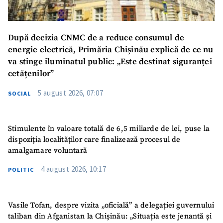
După decizia CNMC de a reduce consumul de
energie electrică, Primăria Chișinău explică de ce nu
va stinge iluminatul public: „Este destinat siguranței
cetățenilor”
5 august 2026, 07:07
SOCIAL
Stimulente în valoare totală de 6,5 miliarde de lei, puse la
dispoziția localităților care finalizează procesul de
amalgamare voluntară
4 august 2026, 10:17
POLITIC
Vasile Tofan, despre vizita „oficială” a delegației guvernului
taliban din Afganistan la Chișinău: „Situația este jenantă și