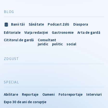
BLOG
Banii tăi
Sănătate
Podcast ZdG
Diaspora
Editoriale
Viața redacției
Gastronomie
Arta de gardă
Cititorul de gardă
Consultant
juridic
politic
social
ZDGUST
SPECIAL
Abilitare
Reportaje
Oameni
Fotoreportaje
Interviuri
Expo 30 de ani de corupție