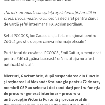
„Nu mi s-au adus la cunoștința așa informații. Am citit în
presă. Deocamdată nu cunosc”
, a declarat pentru Ziarul
de Gardă șeful interimar al PA, Adrian Bordianu.
Șeful PCCOCS, Ion Caracuian, la fel a menționat pentru
ZdG că „nu știe despre careva informații oficiale”.
Purtătorul de cuvânt al PCCOCS, Emil Gaitur, a menționat
pentru ZdG că „pâna la această oră instituția nu a fost
notificată oficial”.
Miercuri, 6 octombrie, după suspendarea din funcție
și reținerea lui Alexandr Stoianoglo pentru 72 de ore,
membrii CSP au selectat doi candidați pentru funcția
de procuror general interimar – procurora
anticorupție Victoria Furtună și procurorul din