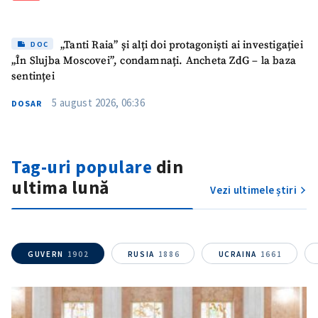
Mesajul știrei
+ Mesajul știrei
„Tanti Raia” și alți doi protagoniști ai investigației
DOC
„În Slujba Moscovei”, condamnați. Ancheta ZdG – la baza
sentinței
CONTACT SURSĂ
5 august 2026, 06:36
DOSAR
Sursă anonimă
Nume
+ Numele meu
Tag-uri populare
din
ultima lună
Email
+ Emailul meu
Vezi ultimele știri
Telefon
+ Telefon personal
GUVERN
1902
RUSIA
1886
UCRAINA
1661
Am citit și sunt de
acord cu
politica de
confidențialitate
.