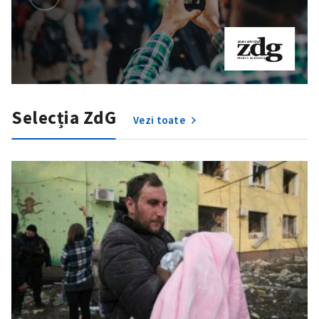
Selecția ZdG
Vezi toate