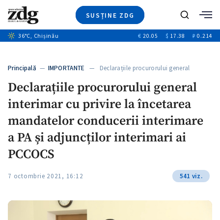
SUSȚINE ZDG
+6
Caută
+4
36
°C
, Chișinău
€
20.05
$
17.38
₽
0.214
Ştiri
+10
+4
Investigatii
Banii tăi
+6
Principală
—
IMPORTANTE
— Declarațiile procurorului general
Video
interimar cu…
Declarațiile procurorului general
Special
interimar cu privire la încetarea
Blog
+1
ZdGust
mandatelor conducerii interimare
a PA și adjuncților interimari ai
PCCOCS
7 octombrie 2021, 16:12
541 viz.