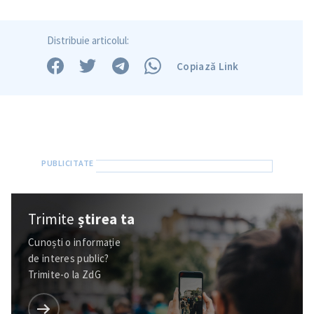
Distribuie articolul:
Copiază Link
Trimite
știrea ta
Cunoști o informație
de interes public?
Trimite-o la ZdG