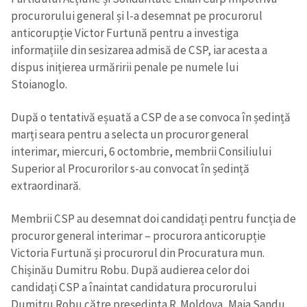
procurorului general și l-a desemnat pe procurorul
anticorupție Victor Furtună pentru a investiga
informațiile din sesizarea admisă de CSP, iar acesta a
dispus inițierea urmăririi penale pe numele lui
Stoianoglo.
După o tentativă eșuată a CSP de a se convoca în ședință
marți seara pentru a selecta un procuror general
interimar, miercuri, 6 octombrie, membrii Consiliului
Superior al Procurorilor s-au convocat în ședință
extraordinară.
Membrii CSP au desemnat doi candidați pentru funcția de
procuror general interimar – procurora anticorupție
Victoria Furtună și procurorul din Procuratura mun.
Chișinău Dumitru Robu. După audierea celor doi
candidați CSP a înaintat candidatura procurorului
Dumitru Robu către președinta R. Moldova, Maia Sandu,