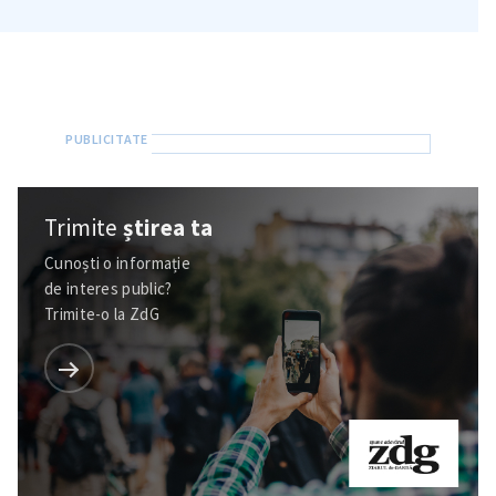
Trimite
știrea ta
Cunoști o informație
de interes public?
Trimite-o la ZdG