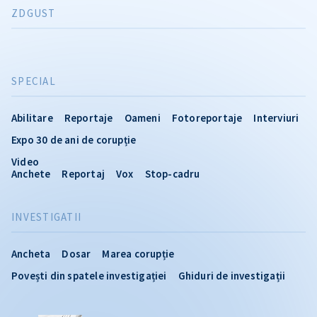
ZDGUST
SPECIAL
Abilitare
Reportaje
Oameni
Fotoreportaje
Interviuri
Expo 30 de ani de corupție
Video
Anchete
Reportaj
Vox
Stop-cadru
INVESTIGATII
Ancheta
Dosar
Marea corupție
Povești din spatele investigației
Ghiduri de investigații