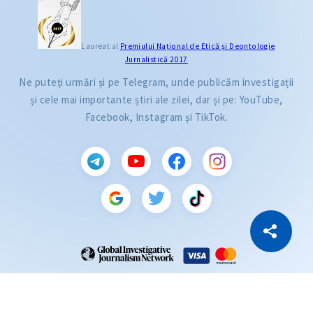
Laureat al
Premiului Naţional de Etică și Deontologie
Jurnalistică 2017
Ne puteți urmări și pe Telegram, unde publicăm investigații
și cele mai importante știri ale zilei, dar și pe: YouTube,
Facebook, Instagram și TikTok.
CITEȘTE
Citește articolul
Copiază Link
ZdG este membru al rețelei globale a jurnaliștilor de investigație (GIJN).
2004—2026 © Ziarul de Gardă.