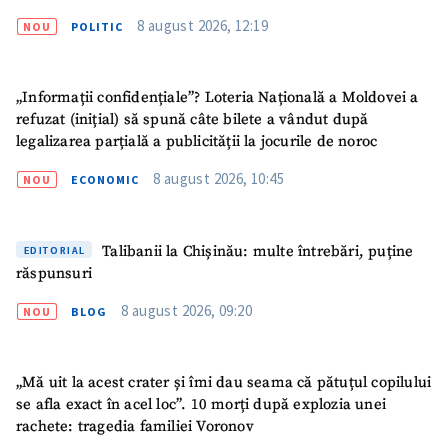
8 august 2026, 12:19
NOU
POLITIC
„Informații confidențiale”? Loteria Națională a Moldovei a
refuzat (inițial) să spună câte bilete a vândut după
legalizarea parțială a publicității la jocurile de noroc
ȘTIREA MEA
8 august 2026, 10:45
NOU
ECONOMIC
Titlu știre
+ Adaugă titlu
Fotografie
+ Încarcă imagine
Talibanii la Chișinău: multe întrebări, puține
EDITORIAL
răspunsuri
Link media
+ Link media
8 august 2026, 09:20
NOU
BLOG
„Mă uit la acest crater și îmi dau seama că pătuțul copilului
Mesajul știrei
+ Mesajul știrei
se afla exact în acel loc”. 10 morți după explozia unei
rachete: tragedia familiei Voronov