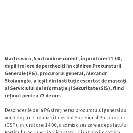
Marți seara, 5 octombrie curent, în jurul orei 21:00,
după trei ore de percheziții în clădirea Procuraturii
Generale (PG), procurorul general, Alexandr
Stoianoglo, a ieșit din instituție escortat de mascați
ai Serviciului de Informație și Securitate (SIS), fiind
reținut pentru 72 de ore.
Descinderile de la PG și reținerea procurorului general au
venit după ce tot marți Consiliul Superior al Procurorilor
(CSP), în jurul orei 14:00, a admis o sesizare a deputatului
Partidului Acțiune și Solidaritate Lilian Carp împotriva