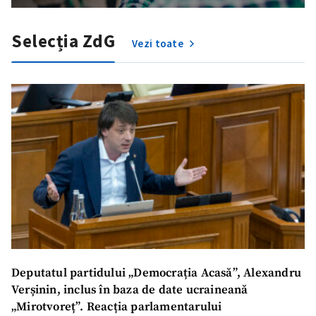
Selecția ZdG
Vezi toate
Deputatul partidului „Democrația Acasă”, Alexandru
Verșinin, inclus în baza de date ucraineană
„Mirotvoreț”. Reacția parlamentarului