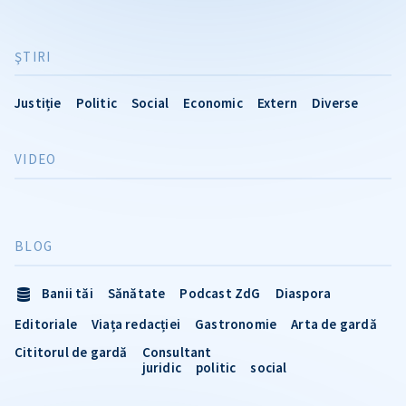
ŞTIRI
Justiție
Politic
Social
Economic
Extern
Diverse
VIDEO
BLOG
Banii tăi
Sănătate
Podcast ZdG
Diaspora
Editoriale
Viața redacției
Gastronomie
Arta de gardă
Cititorul de gardă
Consultant
juridic
politic
social