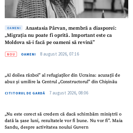
Anastasia Pârvan, membră a diasporei:
OAMENI
„Migrația nu poate fi oprită. Important este ca
Moldova să-i facă pe oameni să revină”
8 august 2026, 07:16
NOU
OAMENI
„Al doilea război” al refugiaților din Ucraina: acuzații de
abuz și umilire la Centrul „Constructorul” din Chișinău
7 august 2026, 08:06
CITITORUL DE GARDĂ
„Nu este corect să credem că dacă schimbăm miniștrii o
SUSȚINE
dată la șase luni, rezultatele vor fi bune. Nu vor fi”. Maia
Sandu, despre activitatea noului Guvern