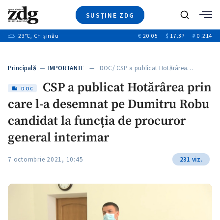
SUSȚINE ZDG
Caută
+2
23
°C
, Chișinău
€
20.05
$
17.37
₽
0.214
Ştiri
+6
+3
Investigatii
Banii tăi
+2
Principală
—
IMPORTANTE
— DOC/ CSP a publicat Hotărârea…
Video
+1
+1
CSP a publicat Hotărârea prin
Special
DOC
care l-a desemnat pe Dumitru Robu
Blog
+2
ZdGust
candidat la funcția de procuror
+1
general interimar
7 octombrie 2021, 10:45
231 viz.