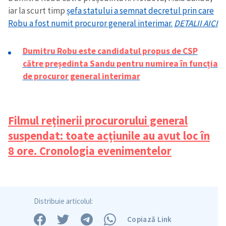
iar la scurt timp
șefa statului a semnat decretul prin care
Robu a fost numit procuror general interimar.
DETALII AICI
Trimite o informație
Despre ZdG
Dumitru Robu este candidatul propus de CSP
in English
на русском
către președinta Sandu pentru numirea în funcția
de procuror general interimar
Filmul reținerii procurorului general
suspendat: toate acțiunile au avut loc în
8 ore. Cronologia evenimentelor
Distribuie articolul:
Copiază Link