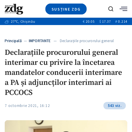
SUSȚINE ZDG
+2
Caută
+2
27
°C
, Chișinău
€
20.05
$
17.37
₽
0.214
Ştiri
+7
+2
Investigatii
Banii tăi
+7
Principală
—
IMPORTANTE
— Declarațiile procurorului general
Video
+1
interimar cu…
+1
+1
Declarațiile procurorului general
Special
interimar cu privire la încetarea
Blog
+1
+1
ZdGust
mandatelor conducerii interimare
+1
a PA și adjuncților interimari ai
PCCOCS
7 octombrie 2021, 16:12
543 viz.