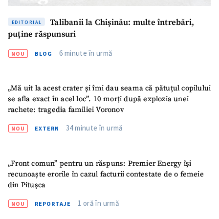
Talibanii la Chișinău: multe întrebări,
EDITORIAL
puține răspunsuri
6 minute în urmă
NOU
BLOG
„Mă uit la acest crater și îmi dau seama că pătuțul copilului
se afla exact în acel loc”. 10 morți după explozia unei
ȘTIREA MEA
rachete: tragedia familiei Voronov
Titlu știre
+ Adaugă titlu
34 minute în urmă
NOU
EXTERN
Fotografie
+ Încarcă imagine
„Front comun” pentru un răspuns: Premier Energy își
recunoaște erorile în cazul facturii contestate de o femeie
Link media
+ Link media
din Pitușca
1 oră în urmă
NOU
REPORTAJE