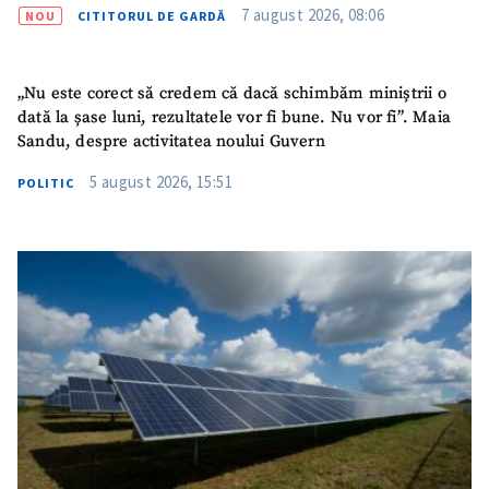
7 august 2026, 08:06
NOU
CITITORUL DE GARDĂ
SUSȚINE
„Nu este corect să credem că dacă schimbăm miniștrii o
dată la șase luni, rezultatele vor fi bune. Nu vor fi”. Maia
Sandu, despre activitatea noului Guvern
5 august 2026, 15:51
POLITIC