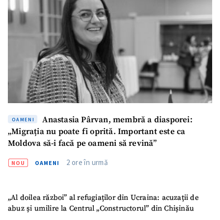
Anastasia Pârvan, membră a diasporei:
OAMENI
„Migrația nu poate fi oprită. Important este ca
Moldova să-i facă pe oameni să revină”
2 ore în urmă
NOU
OAMENI
„Al doilea război” al refugiaților din Ucraina: acuzații de
abuz și umilire la Centrul „Constructorul” din Chișinău