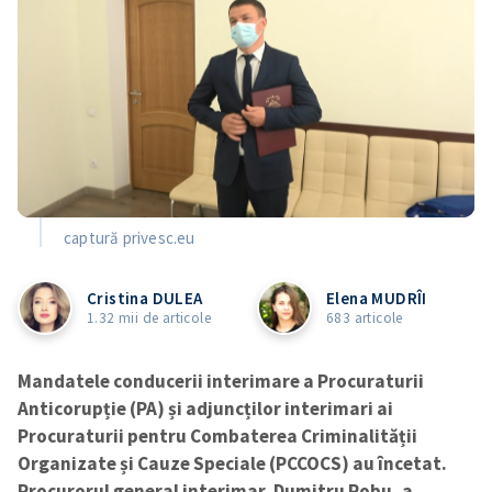
captură privesc.eu
Cristina DULEA
Elena MUDRÎI
1.32 mii de articole
683 articole
Mandatele conducerii interimare a Procuraturii
Anticorupție (PA) și adjuncților interimari ai
Procuraturii pentru Combaterea Criminalității
Organizate și Cauze Speciale (PCCOCS)
au încetat.
Procurorul general interimar, Dumitru Robu, a