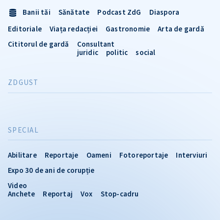
Banii tăi
Sănătate
Podcast ZdG
Diaspora
Editoriale
Viața redacției
Gastronomie
Arta de gardă
Cititorul de gardă
Consultant
juridic
politic
social
ZDGUST
SPECIAL
Abilitare
Reportaje
Oameni
Fotoreportaje
Interviuri
Expo 30 de ani de corupție
Video
Anchete
Reportaj
Vox
Stop-cadru