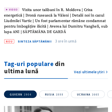
Mesajul știrei
+ Mesajul știrei
Vizita unor talibani în R. Moldova | Criza
VIDEO
energetică | Dronă rusească la Văleni | Detalii noi în cazul
Liudmilei Vartic | Un fost parlamentar rămâne condamnat
CONTACT SURSĂ
pentru îmbogățire ilicită | Averea lui Dumitru Vangheli, sub
Sursă anonimă
lupa ANI | SĂPTĂMÂNA DE GARDĂ
3 ore în urmă
NOU
SINTEZA SĂPTĂMÂNII
Nume
+ Numele meu
Email
+ Emailul meu
Tag-uri populare
din
ultima lună
Telefon
+ Telefon personal
Vezi ultimele știri
Am citit și sunt de
acord cu
politica de
confidențialitate
.
GUVERN
1904
RUSIA
1888
UCRAINA
1665
TRIMITE ȘTIREA