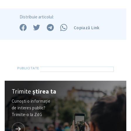
Distribuie articolul:
Copiază Link
Trimite
știrea ta
Cunoști o informație
de interes public?
Trimite-o la ZdG