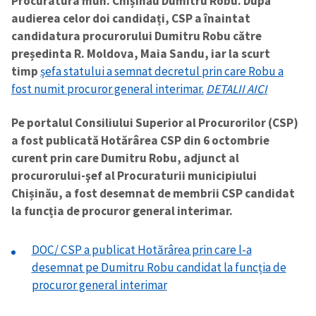
Procuratura mun. Chișinău Dumitru Robu. După
audierea celor doi candidați, CSP a înaintat
candidatura procurorului Dumitru Robu către
președinta R. Moldova, Maia Sandu, iar la scurt
timp
șefa statului a semnat decretul prin care Robu a
fost numit procuror general interimar.
DETALII AICI
Trimite o informație
Despre ZdG
in English
на русском
Pe portalul Consiliului Superior al Procurorilor (CSP)
a fost publicată Hotărârea CSP din 6 octombrie
curent prin care Dumitru Robu, adjunct al
procurorului-şef al Procuraturii municipiului
Chișinău, a fost desemnat de membrii CSP candidat
la funcția de procuror general interimar.
DOC/ CSP a publicat Hotărârea prin care l-a
desemnat pe Dumitru Robu candidat la funcția de
procuror general interimar