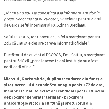
„Nu mi s-au adus la cunoștința așa informații. Am citit în
presă. Deocamdată nu cunosc”
, a declarat pentru Ziarul
de Gardă șeful interimar al PA, Adrian Bordianu.
Șeful PCCOCS, Ion Caracuian, la fel a menționat pentru
ZdG că „nu știe despre careva informații oficiale”.
Purtătorul de cuvânt al PCCOCS, Emil Gaitur, a menționat
pentru ZdG că „pâna la această oră instituția nu a fost
notificată oficial”.
Miercuri, 6 octombrie, după suspendarea din funcție
și reținerea lui Alexandr Stoianoglo pentru 72 de ore,
membrii CSP au selectat doi candidați pentru funcția
de procuror general interimar – procurora
anticorupție Victoria Furtună și procurorul din