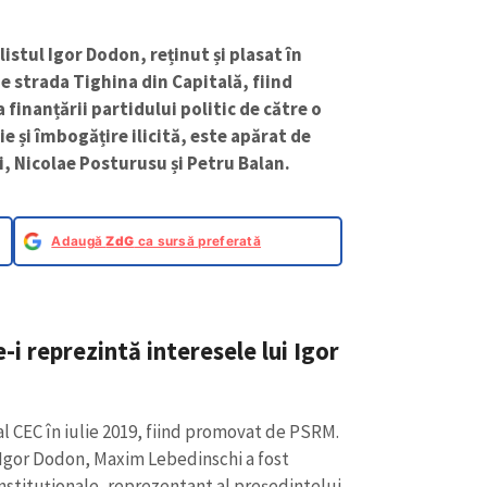
istul Igor Dodon, reținut și plasat în
e strada Tighina din Capitală, fiind
finanțării partidului politic de către o
e și îmbogățire ilicită, este apărat de
, Nicolae Posturusu și Petru Balan.
Adaugă
ZdG
ca sursă preferată
e-i reprezintă interesele lui Igor
 CEC în iulie 2019, fiind promovat de PSRM.
 Igor Dodon, Maxim Lebedinschi a fost
r instituţionale, reprezentant al preşedintelui