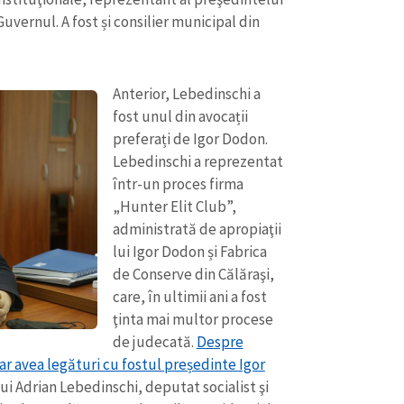
Guvernul. A fost și consilier municipal din
Anterior, Lebedinschi a
fost unul din avocații
preferați de Igor Dodon.
Lebedinschi a reprezentat
într-un proces firma
„Hunter Elit Club”,
administrată de apropiaţii
lui Igor Dodon și Fabrica
de Conserve din Călăraşi,
CONTACT SURSĂ
care, în ultimii ani a fost
Sursă anonimă
ţinta mai multor procese
+ Adaugă titlu
de judecată.
Despre
Nume
+ Numele 
 ar avea legături cu fostul președinte Igor
+ Încarcă imagine
ui Adrian Lebedinschi, deputat socialist şi