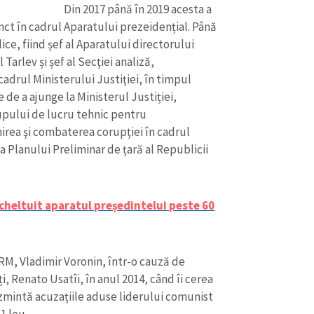
Din 2017 până în 2019 acesta a
nct în cadrul Aparatului prezeidențial. Până
ice, fiind șef al Aparatului directorului
Tarlev și șef al Secţiei analiză,
 cadrul Ministerului Justiţiei, în timpul
e de a ajunge la Ministerul Justiției,
upului de lucru tehnic pentru
ea şi combaterea corupţiei în cadrul
Planului Preliminar de țară al Republicii
heltuit aparatul președintelui peste 60
CRM, Vladimir Voronin, într-o cauză de
, Renato Usatîi, în anul 2014, când îi cerea
ezmintă acuzațiile aduse liderului comunist