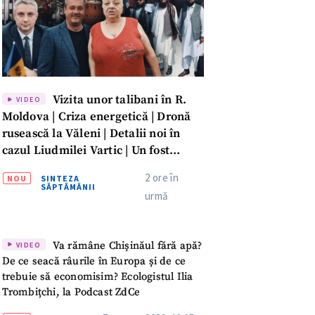
Vizita unor talibani în R.
VIDEO
Moldova | Criza energetică | Dronă
rusească la Văleni | Detalii noi în
cazul Liudmilei Vartic | Un fost
parlamentar rămâne condamnat
2 ore în
NOU
SINTEZA
pentru îmbogățire ilicită | Averea lui
SĂPTĂMÂNII
urmă
Dumitru Vangheli, sub lupa ANI |
SĂPTĂMÂNA DE GARDĂ
Va rămâne Chișinăul fără apă?
VIDEO
De ce seacă râurile în Europa și de ce
trebuie să economisim? Ecologistul Ilia
meu
Trombițchi, la Podcast ZdCe