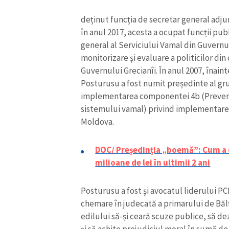
deținut funcția de secretar general adju
în anul 2017, acesta a ocupat funcții publ
general al Serviciului Vamal din Guvernul 
monitorizare şi evaluare a politicilor din
Guvernului Grecianîi. În anul 2007, înaint
Posturusu a fost numit președinte al gr
implementarea componentei 4b (Prevenir
sistemului vamal) privind implementarea 
Moldova.
DOC/ Președinția „boemă”: Cum a c
milioane de lei în ultimii 2 ani
Posturusu a fost și avocatul liderului P
chemare în judecată a primarului de Bălți
edilului să-și ceară scuze publice, să d