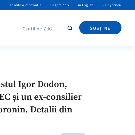
Trimite o informație
Despre ZdG
in English
на русском
SUSȚINE
Caută
Caută
istul Igor Dodon,
EC și un ex-consilier
oronin. Detalii din