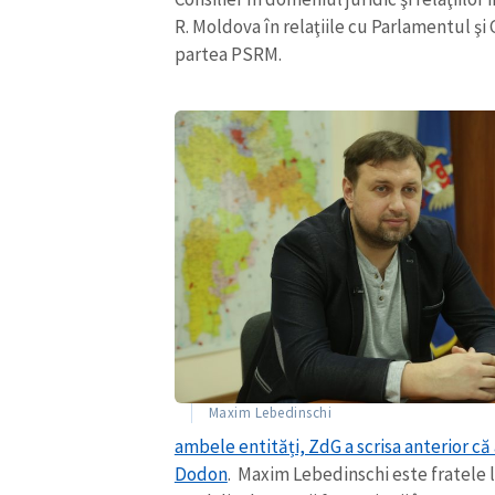
R. Moldova în relaţiile cu Parlamentul şi 
partea PSRM.
ȘTIREA MEA
Titlu știre
Maxim Lebedinschi
ambele entități, ZdG a scrisa anterior că
Fotografie
Dodon
. Maxim Lebedinschi este fratele l