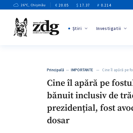
€
20.05
$
17.37
₽
0.214
26
°C
, Chișinău
Ştiri
Investigatii
+3
+1
+8
+2
Principală
—
IMPORTANTE
— Cine îl apără pe f
+6
Cine îl apără pe fostu
bănuit inclusiv de tr
prezidențial, fost av
dosar