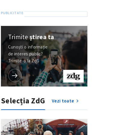
Trimite
știrea ta
Cunoști o informație
de interes public?
Trimite-o la ZdG
Selecția ZdG
Vezi toate