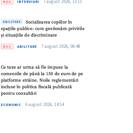
7 august 2026, 13:15
meu
NOU
INTERVIURI
rsonal
Socializarea copiilor în
ABILITARE
spațiile publice: cum gestionăm privirile
ord cu
politica de
și situațiile de discriminare
7 august 2026, 06:48
NOU
ABILITARE
IREA
Ce taxe ar urma să fie impuse la
comenzile de până la 150 de euro de pe
platforme străine. Noile reglementări
incluse în politica fiscală publicată
pentru consultări
6 august 2026, 14:54
ECONOMIC