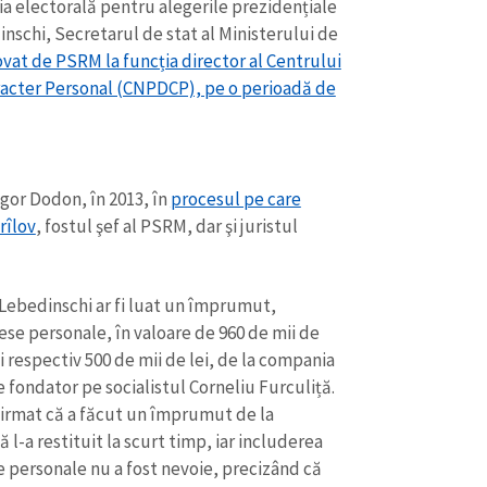
ia electorală pentru alegerile prezidențiale
Email
+ Emailul 
+ Link media
dinschi, Secretarul de stat al Ministerului de
vat de PSRM la funcția director al Centrului
Telefon
+ Telefon pe
racter Personal (CNPDCP), pe o perioadă de
Am citit și sunt de ac
+ Mesajul știrei
confidențialitate
.
TRIMITE ȘT
Igor Dodon, în 2013, în
procesul pe care
rîlov
, fostul şef al PSRM, dar şi juristul
 Lebedinschi ar fi luat un împrumut,
rese personale, în valoare de 960 de mii de
 și respectiv 500 de mii de lei, de la compania
de fondator pe socialistul Corneliu Furculiță.
nfirmat că a făcut un împrumut de la
l-a restituit la scurt timp, iar includerea
se personale nu a fost nevoie, precizând că