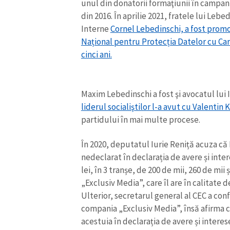
unul din donatorii formaţiunii în campan
Link media
din 2016.
În aprilie 2021, fratele lui Lebe
Interne
Cornel Lebedinschi, a fost promo
Național pentru Protecția Datelor cu Ca
cinci ani.
Mesajul știrei
Maxim Lebedinschi a fost şi avocatul lui 
liderul socialiştilor l-a avut cu Valentin K
partidului în mai multe procese.
În 2020, deputatul Iurie Reniță acuza că
nedeclarat în declarația de avere și inte
lei, în 3 tranșe, de 200 de mii, 260 de mii
„Exclusiv Media”, care îl are în calitate 
Ulterior, secretarul general al CEC a co
compania „Exclusiv Media”, însă afirma că 
acestuia în declarația de avere și intere