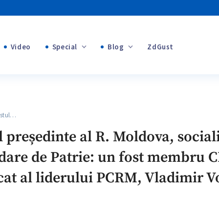
Video
Special
Blog
ZdGust
Banii tăi
+1
ostul…
+1
l președinte al R. Moldova, social
+1
ădare de Patrie: un fost membru C
+1
ocat al liderului PCRM, Vladimir V