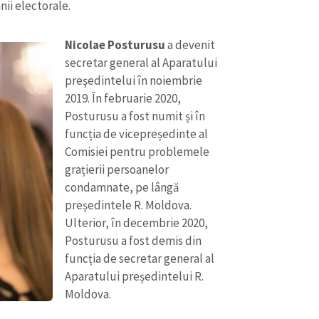
nii electorale.
Nicolae Posturusu
a devenit
secretar general al Aparatului
preşedintelui în noiembrie
2019. În februarie 2020,
Posturusu a fost numit și în
funcția de vicepreședinte al
Comisiei pentru problemele
grațierii persoanelor
condamnate, pe lângă
președintele R. Moldova.
Ulterior, în decembrie 2020,
Posturusu a fost demis din
funcția de secretar general al
Aparatului președintelui R.
Moldova.