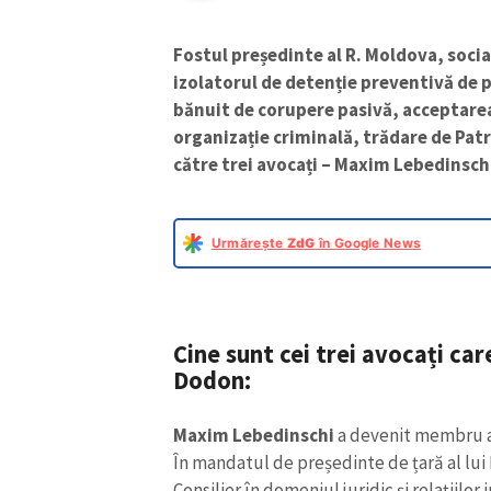
Fostul președinte al R. Moldova, social
izolatorul de detenție preventivă de p
bănuit de corupere pasivă, acceptarea 
organizație criminală, trădare de Patri
către trei avocați – Maxim Lebedinschi
Urmărește
ZdG
în Google News
Cine sunt cei trei avocați car
Dodon:
Maxim Lebedinschi
a devenit membru al
În mandatul de președinte de țară al lui
Consilier în domeniul juridic şi relaţiilo