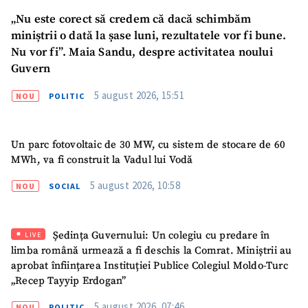
„Nu este corect să credem că dacă schimbăm
Fotografie
+ Încarcă imagine
miniștrii o dată la șase luni, rezultatele vor fi bune.
Nu vor fi”. Maia Sandu, despre activitatea noului
Link media
+ Link media
Guvern
5 august 2026, 15:51
NOU
POLITIC
Mesajul știrei
+ Mesajul știrei
Un parc fotovoltaic de 30 MW, cu sistem de stocare de 60
MWh, va fi construit la Vadul lui Vodă
CONTACT SURSĂ
5 august 2026, 10:58
NOU
SOCIAL
Sursă anonimă
Nume
+ Numele meu
Ședința Guvernului: Un colegiu cu predare în
LIVE
limba română urmează a fi deschis la Comrat. Miniștrii au
aprobat înființarea Instituției Publice Colegiul Moldo-Turc
Email
+ Emailul meu
„Recep Tayyip Erdogan”
5 august 2026, 07:46
Telefon
NOU
POLITIC
+ Telefon personal