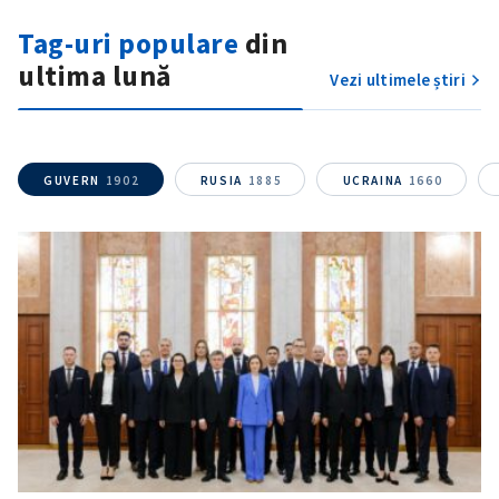
Tag-uri populare
din
ultima lună
Vezi ultimele știri
GUVERN
1902
RUSIA
1885
UCRAINA
1660
ȘTIREA MEA
Titlu știre
+ Adaugă titlu