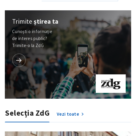
Trimite
știrea ta
Cunoști o informație
de interes public?
Trimite-o la ZdG
Selecția ZdG
Vezi toate