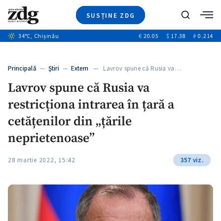
SUSȚINE ZDG
+9
Caută
+4
34
°C
, Chișinău
€
20.05
$
17.38
₽
0.214
Ştiri
+12
+2
Investigatii
Banii tăi
+5
Principală
—
Ştiri
—
Extern
— Lavrov spune că Rusia va…
Video
Lavrov spune că Rusia va
Special
restricționa intrarea în țară a
Blog
ZdGust
cetățenilor din „țările
neprietenoase”
28 martie 2022, 15:42
357 viz.