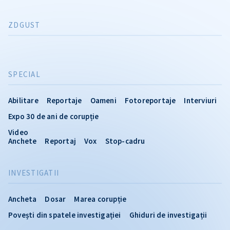
ZDGUST
SPECIAL
Abilitare
Reportaje
Oameni
Fotoreportaje
Interviuri
Expo 30 de ani de corupție
Video
Anchete
Reportaj
Vox
Stop-cadru
INVESTIGATII
Ancheta
Dosar
Marea corupție
Povești din spatele investigației
Ghiduri de investigații