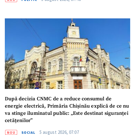
Am citit și sunt de
acord cu
politica de
confidențialitate
.
TRIMITE ȘTIREA
După decizia CNMC de a reduce consumul de
energie electrică, Primăria Chișinău explică de ce nu
va stinge iluminatul public: „Este destinat siguranței
cetățenilor”
5 august 2026, 07:07
NOU
SOCIAL