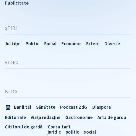
Publicitate
ŞTIRI
Justiție
Politic
Social
Economic
Extern
Diverse
VIDEO
BLOG
Banii tăi
Sănătate
Podcast ZdG
Diaspora
Editoriale
Viața redacției
Gastronomie
Arta de gardă
Cititorul de gardă
Consultant
juridic
politic
social