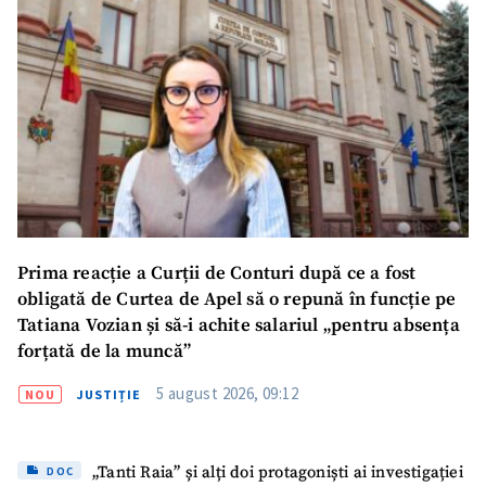
Trimite o informație
Despre ZdG
in English
на русском
Prima reacție a Curții de Conturi după ce a fost
obligată de Curtea de Apel să o repună în funcție pe
Tatiana Vozian și să-i achite salariul „pentru absența
forțată de la muncă”
5 august 2026, 09:12
NOU
JUSTIȚIE
„Tanti Raia” și alți doi protagoniști ai investigației
DOC