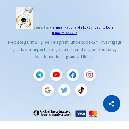
Laureat al
Premiului Naţional de Etică și Deontologie
Jurnalistică 2017
Ne puteți urmări și pe Telegram, unde publicăm investigații
și cele mai importante știri ale zilei, dar și pe: YouTube,
Facebook, Instagram și TikTok.
CITEȘTE
Citește articolul
Copiază Link
ZdG este membru al rețelei globale a jurnaliștilor de investigație (GIJN).