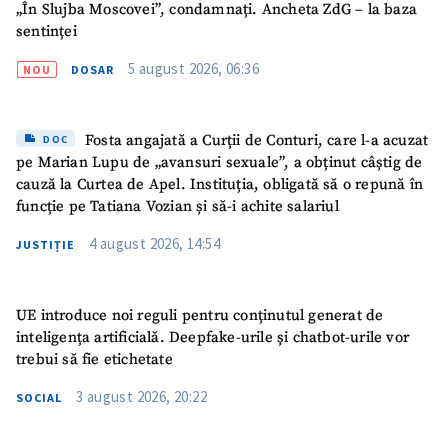
„În Slujba Moscovei”, condamnați. Ancheta ZdG – la baza
sentinței
5 august 2026, 06:36
NOU
DOSAR
Fosta angajată a Curții de Conturi, care l-a acuzat
DOC
pe Marian Lupu de „avansuri sexuale”, a obținut câștig de
cauză la Curtea de Apel. Instituția, obligată să o repună în
funcție pe Tatiana Vozian și să-i achite salariul
4 august 2026, 14:54
JUSTIȚIE
UE introduce noi reguli pentru conținutul generat de
inteligența artificială. Deepfake-urile și chatbot-urile vor
trebui să fie etichetate
3 august 2026, 20:22
SOCIAL