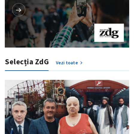
Selecția ZdG
Vezi toate