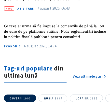
ȘTIREA MEA
7 august 2026, 06:48
NOU
ABILITARE
Titlu știre
+ Adaugă titlu
Ce taxe ar urma să fie impuse la comenzile de până la 150
Fotografie
+ Încarcă imagine
de euro de pe platforme străine. Noile reglementări incluse
în politica fiscală publicată pentru consultări
Link media
+ Link media
6 august 2026, 14:54
ECONOMIC
Tag-uri populare
din
Mesajul știrei
+ Mesajul știrei
ultima lună
Vezi ultimele știri
CONTACT SURSĂ
Sursă anonimă
GUVERN
1903
RUSIA
1887
UCRAINA
1662
Nume
+ Numele meu