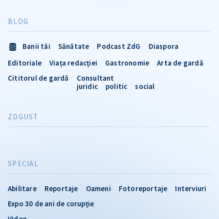
BLOG
Banii tăi
Sănătate
Podcast ZdG
Diaspora
Editoriale
Viața redacției
Gastronomie
Arta de gardă
Cititorul de gardă
Consultant
juridic
politic
social
ZDGUST
SPECIAL
Abilitare
Reportaje
Oameni
Fotoreportaje
Interviuri
Expo 30 de ani de corupție
Video