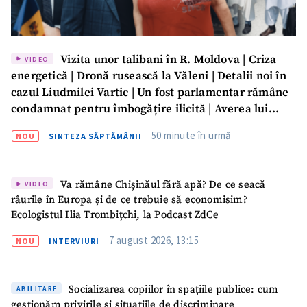
Vizita unor talibani în R. Moldova | Criza
VIDEO
energetică | Dronă rusească la Văleni | Detalii noi în
cazul Liudmilei Vartic | Un fost parlamentar rămâne
condamnat pentru îmbogățire ilicită | Averea lui
Dumitru Vangheli, sub lupa ANI | SĂPTĂMÂNA DE
50 minute în urmă
NOU
SINTEZA SĂPTĂMÂNII
GARDĂ
Va rămâne Chișinăul fără apă? De ce seacă
VIDEO
râurile în Europa și de ce trebuie să economisim?
Ecologistul Ilia Trombițchi, la Podcast ZdCe
7 august 2026, 13:15
NOU
INTERVIURI
Socializarea copiilor în spațiile publice: cum
ABILITARE
gestionăm privirile și situațiile de discriminare