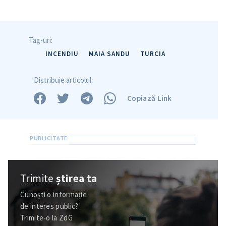
Trimite o informație
Despre ZdG
in English
на русском
Tag-uri:
INCENDIU
MAIA SANDU
TURCIA
Distribuie articolul:
Copiază Link
Trimite
știrea ta
Cunoști o informație
de interes public?
Trimite-o la ZdG