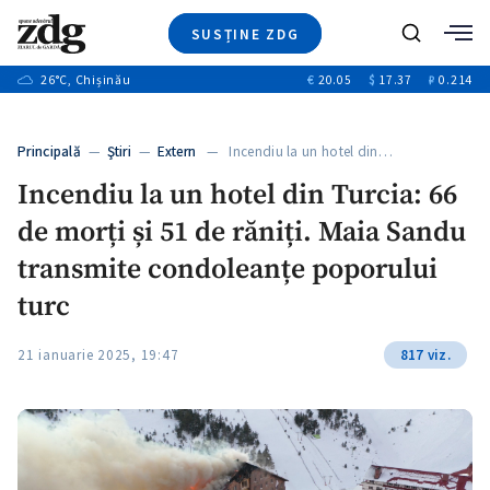
SUSȚINE ZDG
+3
Caută
+1
26
°C
, Chișinău
€
20.05
$
17.37
₽
0.214
Ştiri
+8
+2
Investigatii
Banii tăi
+6
Principală
—
Ştiri
—
Extern
— Incendiu la un hotel din…
Video
+1
Incendiu la un hotel din Turcia: 66
Special
de morți și 51 de răniți. Maia Sandu
Blog
+1
ZdGust
transmite condoleanțe poporului
+1
turc
+1
21 ianuarie 2025, 19:47
817 viz.