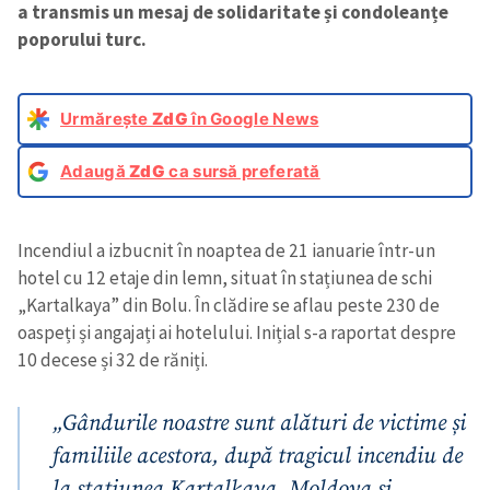
a transmis un mesaj de solidaritate și condoleanțe
poporului turc.
Urmărește
ZdG
în Google News
Adaugă
ZdG
ca sursă preferată
Incendiul a izbucnit în noaptea de 21 ianuarie într-un
hotel cu 12 etaje din lemn, situat în stațiunea de schi
„Kartalkaya” din Bolu. În clădire se aflau peste 230 de
oaspeți și angajați ai hotelului. Inițial s-a raportat despre
10 decese și 32 de răniți.
„Gândurile noastre sunt alături de victime și
familiile acestora, după tragicul incendiu de
la stațiunea Kartalkaya. Moldova și