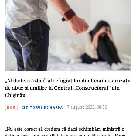
Email
+ Emailul meu
Telefon
+ Telefon personal
Am citit și sunt de
acord cu
politica de
confidențialitate
.
TRIMITE ȘTIREA
„Al doilea război” al refugiaților din Ucraina: acuzații
de abuz și umilire la Centrul „Constructorul” din
Chișinău
7 august 2026, 08:06
NOU
CITITORUL DE GARDĂ
„Nu este corect să credem că dacă schimbăm miniștrii o
dată la șase luni, rezultatele vor fi bune. Nu vor fi”. Maia