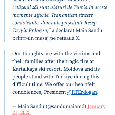
cetățenii săi sunt alături de Turcia în aceste
momente dificile. Transmitem sincere
condoleanțe, domnule președinte Recep
Tayyip Erdoğan,
” a declarat Maia Sandu
printr-un mesaj pe rețeaua X.
Our thoughts are with the victims and
their families after the tragic fire at
Kartalkaya ski resort.
Moldova and its
people stand with Türkiye during this
difficult time. We offer our heartfelt
condolences, President
@RTErdogan
.
— Maia Sandu (@sandumaiamd)
January
21, 2025