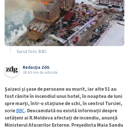
Sursă foto: BBC
Redacția ZdG
38.65 mii de articole
Şaizeci şi şase de persoane au murit, iar alte 51 au
fost rănite în incendiul unui hotel, în noaptea de luni
spre marţi, într-o staţiune de schi, în centrul Turciei,
scrie
BBC
. Deocamdată nu există informații despre
cetățeni ai R.Moldova afectați de incendiu, anunță
Ministerul Afacerilor Externe. Președinta Maia Sandu