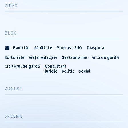
VIDEO
BLOG
Banii tăi
Sănătate
Podcast ZdG
Diaspora
Editoriale
Viața redacției
Gastronomie
Arta de gardă
Cititorul de gardă
Consultant
juridic
politic
social
ZDGUST
SPECIAL