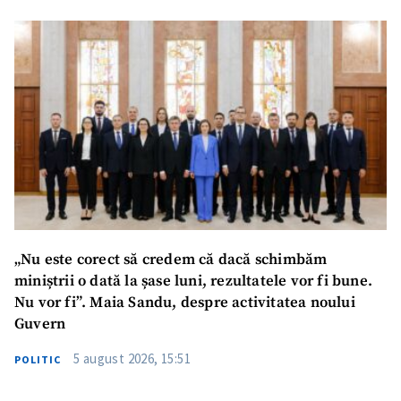
Nume
+ Numele meu
Email
+ Emailul meu
Telefon
+ Telefon personal
Am citit și sunt de
acord cu
politica de
confidențialitate
.
TRIMITE ȘTIREA
„Nu este corect să credem că dacă schimbăm
miniștrii o dată la șase luni, rezultatele vor fi bune.
Nu vor fi”. Maia Sandu, despre activitatea noului
Guvern
5 august 2026, 15:51
POLITIC