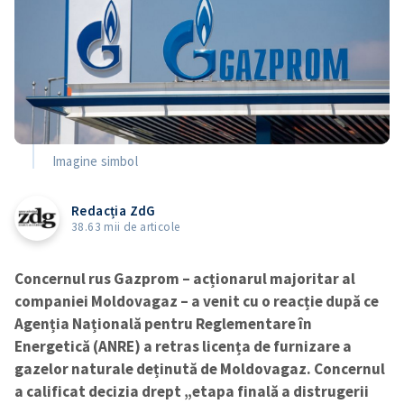
Imagine simbol
Redacția ZdG
38.63 mii de articole
Concernul rus Gazprom – acționarul majoritar al
companiei Moldovagaz – a venit cu o reacție după ce
Agenția Națională pentru Reglementare în
Energetică (ANRE) a retras licența de furnizare a
gazelor naturale deținută de Moldovagaz. Concernul
a calificat decizia drept „etapa finală a distrugerii