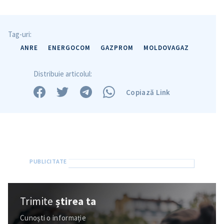
Trimite o informație
Despre ZdG
in English
на русском
Tag-uri:
ANRE
ENERGOCOM
GAZPROM
MOLDOVAGAZ
Distribuie articolul:
Copiază Link
Trimite
știrea ta
Cunoști o informație