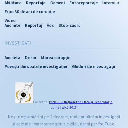
Abilitare
Reportaje
Oameni
Fotoreportaje
Interviuri
Expo 30 de ani de corupție
Video
Anchete
Reportaj
Vox
Stop-cadru
INVESTIGATII
Ancheta
Dosar
Marea corupție
Povești din spatele investigației
Ghiduri de investigații
Laureat al
Premiului Naţional de Etică și Deontologie
Jurnalistică 2017
Ne puteți urmări și pe Telegram, unde publicăm investigații
și cele mai importante știri ale zilei, dar și pe: YouTube,