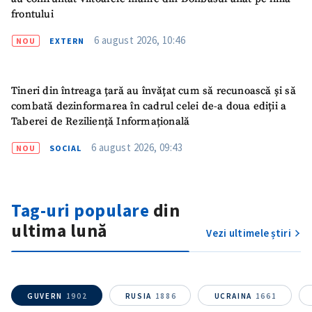
frontului
6 august 2026, 10:46
NOU
EXTERN
ȘTIREA MEA
Titlu știre
+ Adaugă titlu
Tineri din întreaga țară au învățat cum să recunoască și să
combată dezinformarea în cadrul celei de-a doua ediții a
Fotografie
+ Încarcă imagine
Taberei de Reziliență Informațională
6 august 2026, 09:43
NOU
SOCIAL
Link media
+ Link media
Tag-uri populare
din
Mesajul știrei
+ Mesajul știrei
ultima lună
Vezi ultimele știri
CONTACT SURSĂ
Sursă anonimă
GUVERN
1902
RUSIA
1886
UCRAINA
1661