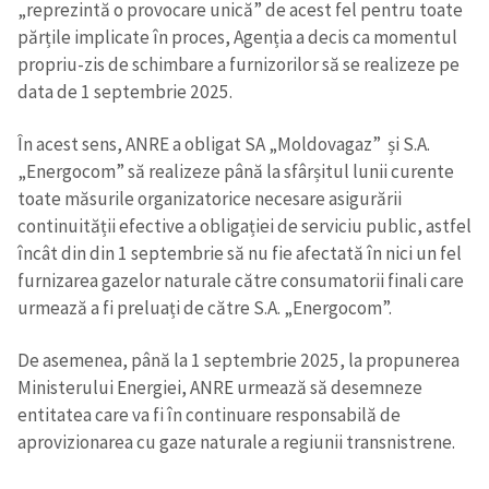
„reprezintă o provocare unică” de acest fel pentru toate
părțile implicate în proces, Agenția a decis ca momentul
propriu-zis de schimbare a furnizorilor să se realizeze pe
data de 1 septembrie 2025.
În acest sens, ANRE a obligat SA „Moldovagaz” și S.A.
„Energocom” să realizeze până la sfârșitul lunii curente
toate măsurile organizatorice necesare asigurării
continuității efective a obligației de serviciu public, astfel
încât din din 1 septembrie să nu fie afectată în nici un fel
furnizarea gazelor naturale către consumatorii finali care
urmează a fi preluați de către S.A. „Energocom”.
De asemenea, până la 1 septembrie 2025, la propunerea
Ministerului Energiei, ANRE urmează să desemneze
entitatea care va fi în continuare responsabilă de
aprovizionarea cu gaze naturale a regiunii transnistrene.