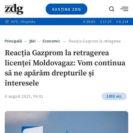
SUSȚINE ZDG
+4
Caută
31
°C
, Chișinău
€
20.05
$
17.37
₽
0.214
Ştiri
+12
+11
Investigatii
Banii tăi
+1
+4
Principală
—
Ştiri
—
Economic
— Reacția Gazprom la retragerea
Video
licenței…
Reacția Gazprom la retragerea
Special
licenței Moldovagaz: Vom continua
Blog
+1
ZdGust
să ne apărăm drepturile și
înteresele
8 august 2025, 06:01
1053 viz.