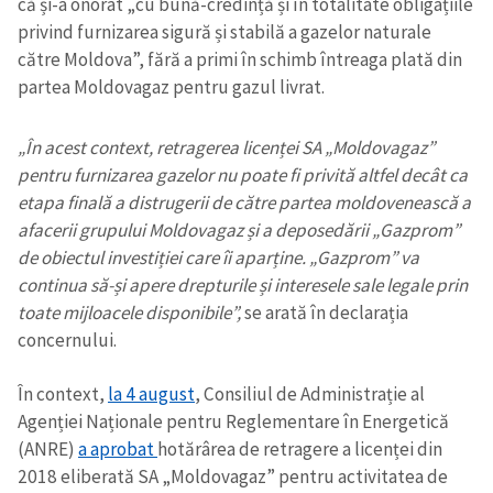
că și-a onorat „cu bună-credință și în totalitate obligațiile
privind furnizarea sigură și stabilă a gazelor naturale
către Moldova”, fără a primi în schimb întreaga plată din
partea Moldovagaz pentru gazul livrat.
„În acest context, retragerea licenței SA „Moldovagaz”
pentru furnizarea gazelor nu poate fi privită altfel decât ca
etapa finală a distrugerii de către partea moldovenească a
afacerii grupului Moldovagaz și a deposedării „Gazprom”
de obiectul investiției care îi aparține. „Gazprom” va
continua să-și apere drepturile și interesele sale legale prin
toate mijloacele disponibile”,
se arată în declarația
concernului.
În context,
la 4 august
, Consiliul de Administrație al
Agenției Naționale pentru Reglementare în Energetică
(ANRE)
a aprobat
hotărârea de retragere a licenței din
2018 eliberată SA „Moldovagaz” pentru activitatea de