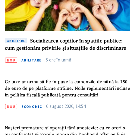
Socializarea copiilor în spațiile publice:
ABILITARE
cum gestionăm privirile și situațiile de discriminare
5 ore în urmă
NOU
ABILITARE
Ce taxe ar urma să fie impuse la comenzile de până la 150
de euro de pe platforme străine. Noile reglementări incluse
în politica fiscală publicată pentru consultări
6 august 2026, 14:54
NOU
ECONOMIC
Nașteri premature și operații fără anestezie: cu ce orori s-
au confruntat viitoarele mame din Donbasul aflat pe linia