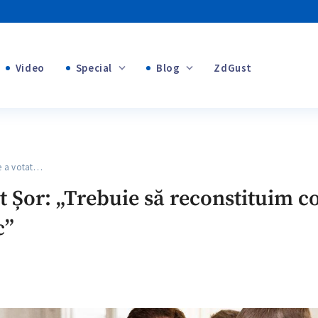
Video
Special
Blog
ZdGust
Banii tăi
+1
+1
 a votat…
+2
t Șor: „Trebuie să reconstituim 
+1
c”