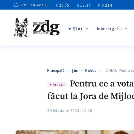
€
20.05
$
17.37
₽
0.214
23
°C
, Chișinău
Ştiri
Investigatii
+1
+2
+7
+3
Principală
—
Ştiri
—
Politic
— VIDEO/ Pentru ce
+5
Pentru ce a vota
VIDEO
făcut la Jora de Mijlo
24 februarie 2019, 10:58