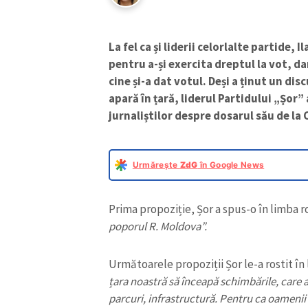
La fel ca și liderii celorlalte partide, 
pentru a-și exercita dreptul la vot, da
cine și-a dat votul. Deși a ținut un di
apară în țară, liderul Partidului „Șor”
jurnaliștilor despre dosarul său de la
Urmărește
ZdG
în Google News
Prima propoziție, Șor a spus-o în limba 
poporul R. Moldova”.
Următoarele propoziții Șor le-a rostit în
țara noastră să înceapă schimbările, care a
parcuri, infrastructură. Pentru ca oamenii s