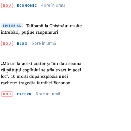
meu
4 ore în urmă
NOU
ECONOMIC
rsonal
Talibanii la Chișinău: multe
EDITORIAL
ord cu
politica de
întrebări, puține răspunsuri
6 ore în urmă
NOU
BLOG
IREA
„Mă uit la acest crater și îmi dau seama
că pătuțul copilului se afla exact în acel
loc”. 10 morți după explozia unei
rachete: tragedia familiei Voronov
6 ore în urmă
NOU
EXTERN