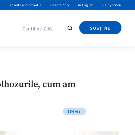
Trimite o informație
Despre ZdG
in English
на русском
SUSȚINE
Caută
Caută
colhozurile, cum am
184 viz.