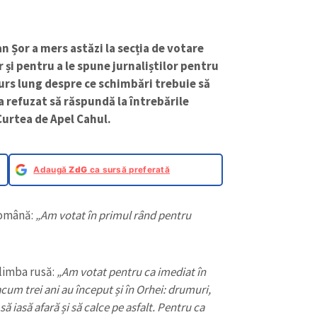
Ilan Șor a mers astăzi la secția de votare
r și pentru a le spune jurnaliștilor pentru
scurs lung despre ce schimbări trebuie să
 a refuzat să răspundă la întrebările
 Curtea de Apel Cahul.
Adaugă
ZdG
ca sursă preferată
română:
„Am votat în primul rând pentru
 limba rusă:
„Am votat pentru ca imediat în
cum trei ani au început și în Orhei: drumuri,
ă iasă afară și să calce pe asfalt. Pentru ca