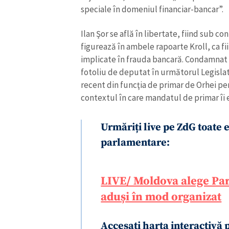
speciale în domeniul financiar-bancar”.
Ilan Şor se află în libertate, fiind sub c
figurează în ambele rapoarte Kroll, ca fi
implicate în frauda bancară. Condamnat în
fotoliu de deputat în următorul Legislat
recent din funcţia de primar de Orhei pen
contextul în care mandatul de primar îi e
Urmăriți live pe ZdG toate 
parlamentare:
LIVE/ Moldova alege Par
aduși în mod organizat
Accesați harta interactivă 