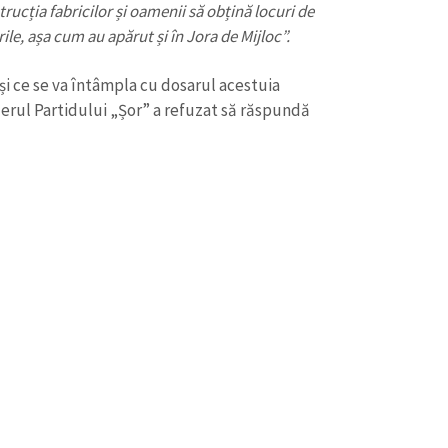
rucția fabricilor și oamenii să obțină locuri de
le, așa cum au apărut și în Jora de Mijloc”.
 și ce se va întâmpla cu dosarul acestuia
erul Partidului „Șor” a refuzat să răspundă
CONTACT SURSĂ
Sursă anonimă
+ Adaugă titlu
Nume
+ Numele 
+ Încarcă imagine