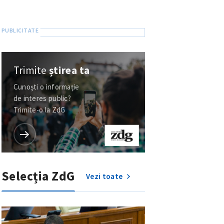
Trimite
știrea ta
Cunoști o informație
de interes public?
Trimite-o la ZdG
Selecția ZdG
Vezi toate