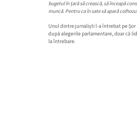
bugetul în țară să crească, să înceapă const
muncă. Pentru ca în sate să apară colhozuri
Unul dintre jurnaliști l-a întrebat pe Șor
după alegerile parlamentare, doar că lid
la întrebare.
ȘTIREA MEA
Titlu știre
Fotografie