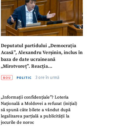
Deputatul partidului „Democrația
Acasă”, Alexandru Verșinin, inclus în
baza de date ucraineană
„Mirotvoreț”. Reacția
parlamentarului
3 ore în urmă
NOU
POLITIC
„Informații confidențiale”? Loteria
Națională a Moldovei a refuzat (inițial)
să spună câte bilete a vândut după
meu
legalizarea parțială a publicității la
jocurile de noroc