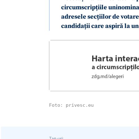
circumscripțiile uninominal
adresele secțiilor de votare 
candidații care aspiră la 
Foto: privesc.eu
Tag-uri: