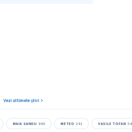
Am citit și sunt de ac
+ Mesajul știrei
confidențialitate
.
TRIMITE ȘT
Vezi ultimele știri
MAIA SANDU
840
METEO
241
VASILE TOFAN
5