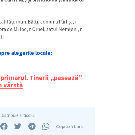
calități: mun. Bălți, comuna Pârlița, r.
ra de Mijloc, r. Orhei, satul Nemțeni, r.
ti.
spre alegerile locale:
CONTACT SURSĂ
Sursă anonimă
e primarul. Tinerii „pasează”
+ Adaugă titlu
n vârstă
Nume
+ Numele 
+ Încarcă imagine
Email
+ Emailul 
+ Link media
Distribuie articolul:
Telefon
+ Telefon pe
Copiază Link