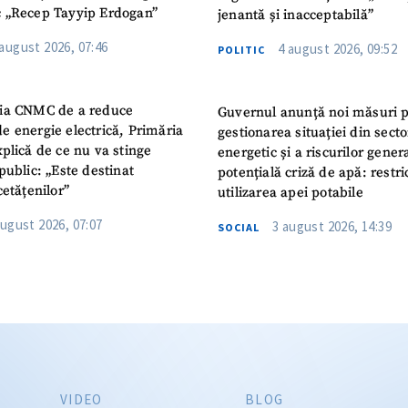
 „Recep Tayyip Erdogan”
jenantă și inacceptabilă”
 august 2026, 07:46
4 august 2026, 09:52
POLITIC
ia CNMC de a reduce
Guvernul anunță noi măsuri 
e energie electrică, Primăria
gestionarea situației din secto
plică de ce nu va stinge
energetic și a riscurilor gener
public: „Este destinat
potențială criză de apă: restric
cetățenilor”
utilizarea apei potabile
august 2026, 07:07
3 august 2026, 14:39
SOCIAL
VIDEO
BLOG