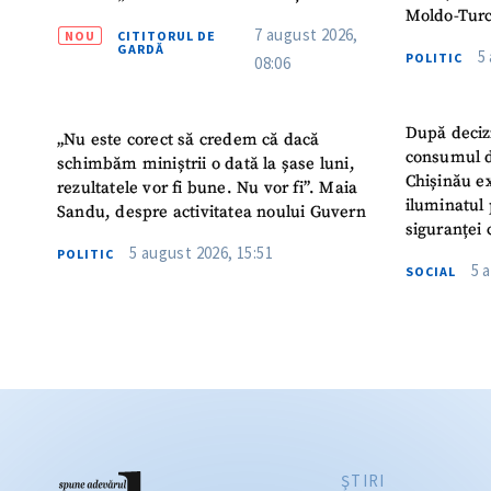
Moldo-Turc
7 august 2026,
NOU
CITITORUL DE
GARDĂ
5
POLITIC
08:06
După deciz
„Nu este corect să credem că dacă
consumul d
schimbăm miniștrii o dată la șase luni,
Chișinău ex
rezultatele vor fi bune. Nu vor fi”. Maia
iluminatul 
Sandu, despre activitatea noului Guvern
siguranței 
5 august 2026, 15:51
POLITIC
5 
SOCIAL
ŞTIRI