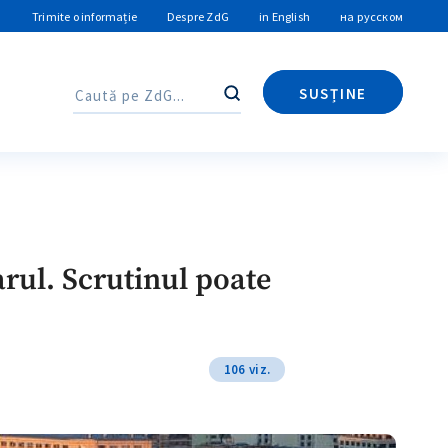
Trimite o informație
Despre ZdG
in English
на русском
SUSȚINE
Caută
Caută
arul. Scrutinul poate
106 viz.