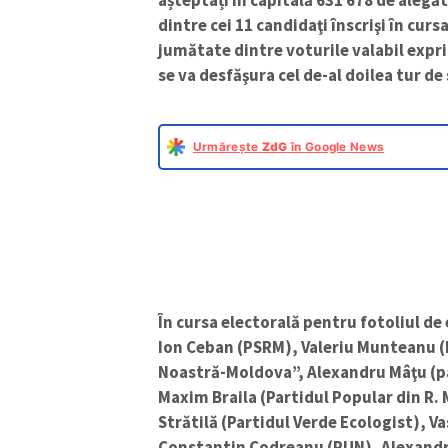
așteptați în capitală 631 678 de alegăto
dintre cei 11 candidaţi înscrişi în cur
jumătate dintre voturile valabil expr
se va desfăşura cel de-al doilea tur de
Urmărește
ZdG
în Google News
Î
n cursa electorală pentru fotoliul de 
Ion Ceban (PSRM), Valeriu Munteanu (
Noastră-Moldova”, Alexandru Mâţu (p
Maxim Braila (Partidul Popular din R.
Strătilă (Partidul Verde Ecologist), V
Constantin Codreanu (PUN), Alexandra