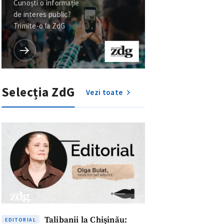
Cunoști o informație
de interes public?
Trimite-o la ZdG
Selecția ZdG
Vezi toate
Talibanii la Chișinău:
EDITORIAL