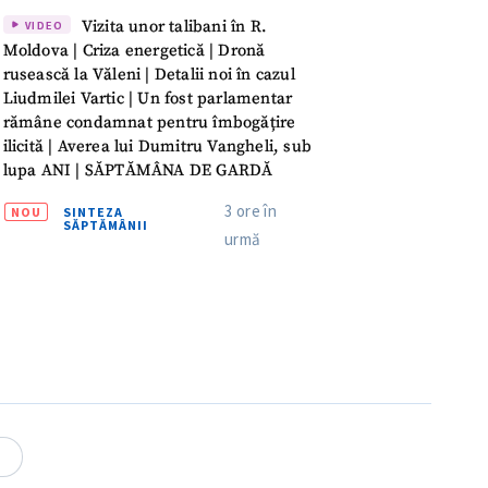
ord cu
politica de
Vizita unor talibani în R.
VIDEO
Moldova | Criza energetică | Dronă
rusească la Văleni | Detalii noi în cazul
IREA
Liudmilei Vartic | Un fost parlamentar
rămâne condamnat pentru îmbogățire
ilicită | Averea lui Dumitru Vangheli, sub
lupa ANI | SĂPTĂMÂNA DE GARDĂ
3 ore în
NOU
SINTEZA
SĂPTĂMÂNII
urmă
4