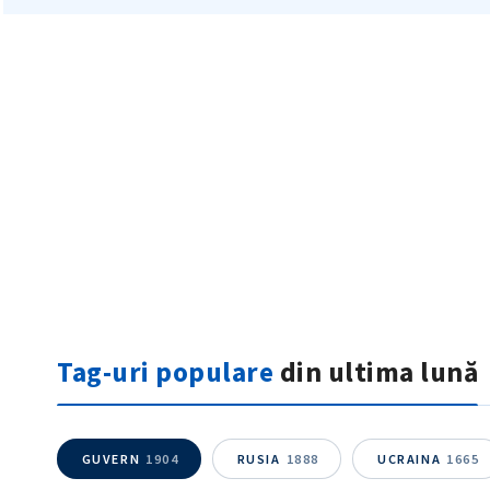
Mesajul știrei
Tag-uri populare
din ultima lună
GUVERN
1904
RUSIA
1888
UCRAINA
1665