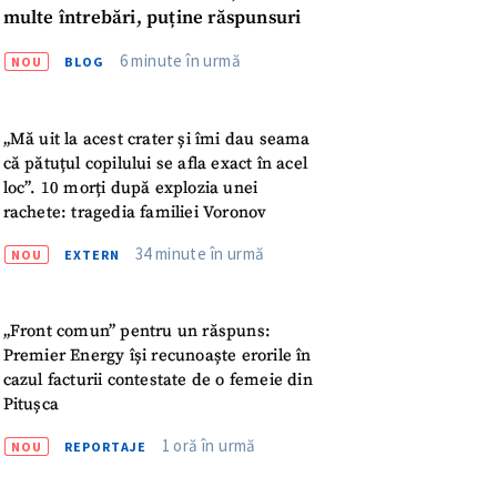
multe întrebări, puține răspunsuri
6 minute în urmă
NOU
BLOG
„Mă uit la acest crater și îmi dau seama
că pătuțul copilului se afla exact în acel
loc”. 10 morți după explozia unei
rachete: tragedia familiei Voronov
34 minute în urmă
NOU
EXTERN
„Front comun” pentru un răspuns:
meu
Premier Energy își recunoaște erorile în
cazul facturii contestate de o femeie din
meu
Pitușca
1 oră în urmă
NOU
REPORTAJE
rsonal