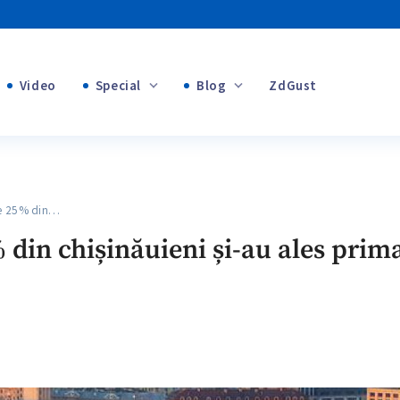
Video
Special
Blog
ZdGust
Banii tăi
+1
+1
+1
e 25% din…
+1
+1
 din chișinăuieni și-au ales prim
+1