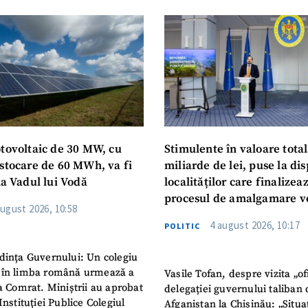
otovoltaic de 30 MW, cu
Stimulente în valoare total
 stocare de 60 MWh, va fi
miliarde de lei, puse la dis
la Vadul lui Vodă
localităților care finalizea
procesul de amalgamare v
august 2026, 10:58
4 august 2026, 10:17
POLITIC
dința Guvernului: Un colegiu
 în limba română urmează a
Vasile Tofan, despre vizita „of
la Comrat. Miniștrii au aprobat
delegației guvernului taliban 
Instituției Publice Colegiul
Afganistan la Chișinău: „Situa