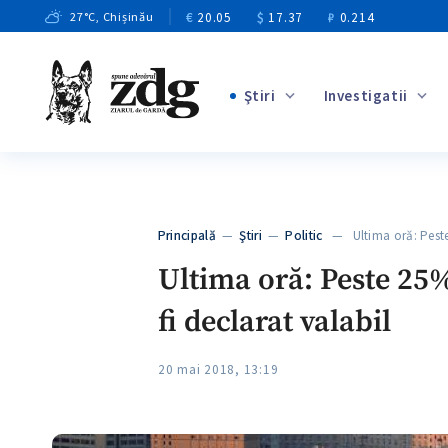
€
20.05
$
17.37
₽
0.214
27
°C
, Chișinău
Ştiri
Investigatii
+2
+2
+7
+2
Principală
—
Ştiri
—
Politic
— Ultima oră: Pest
+7
Ultima oră: Peste 25%
fi declarat valabil
20 mai 2018, 13:19