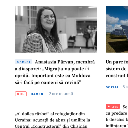
Anastasia Pârvan, membră
Un parc f
OAMENI
a diasporei: „Migrația nu poate fi
sistem de
oprită. Important este ca Moldova
construit 
să-i facă pe oameni să revină”
5 
SOCIAL
2 ore în urmă
NOU
OAMENI
Șe
LIVE
cu predare
„Al doilea război” al refugiaților din
fi deschis 
Ucraina: acuzații de abuz și umilire la
înființarea 
Centrul „Constructorul” din Chișinău