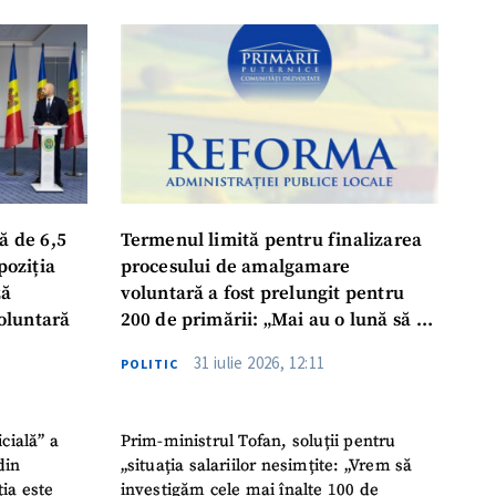
ă de 6,5
Termenul limită pentru finalizarea
poziția
procesului de amalgamare
ză
voluntară a fost prelungit pentru
oluntară
200 de primării: „Mai au o lună să se
așeze la masă, să ia o decizie finală”
31 iulie 2026, 12:11
POLITIC
icială” a
Prim-ministrul Tofan, soluții pentru
din
„situația salariilor nesimțite: „Vrem să
ția este
investigăm cele mai înalte 100 de