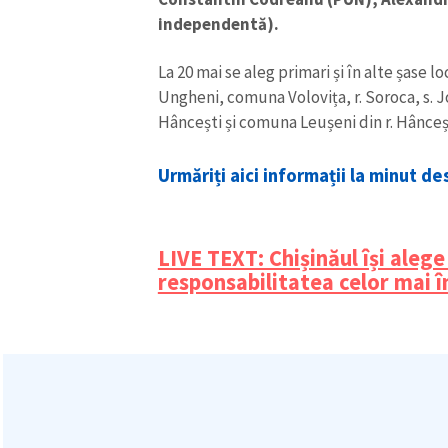
independentă).
La 20 mai se aleg primari și în alte șase lo
Ungheni, comuna Volovița, r. Soroca, s. Jo
Hâncești și comuna Leușeni din r. Hânceș
Urmăriți aici informații la minut de
ȘTIREA MEA
LIVE TEXT: Chișinăul își aleg
Titlu știre
responsabilitatea celor mai î
Fotografie
Link media