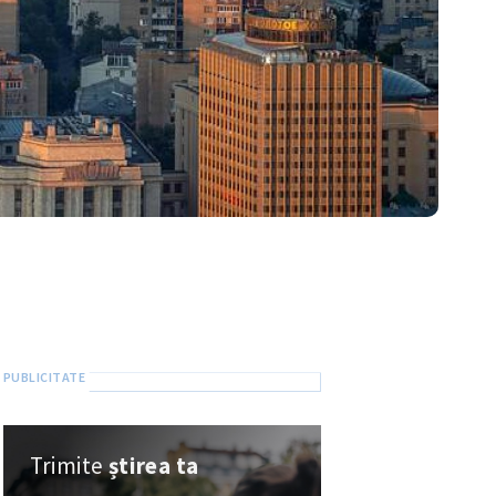
Trimite
știrea ta