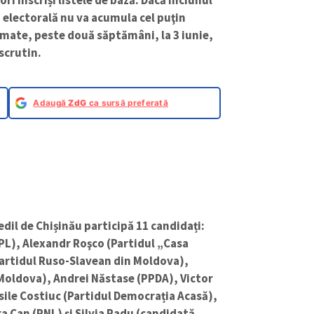
ri înscriși listele de bază. Dacă niciunul
sa electorală nu va acumula cel puţin
imate, peste două săptămâni, la 3 iunie,
 scrutin.
Adaugă
ZdG
ca sursă preferată
edil de Chișinău participă 11 candidați:
PL), Alexandr Roşco (Partidul „Casa
artidul Ruso-Slavean din Moldova),
 Moldova), Andrei Năstase (PPDA), Victor
asile Costiuc (Partidul Democrația Acasă),
 Can (PNL) și Silvia Radu (candidată