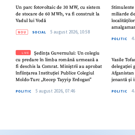
Un parc fotovoltaic de 30 MW, cu sistem
Stimulente 
de stocare de 60 MWh, va fi construit la
miliarde de
Vadul lui Vodă
localitățil
amalgamar
5 august 2026, 10:58
NOU
SOCIAL
4
POLITIC
Ședința Guvernului: Un colegiu
LIVE
cu predare în limba română urmează a
Vasile Tofa
fi deschis la Comrat. Miniștrii au aprobat
delegației 
înființarea Instituției Publice Colegiul
Afganistan 
Moldo-Turc „Recep Tayyip Erdogan”
jenantă și 
5 august 2026, 07:46
4
POLITIC
POLITIC