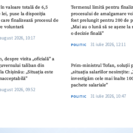
în valoare totală de 6,5
Termenul limită pentru finali
 lei, puse la dispoziția
procesului de amalgamare vo
or care finalizează procesul de
fost prelungit pentru 200 de p
e voluntară
„Mai au o lună să se așeze la 
o decizie finală”
 august 2026, 10:17
31 iulie 2026, 12:11
POLITIC
n, despre vizita „oficială” a
guvernului taliban din
Prim-ministrul Tofan, soluții 
la Chișinău: „Situația este
„situația salariilor nesimțite:
inacceptabilă”
investigăm cele mai înalte 10
pachete salariale”
 august 2026, 09:52
31 iulie 2026, 10:47
POLITIC