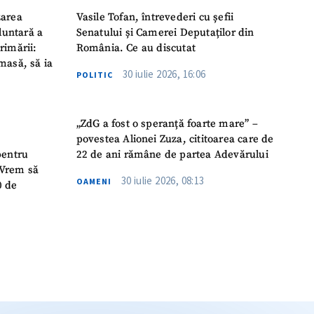
zarea
Vasile Tofan, întrevederi cu șefii
luntară a
Senatului și Camerei Deputaților din
rimării:
România. Ce au discutat
masă, să ia
30 iulie 2026, 16:06
POLITIC
„ZdG a fost o speranță foarte mare” –
povestea Alionei Zuza, cititoarea care de
pentru
22 de ani rămâne de partea Adevărului
 „Vrem să
30 iulie 2026, 08:13
OAMENI
0 de