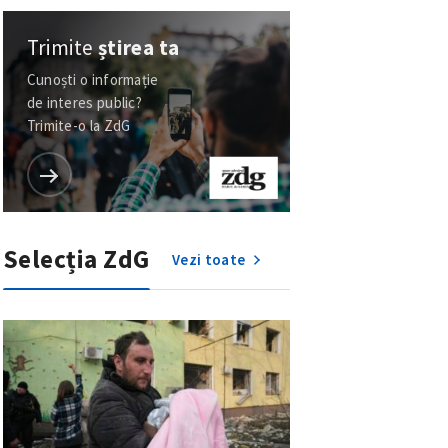
Trimite
știrea ta
Cunoști o informație
de interes public?
Trimite-o la ZdG
Selecția ZdG
Vezi toate