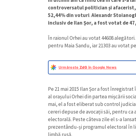
controversatul politician și afacerist,
52,44% din voturi
.
Alexandr Stoianoglo
inclusiv de Ilan Șor, a fost votat de 4
În raionul Orhei au votat 44608 alegători.
pentru Maia Sandu, iar 21303 au votat p
Urmărește
ZdG
în Google News
Pe 21 mai 2015 Ilan Șor a fost înregistrat
al orașului Orhei din partea mișcării soci
mai, el a fost eliberat sub control judici
cereri depuse de avocații săi, pentru ca
electorală. Peste câteva zile el s-a lansa
prezentându-și programul electoral în l
limbă rusă.