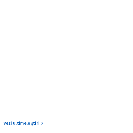
Am citit și sunt de ac
+ Mesajul știrei
confidențialitate
.
TRIMITE ȘT
Vezi ultimele știri