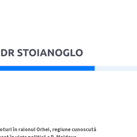
oturi în raionul Orhei, regiune cunoscută
ansat în viața politică a R. Moldova