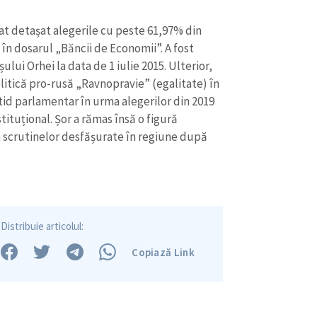
igat detașat alegerile cu peste 61,97% din
 în dosarul „Băncii de Economii”. A fost
șului Orhei la data de 1 iulie 2015. Ulterior,
litică pro-rusă „Ravnopravie” (egalitate) în
tid parlamentar în urma alegerilor din 2019
stituțional. Șor a rămas însă o figură
ea scrutinelor desfășurate în regiune după
CONTACT SURSĂ
Sursă anonimă
+ Adaugă titlu
Nume
+ Numele 
+ Încarcă imagine
Distribuie articolul:
Copiază Link
Email
+ Emailul 
+ Link media
Telefon
+ Telefon pe