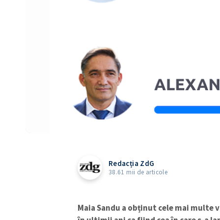
Redacția ZdG
38.61 mii de articole
Maia Sandu a obținut cele mai multe v
în ultimii ani ca fiind cea în care s-a l