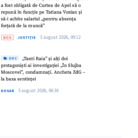
ord cu
politica de
a fost obligată de Curtea de Apel să o
repună în funcție pe Tatiana Vozian și
să-i achite salariul „pentru absența
IREA
forțată de la muncă”
5 august 2026, 09:12
NOU
JUSTIȚIE
„Tanti Raia” și alți doi
DOC
protagoniști ai investigației „În Slujba
Moscovei”, condamnați. Ancheta ZdG –
la baza sentinței
5 august 2026, 06:36
DOSAR