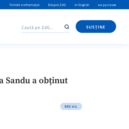
Trimite o informație
Despre ZdG
in English
на русском
SUSȚINE
Caută
Caută
ia Sandu a obținut
642 viz.