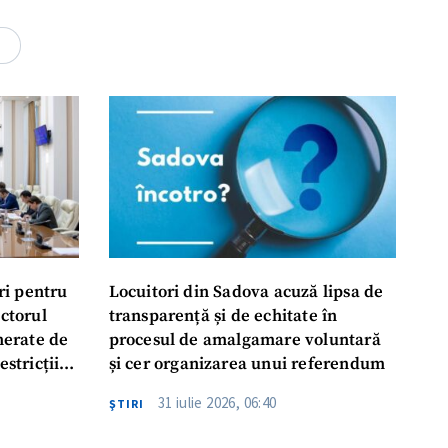
4
ri pentru
Locuitori din Sadova acuză lipsa de
ectorul
transparență și de echitate în
enerate de
procesul de amalgamare voluntară
estricții
și cer organizarea unui referendum
abile
31 iulie 2026, 06:40
ŞTIRI