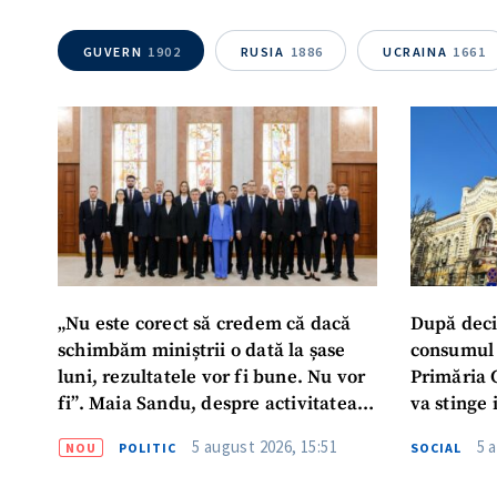
GUVERN
1902
RUSIA
1886
UCRAINA
1661
„Nu este corect să credem că dacă
După deci
schimbăm miniștrii o dată la șase
consumul 
luni, rezultatele vor fi bune. Nu vor
Primăria 
fi”. Maia Sandu, despre activitatea
va stinge 
noului Guvern
destinat s
5 august 2026, 15:51
5 
NOU
POLITIC
SOCIAL