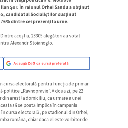
 Ilan Șor. În raionul Orhei Sandu a obținut
, candidatul Socialiștilor susținut
7,76% dintre cei prezenți la urne
.
 Dintre aceștia, 23305 alegători au votat
entru Alexandr Stoianoglo.
Adaugă
ZdG
ca sursă preferată
 în cursa electorală pentru funcția de primar
al-politice „Ravnopravie”. A doua zi, pe 22
ar din arest la domiciliu, ca urmare a unei
 acesta să se poată implica în campania
t în cursa electorală, pe stadionul din Orhei,
imba română, chiar dacă el este vorbitor de