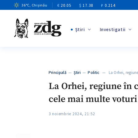
€
20.05
$
17.38
₽
0.214
36
°C
, Chișinău
Ştiri
Investigatii
+6
+4
+10
+4
Principală
—
Ştiri
—
Politic
— La Orhei, regiune
+6
La Orhei, regiune în c
cele mai multe voturi
3 noiembrie 2024, 21:52