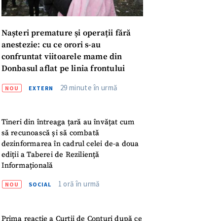
Nașteri premature și operații fără
anestezie: cu ce orori s-au
confruntat viitoarele mame din
Donbasul aflat pe linia frontului
29 minute în urmă
NOU
EXTERN
Tineri din întreaga țară au învățat cum
să recunoască și să combată
dezinformarea în cadrul celei de-a doua
meu
ediții a Taberei de Reziliență
Informațională
meu
1 oră în urmă
NOU
SOCIAL
rsonal
Prima reacție a Curții de Conturi după ce