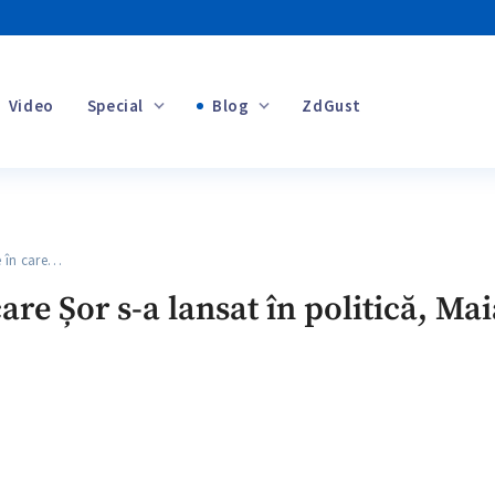
Video
Special
Blog
ZdGust
Banii tăi
 în care…
+1
are Șor s-a lansat în politică, Ma