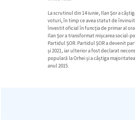
La scrutinul din 14 iunie, Ilan Șor a câșt
voturi, în timp ce avea statut de învinuit
învestit oficial în funcția de primar al ora
Ilan Șor a transformat mișcarea social-po
Partidul ȘOR. Partidul ȘOR a devenit par
și 2021, iar ulterior a fost declarat necon
populară la Orhei și a câștiga majoritat
anul 2015.
ȘTIREA MEA
Titlu știre
Fotografie
Link media