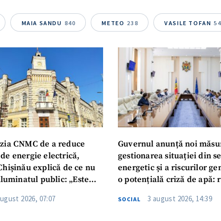
MAIA SANDU
840
METEO
238
VASILE TOFAN
5
zia CNMC de a reduce
Guvernul anunță noi măsu
de energie electrică,
gestionarea situației din s
Chișinău explică de ce nu
energetic și a riscurilor g
iluminatul public: „Este
o potențială criză de apă: r
iguranței cetățenilor”
privind utilizarea apei pot
august 2026, 07:07
3 august 2026, 14:39
SOCIAL