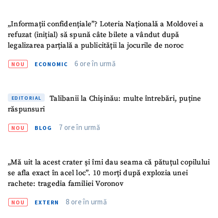
„Informații confidențiale”? Loteria Națională a Moldovei a
refuzat (inițial) să spună câte bilete a vândut după
legalizarea parțială a publicității la jocurile de noroc
6 ore în urmă
NOU
ECONOMIC
Talibanii la Chișinău: multe întrebări, puține
EDITORIAL
răspunsuri
7 ore în urmă
NOU
BLOG
„Mă uit la acest crater și îmi dau seama că pătuțul copilului
ȘTIREA MEA
se afla exact în acel loc”. 10 morți după explozia unei
rachete: tragedia familiei Voronov
Titlu știre
+ Adaugă titlu
8 ore în urmă
NOU
EXTERN
Fotografie
+ Încarcă imagine