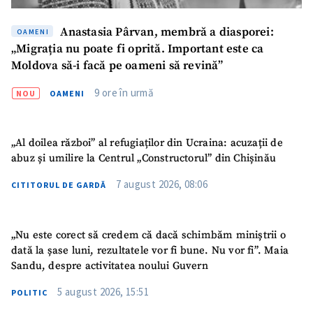
Am citit și sunt de
acord cu
politica de
Anastasia Pârvan, membră a diasporei:
confidențialitate
.
OAMENI
„Migrația nu poate fi oprită. Important este ca
TRIMITE ȘTIREA
Moldova să-i facă pe oameni să revină”
9 ore în urmă
NOU
OAMENI
„Al doilea război” al refugiaților din Ucraina: acuzații de
abuz și umilire la Centrul „Constructorul” din Chișinău
7 august 2026, 08:06
CITITORUL DE GARDĂ
„Nu este corect să credem că dacă schimbăm miniștrii o
dată la șase luni, rezultatele vor fi bune. Nu vor fi”. Maia
Sandu, despre activitatea noului Guvern
5 august 2026, 15:51
POLITIC