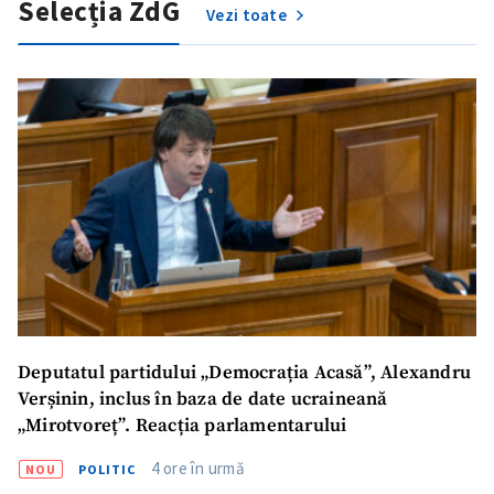
Selecția ZdG
Vezi toate
Deputatul partidului „Democrația Acasă”, Alexandru
Verșinin, inclus în baza de date ucraineană
„Mirotvoreț”. Reacția parlamentarului
4 ore în urmă
NOU
POLITIC