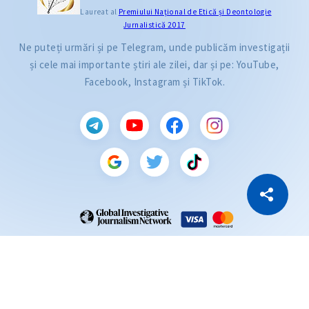
Laureat al
Premiului Naţional de Etică și Deontologie
Jurnalistică 2017
Ne puteți urmări și pe Telegram, unde publicăm investigații
și cele mai importante știri ale zilei, dar și pe: YouTube,
Facebook, Instagram și TikTok.
CITEȘTE
Citește articolul
Copiază Link
ZdG este membru al rețelei globale a jurnaliștilor de investigație (GIJN).
2004—2026 © Ziarul de Gardă.
Toate drepturile rezervate.
Dezvoltat de
SENSMEDIA