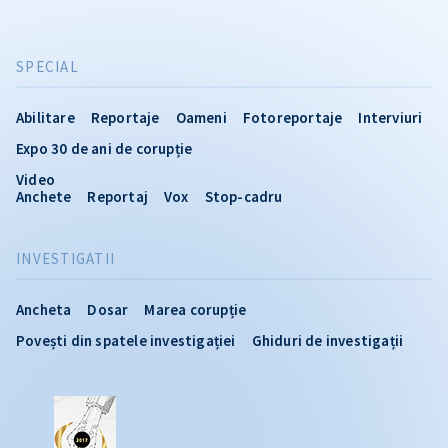
SPECIAL
Abilitare
Reportaje
Oameni
Fotoreportaje
Interviuri
Expo 30 de ani de corupție
Video
Anchete
Reportaj
Vox
Stop-cadru
INVESTIGATII
Ancheta
Dosar
Marea corupție
Povești din spatele investigației
Ghiduri de investigații