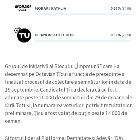
Grupul de inițiativă al Blocului „Împreună” care l-a
desemnat pe Octavian Țîcu la funcția de președinte a
finalizat procesul de colectare a semnăturilor în data de
19 septembrie. Candidatul Țîcu declara că au fost
adunate peste 20 000 de semnături din 29 de raioane ale
țării. Totuși, la numărarea voturilor, potrivit rezultatelor
preliminare, Țîcu a fost votat de puțin peste 14 000 de
oameni.
Și fostul lider al Platformei Demnitate și Adevăr (DA),