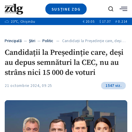
SUSȚINE ZDG
Caută
+2
23
°C
, Chișinău
€
20.05
$
17.37
₽
0.214
Ştiri
+6
+3
Investigatii
Banii tăi
+4
Principală
—
Ştiri
—
Politic
— Candidații la Președinție care, deși…
Video
+1
+1
Candidații la Președinție care, deși
Special
au depus semnături la CEC, nu au
Blog
+2
ZdGust
strâns nici 15 000 de voturi
+1
21 octombrie 2024, 09:25
1547 viz.