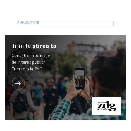
Trimite
știrea ta
Cunoști o informație
de interes public?
Trimite-o la ZdG