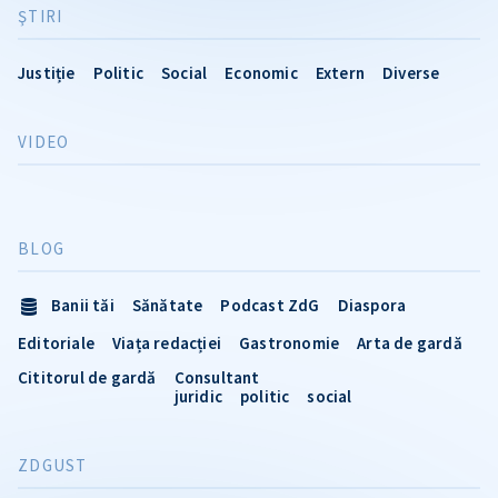
ŞTIRI
Justiție
Politic
Social
Economic
Extern
Diverse
VIDEO
BLOG
Banii tăi
Sănătate
Podcast ZdG
Diaspora
Editoriale
Viața redacției
Gastronomie
Arta de gardă
Cititorul de gardă
Consultant
juridic
politic
social
ZDGUST