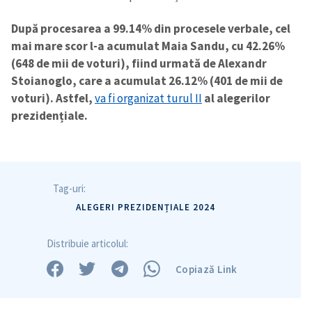
După procesarea a 99.14% din procesele verbale, cel
mai mare scor l-a acumulat Maia Sandu, cu 42.26%
(648 de mii de voturi), fiind urmată de Alexandr
Stoianoglo, care a acumulat 26.12% (401 de mii de
voturi). Astfel,
va fi organizat turul II
al alegerilor
prezidențiale.
Tag-uri:
ALEGERI PREZIDENȚIALE 2024
Distribuie articolul:
Copiază Link
Trimite o informație
Despre ZdG
in English
на русском