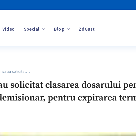
Video
Special
Blog
ZdGust
Banii tăi
ici au solicitat…
au solicitat clasarea dosarului pe
emisionar, pentru expirarea term