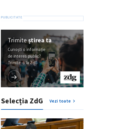
Trimite
știrea ta
Cunoști o informație
de interes public?
Trimite-o la ZdG
Selecția ZdG
Vezi toate