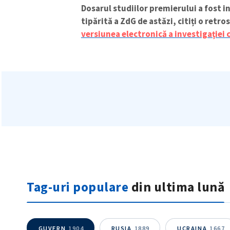
Dosarul studiilor premierului a fost in
tipărită a ZdG de astăzi, citiți o retro
versiunea electronică a investigaţiei 
Tag-uri populare
din ultima lună
GUVERN
1904
RUSIA
1889
UCRAINA
1667