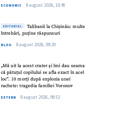
meu
8 august 2026, 10:45
ECONOMIC
rsonal
Talibanii la Chișinău: multe
EDITORIAL
întrebări, puține răspunsuri
ord cu
politica de
8 august 2026, 09:20
BLOG
IREA
„Mă uit la acest crater și îmi dau seama
că pătuțul copilului se afla exact în acel
loc”. 10 morți după explozia unei
rachete: tragedia familiei Voronov
8 august 2026, 08:52
EXTERN