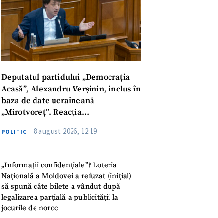
Deputatul partidului „Democrația
Acasă”, Alexandru Verșinin, inclus în
baza de date ucraineană
„Mirotvoreț”. Reacția
parlamentarului
8 august 2026, 12:19
POLITIC
„Informații confidențiale”? Loteria
Națională a Moldovei a refuzat (inițial)
să spună câte bilete a vândut după
meu
legalizarea parțială a publicității la
jocurile de noroc