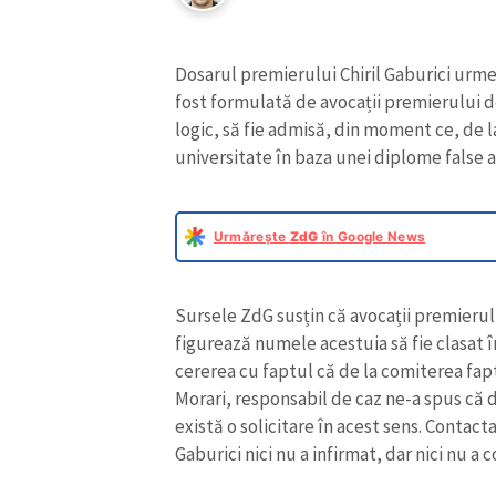
Dosarul premierului Chiril Gaburici urmeaz
fost formulată de avocații premierului d
logic, să fie admisă, din moment ce, de l
universitate în baza unei diplome false a
Urmărește
ZdG
în Google News
Sursele ZdG susțin că avocații premierulu
figurează numele acestuia să fie clasat
cererea cu faptul că de la comiterea fapt
Morari, responsabil de caz ne-a spus că d
există o solicitare în acest sens. Contact
Gaburici nici nu a infirmat, dar nici nu a