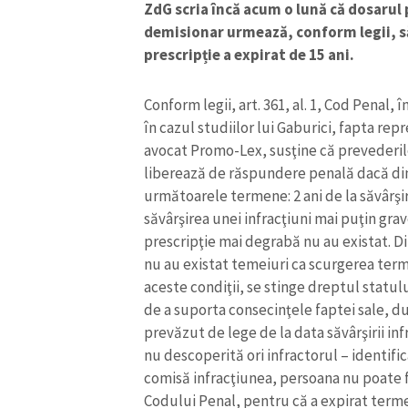
ZdG scria încă acum o lună că dosarul 
demisionar urmează, conform legii, să
prescripție a expirat de 15 ani.
Conform legii, art. 361, al. 1, Cod Penal, 
în cazul studiilor lui Gaburici, fapta rep
avocat Promo-Lex, susţine că prevederile
liberează de răspundere penală dacă din 
următoarele termene: 2 ani de la săvârşir
săvârşirea unei infracţiuni mai puţin gr
prescripţie mai degrabă nu au existat. Di
nu au existat temeiuri ca scurgerea term
aceste condiţii, se stinge dreptul statul
ȘTIREA MEA
de a suporta consecinţele faptei sale, d
Titlu știre
prevăzut de lege de la data săvârşirii inf
nu descoperită ori infractorul – identific
comisă infracţiunea, persoana nu poate f
Fotografie
Codului Penal, pentru că a expirat terme