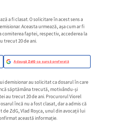
ă a fi clasat. O solicitare în acest sens a
emisionar. Aceasta urmează, așa cum ar fi
a comiterea faptei, respectiv, accederea la
u trecut 20 de ani.
Adaugă
ZdG
ca sursă preferată
i demisionar au solicitat ca dosarul în care
 încă săptămâna trecută, motivându-și
ei au trecut 20 de ani. Procurorul Viorel
osarul încă nu a fost clasat, dar a admis că
at de ZdG, Vlad Roșca, unul din avocații lui
 confirmat această informație.