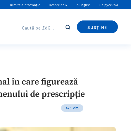
Trimite o informație
Despre ZdG
in English
на русском
SUSȚINE
Caută
Caută
nal în care figurează
enului de prescripție
475 viz.