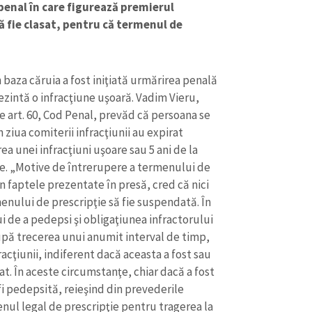
penal în care figurează premierul
 fie clasat, pentru că termenul de
în baza căruia a fost iniţiată urmărirea penală
rezintă o infracţiune uşoară. Vadim Vieru,
 art. 60, Cod Penal, prevăd că persoana se
ziua comiterii infracţiunii au expirat
ea unei infracţiuni uşoare sau 5 ani de la
ave. „Motive de întrerupere a termenului de
n faptele prezentate în presă, cred că nici
enului de prescripţie să fie suspendată. În
ui de a pedepsi şi obligaţiunea infractorului
CONTACT SURSĂ
upă trecerea unui anumit interval de timp,
Sursă anonimă
+ Adaugă titlu
racţiunii, indiferent dacă aceasta a fost sau
at. În aceste circumstanţe, chiar dacă a fost
Nume
+ Numele 
i pedepsită, reieşind din prevederile
+ Încarcă imagine
nul legal de prescripţie pentru tragerea la