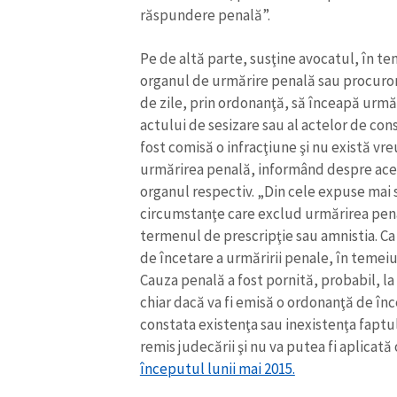
răspundere penală”.
Link media
Pe de altă parte, susţine avocatul, în t
organul de urmărire penală sau procuroru
de zile, prin ordonanţă, să înceapă urmăr
Mesajul știrei
actului de sesizare sau al actelor de con
fost comisă o infracţiune şi nu există v
urmărirea penală, informând despre acea
organul respectiv. „Din cele expuse mai s
circumstanţe care exclud urmărirea penală
termenul de prescripţie sau amnistia. Ca 
de încetare a urmăririi penale, în temeiul 
Cauza penală a fost pornită, probabil, la
chiar dacă va fi emisă o ordonanţă de înc
constata existenţa sau inexistenţa faptulu
remis judecării şi nu va putea fi aplica
începutul lunii mai 2015.