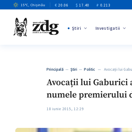
€
20.06
$
17.40
₽
0.213
15
°C
, Chișinău
Ştiri
Investigatii
+1
+6
+2
Principală
—
Ştiri
—
Politic
— Avocații lui Gabur
+2
Avocații lui Gaburici 
numele premierului d
18 iunie 2015, 12:29