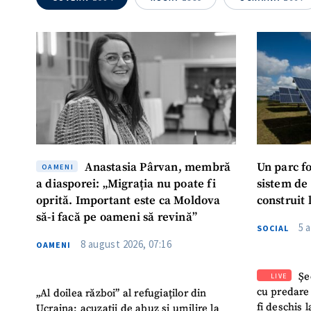
Anastasia Pârvan, membră
Un parc f
OAMENI
a diasporei: „Migrația nu poate fi
sistem de
oprită. Important este ca Moldova
construit 
să-i facă pe oameni să revină”
5 
SOCIAL
8 august 2026, 07:16
OAMENI
Șe
LIVE
cu predare
„Al doilea război” al refugiaților din
fi deschis 
Ucraina: acuzații de abuz și umilire la