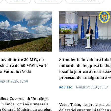
otovoltaic de 30 MW, cu
Stimulente în valoare total
 stocare de 60 MWh, va fi
miliarde de lei, puse la dis
la Vadul lui Vodă
localităților care finalizea
procesul de amalgamare v
august 2026, 10:58
4 august 2026, 10:17
POLITIC
dința Guvernului: Un colegiu
 în limba română urmează a
Vasile Tofan, despre vizita „of
la Comrat. Miniștrii au aprobat
delegației guvernului taliban 