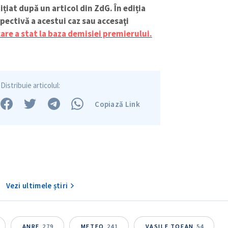
ițiat după un articol din ZdG. În ediția
spectivă a acestui caz sau accesaţi
care a stat la baza demisiei premierului.
Distribuie articolul:
Copiază Link
Vezi ultimele știri
ANRE
279
METEO
241
VASILE TOFAN
54