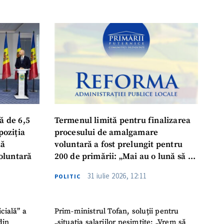
ă de 6,5
Termenul limită pentru finalizarea
poziția
procesului de amalgamare
ză
voluntară a fost prelungit pentru
oluntară
200 de primării: „Mai au o lună să se
așeze la masă, să ia o decizie finală”
31 iulie 2026, 12:11
POLITIC
icială” a
Prim-ministrul Tofan, soluții pentru
din
„situația salariilor nesimțite: „Vrem să