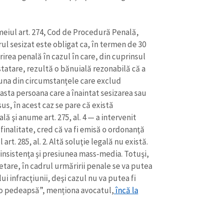
Email
+ Emailul 
+ Link media
Telefon
+ Telefon pe
emeiul art. 274, Cod de Procedură Penală,
l sesizat este obligat ca, în termen de 30
Am citit și sunt de ac
irea penală în cazul în care, din cuprinsul
+ Mesajul știrei
confidențialitate
.
statare, rezultă o bănuială rezonabilă că a
reuna din circumstanţele care exclud
TRIMITE ȘT
sta persoana care a înaintat sesizarea sau
us, în acest caz se pare că există
 şi anume art. 275, al. 4 — a intervenit
finalitate, cred că va fi emisă o ordonanţă
art. 285, al. 2. Altă soluţie legală nu există.
 insistenţa şi presiunea mass-media. Totuşi,
etare, în cadrul urmăririi penale se va putea
i infracţiunii, deşi cazul nu va putea fi
tă o pedeapsă”, menționa avocatul,
încă la