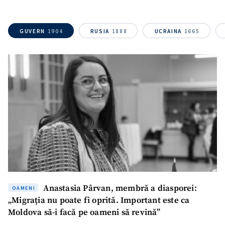
ȘTIREA MEA
GUVERN
1904
RUSIA
1888
UCRAINA
1665
Titlu știre
+ Adaugă titlu
Fotografie
+ Încarcă imagine
Link media
+ Link media
Mesajul știrei
+ Mesajul știrei
Anastasia Pârvan, membră a diasporei:
OAMENI
CONTACT SURSĂ
„Migrația nu poate fi oprită. Important este ca
Sursă anonimă
Moldova să-i facă pe oameni să revină”