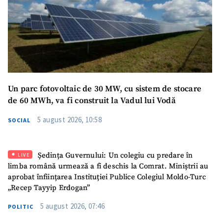
Un parc fotovoltaic de 30 MW, cu sistem de stocare
SUSȚINE
de 60 MWh, va fi construit la Vadul lui Vodă
5 august 2026, 10:58
SOCIAL
Ședința Guvernului: Un colegiu cu predare în
LIVE
limba română urmează a fi deschis la Comrat. Miniștrii au
aprobat înființarea Instituției Publice Colegiul Moldo-Turc
„Recep Tayyip Erdogan”
5 august 2026, 07:46
POLITIC