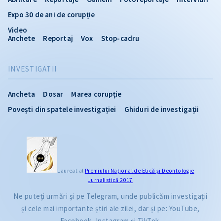
Expo 30 de ani de corupție
Video
Anchete
Reportaj
Vox
Stop-cadru
INVESTIGATII
Ancheta
Dosar
Marea corupție
Povești din spatele investigației
Ghiduri de investigații
Laureat al
Premiului Naţional de Etică și Deontologie
Jurnalistică 2017
Ne puteți urmări și pe Telegram, unde publicăm investigații
și cele mai importante știri ale zilei, dar și pe: YouTube,
Facebook, Instagram și TikTok.