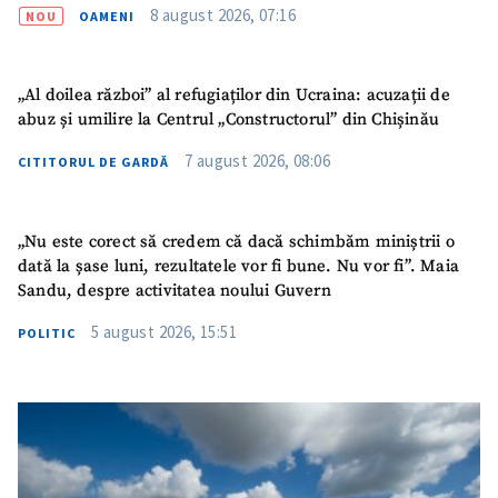
Nume
+ Numele meu
8 august 2026, 07:16
NOU
OAMENI
Email
+ Emailul meu
„Al doilea război” al refugiaților din Ucraina: acuzații de
abuz și umilire la Centrul „Constructorul” din Chișinău
Telefon
+ Telefon personal
7 august 2026, 08:06
CITITORUL DE GARDĂ
Am citit și sunt de
acord cu
politica de
confidențialitate
.
„Nu este corect să credem că dacă schimbăm miniștrii o
dată la șase luni, rezultatele vor fi bune. Nu vor fi”. Maia
TRIMITE ȘTIREA
Sandu, despre activitatea noului Guvern
5 august 2026, 15:51
POLITIC