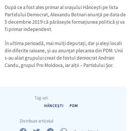
După ce a fost ales primar al orașului Hâncești pe lista
Partidului Democrat, Alexandu Botnari anunță pe data de
5 decembrie 2019 că părăsește formațiunea politică și va
fi primar independent.
În ultima perioadă, mai mulți deputați, dar și aleși locali
din diferite raioane, și-au anunțat plecarea din PDM. Unii
s-au aliat grupului creat de fostul democrat Andrian
Candu, grupul Pro Moldova, iar alții – Partidului Șor.
Tag-uri:
HÂNCEȘTI
PDM
Distribuie articolul:
Trimite o informație
Despre ZdG