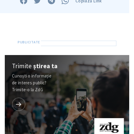
Copiază Link
in English
на русском
Trimite
știrea ta
Cunoști o informație
de interes public?
Trimite-o la ZdG