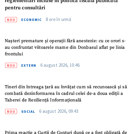
reglementări incluse în politica fiscală publicată
pentru consultări
8 ore în urmă
NOU
ECONOMIC
Nașteri premature și operații fără anestezie: cu ce orori s-
au confruntat viitoarele mame din Donbasul aflat pe linia
frontului
6 august 2026, 10:46
NOU
EXTERN
Tineri din întreaga țară au învățat cum să recunoască și să
combată dezinformarea în cadrul celei de-a doua ediții a
Taberei de Reziliență Informațională
6 august 2026, 09:43
NOU
SOCIAL
Prima reacție a Curții de Conturi după ce a fost obligată de
ȘTIREA MEA