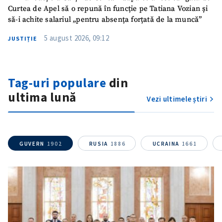
Curtea de Apel să o repună în funcție pe Tatiana Vozian și
Titlu știre
să-i achite salariul „pentru absența forțată de la muncă”
+ Adaugă titlu
5 august 2026, 09:12
JUSTIȚIE
Fotografie
+ Încarcă imagine
Link media
+ Link media
Tag-uri populare
din
ultima lună
Vezi ultimele știri
Mesajul știrei
+ Mesajul știrei
GUVERN
1902
RUSIA
1886
UCRAINA
1661
CONTACT SURSĂ
Sursă anonimă
Nume
+ Numele meu