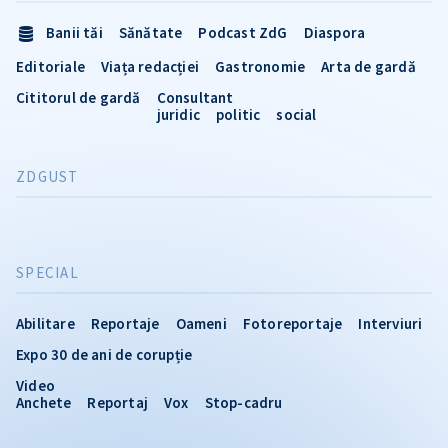
Banii tăi
Sănătate
Podcast ZdG
Diaspora
Editoriale
Viața redacției
Gastronomie
Arta de gardă
Cititorul de gardă
Consultant
juridic
politic
social
ZDGUST
SPECIAL
Abilitare
Reportaje
Oameni
Fotoreportaje
Interviuri
Expo 30 de ani de corupție
Video
Anchete
Reportaj
Vox
Stop-cadru