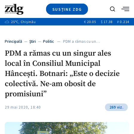
SUSȚINE ZDG
+4
Caută
+1
25
°C
, Chișinău
€
20.05
$
17.38
₽
0.214
Ştiri
+13
+10
Investigatii
Banii tăi
+3
Principală
—
Ştiri
—
Politic
— PDM a rămas cu un…
Video
PDM a rămas cu un singur ales
Special
local în Consiliul Municipal
Blog
+1
ZdGust
Hâncești. Botnari: „Este o decizie
colectivă. Ne-am obosit de
promisiuni”
29 mai 2020, 18:40
269 viz.