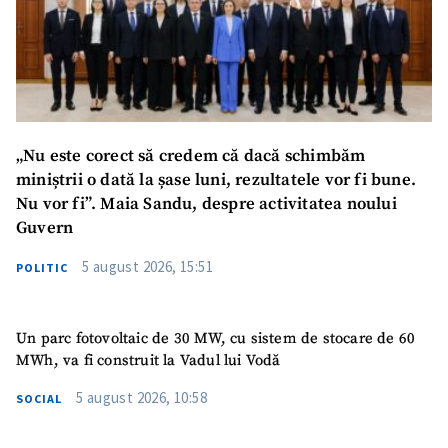
Email
+ Emailul meu
Telefon
+ Telefon personal
Am citit și sunt de
acord cu
politica de
confidențialitate
.
„Nu este corect să credem că dacă schimbăm
miniștrii o dată la șase luni, rezultatele vor fi bune.
TRIMITE ȘTIREA
Nu vor fi”. Maia Sandu, despre activitatea noului
Guvern
5 august 2026, 15:51
POLITIC
Un parc fotovoltaic de 30 MW, cu sistem de stocare de 60
MWh, va fi construit la Vadul lui Vodă
5 august 2026, 10:58
SOCIAL