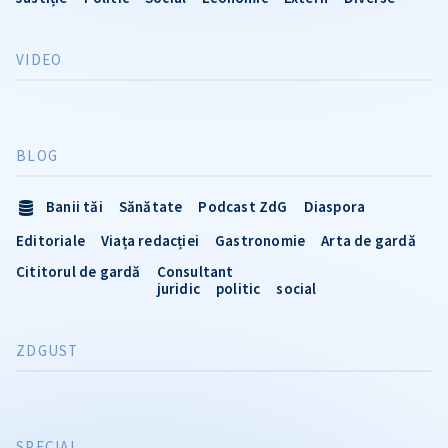
VIDEO
BLOG
Banii tăi
Sănătate
Podcast ZdG
Diaspora
Editoriale
Viața redacției
Gastronomie
Arta de gardă
Cititorul de gardă
Consultant
juridic
politic
social
ZDGUST
SPECIAL