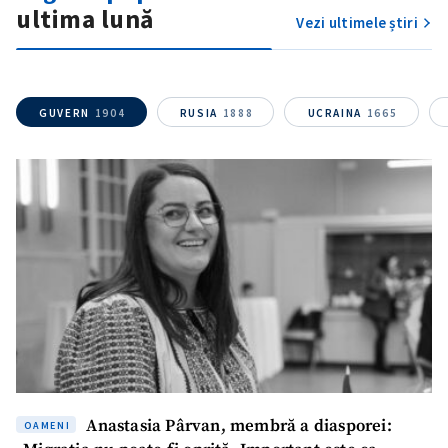
ultima lună
Vezi ultimele știri
GUVERN
1904
RUSIA
1888
UCRAINA
1665
ȘTIREA MEA
Titlu știre
+ Adaugă titlu
Fotografie
+ Încarcă imagine
Anastasia Pârvan, membră a diasporei:
OAMENI