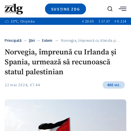
SUSȚINE ZDG
+1
Caută
+2
23
°C
, Chișinău
€
20.05
$
17.37
₽
0.214
Ştiri
+7
+3
Investigatii
Banii tăi
+5
Principală
—
Ştiri
—
Extern
— Norvegia, împreună cu Irlanda și…
Video
+1
+1
Norvegia, împreună cu Irlanda și
Special
Spania, urmează să recunoască
Blog
+2
ZdGust
statul palestinian
+1
22 mai 2024, 07:44
460 viz.