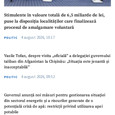
Stimulente în valoare totală de 6,5 miliarde de lei,
puse la dispoziția localităților care finalizează
procesul de amalgamare voluntară
4 august 2026, 10:17
POLITIC
Vasile Tofan, despre vizita „oficială” a delegației guvernului
taliban din Afganistan la Chișinău: „Situația este jenantă și
inacceptabilă”
4 august 2026, 09:52
POLITIC
Guvernul anunță noi măsuri pentru gestionarea situației
din sectorul energetic și a riscurilor generate de o
potențială criză de apă: restricții privind utilizarea apei
potabile