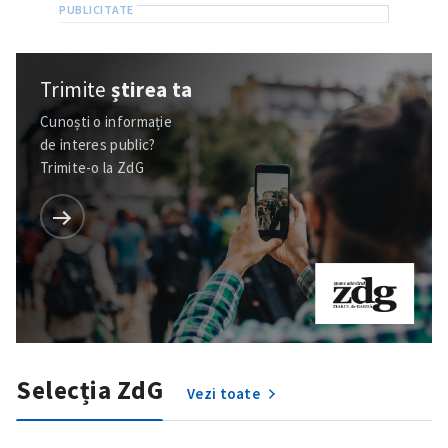
Trimite
știrea ta
Cunoști o informație
de interes public?
Trimite-o la ZdG
Selecția ZdG
Vezi toate