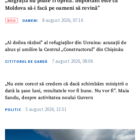
„Migrația nu poate fi oprită. Important este ca
Link media
+ Link media
Moldova să-i facă pe oameni să revină”
8 august 2026, 07:16
NOU
OAMENI
Mesajul știrei
+ Mesajul știrei
„Al doilea război” al refugiaților din Ucraina: acuzații de
abuz și umilire la Centrul „Constructorul” din Chișinău
CONTACT SURSĂ
7 august 2026, 08:06
CITITORUL DE GARDĂ
Sursă anonimă
Nume
+ Numele meu
„Nu este corect să credem că dacă schimbăm miniștrii o
dată la șase luni, rezultatele vor fi bune. Nu vor fi”. Maia
Sandu, despre activitatea noului Guvern
Email
+ Emailul meu
5 august 2026, 15:51
POLITIC
Telefon
+ Telefon personal
Am citit și sunt de
acord cu
politica de