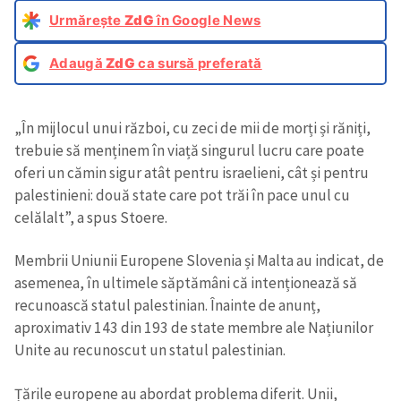
Urmărește
ZdG
în Google News
Adaugă
ZdG
ca sursă preferată
„În mijlocul unui război, cu zeci de mii de morți și răniți,
trebuie să menținem în viață singurul lucru care poate
oferi un cămin sigur atât pentru israelieni, cât și pentru
palestinieni: două state care pot trăi în pace unul cu
celălalt”, a spus Stoere.
Membrii Uniunii Europene Slovenia și Malta au indicat, de
asemenea, în ultimele săptămâni că intenționează să
recunoască statul palestinian. Înainte de anunț,
aproximativ 143 din 193 de state membre ale Națiunilor
Unite au recunoscut un statul palestinian.
Țările europene au abordat problema diferit. Unii,