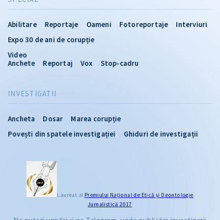
Abilitare
Reportaje
Oameni
Fotoreportaje
Interviuri
Expo 30 de ani de corupție
Video
Anchete
Reportaj
Vox
Stop-cadru
INVESTIGATII
Ancheta
Dosar
Marea corupție
Povești din spatele investigației
Ghiduri de investigații
Laureat al
Premiului Naţional de Etică și Deontologie
Jurnalistică 2017