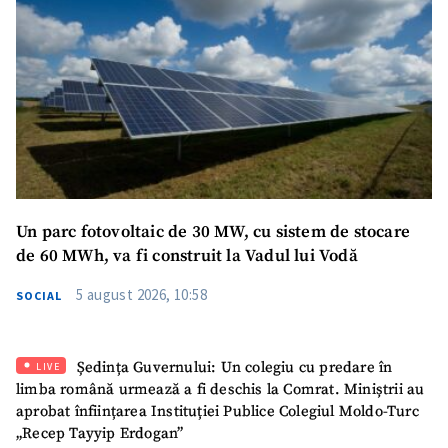
confidențialitate
.
TRIMITE ȘTIREA
Un parc fotovoltaic de 30 MW, cu sistem de stocare
de 60 MWh, va fi construit la Vadul lui Vodă
5 august 2026, 10:58
SOCIAL
Ședința Guvernului: Un colegiu cu predare în
LIVE
limba română urmează a fi deschis la Comrat. Miniștrii au
SUSȚINE
aprobat înființarea Instituției Publice Colegiul Moldo-Turc
„Recep Tayyip Erdogan”