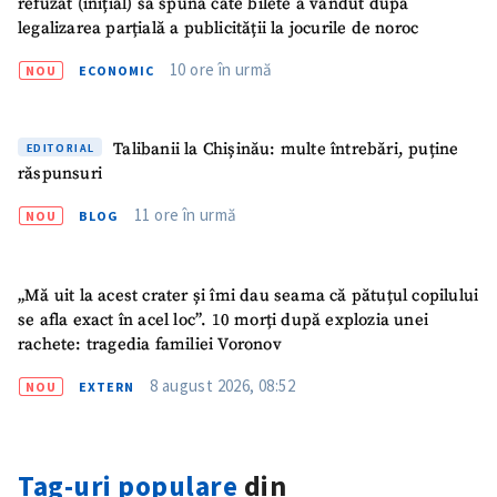
refuzat (inițial) să spună câte bilete a vândut după
legalizarea parțială a publicității la jocurile de noroc
10 ore în urmă
NOU
ECONOMIC
Talibanii la Chișinău: multe întrebări, puține
EDITORIAL
răspunsuri
11 ore în urmă
NOU
BLOG
„Mă uit la acest crater și îmi dau seama că pătuțul copilului
se afla exact în acel loc”. 10 morți după explozia unei
rachete: tragedia familiei Voronov
8 august 2026, 08:52
NOU
EXTERN
Tag-uri populare
din