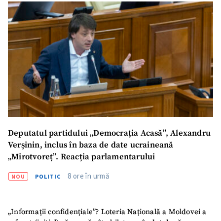
Trimite o informație
Despre ZdG
in English
на русском
Deputatul partidului „Democrația Acasă”, Alexandru
Verșinin, inclus în baza de date ucraineană
„Mirotvoreț”. Reacția parlamentarului
8 ore în urmă
NOU
POLITIC
„Informații confidențiale”? Loteria Națională a Moldovei a