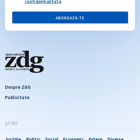
confidențialitate
.
ABONEAZĂ-TE
Despre ZdG
Publicitate
ŞTIRI
Justiție
Politic
Social
Economic
Extern
Diverse