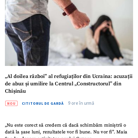
Email
+ Emailul meu
Telefon
+ Telefon personal
Am citit și sunt de
acord cu
politica de
confidențialitate
.
TRIMITE ȘTIREA
„Al doilea război” al refugiaților din Ucraina: acuzații
de abuz și umilire la Centrul „Constructorul” din
Chișinău
9 ore în urmă
NOU
CITITORUL DE GARDĂ
„Nu este corect să credem că dacă schimbăm miniștrii o
dată la șase luni, rezultatele vor fi bune. Nu vor fi”. Maia