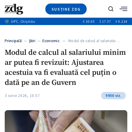
SUSȚINE ZDG
+1
Caută
34
°C
, Chișinău
€
20.05
$
17.37
₽
0.214
Ştiri
+14
+10
Investigatii
Banii tăi
+1
+3
Principală
—
Ştiri
—
Economic
— Modul de calcul al salariului…
Video
Modul de calcul al salariului minim
Special
ar putea fi revizuit: Ajustarea
Blog
ZdGust
acestuia va fi evaluată cel puțin o
dată pe an de Guvern
+1
3 iunie 2026, 10:57
9950 viz.