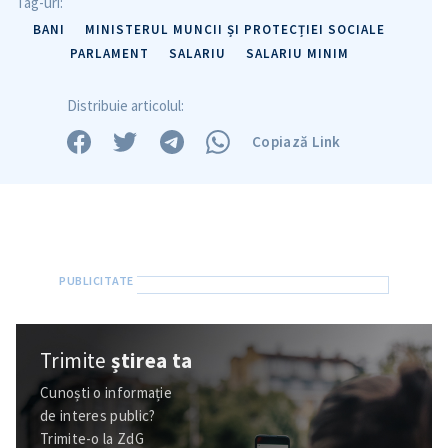
Tag-uri:
Trimite o informație
Despre ZdG
BANI
MINISTERUL MUNCII ȘI PROTECȚIEI SOCIALE
in English
на русском
PARLAMENT
SALARIU
SALARIU MINIM
Distribuie articolul:
Copiază Link
Trimite
știrea ta
Cunoști o informație
de interes public?
Trimite-o la ZdG