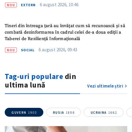
6 august 2026, 10:46
NOU
EXTERN
ȘTIREA MEA
Titlu știre
+ Adaugă titlu
Tineri din întreaga țară au învățat cum să recunoască și să
combată dezinformarea în cadrul celei de-a doua ediții a
Fotografie
+ Încarcă imagine
Taberei de Reziliență Informațională
6 august 2026, 09:43
NOU
SOCIAL
Link media
+ Link media
Tag-uri populare
din
Mesajul știrei
+ Mesajul știrei
ultima lună
Vezi ultimele știri
CONTACT SURSĂ
Sursă anonimă
GUVERN
1903
RUSIA
1886
UCRAINA
1662
Nume
+ Numele meu