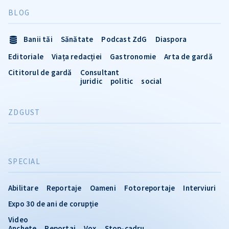
BLOG
Banii tăi
Sănătate
Podcast ZdG
Diaspora
Editoriale
Viața redacției
Gastronomie
Arta de gardă
Cititorul de gardă
Consultant
juridic
politic
social
ZDGUST
SPECIAL
Abilitare
Reportaje
Oameni
Fotoreportaje
Interviuri
Expo 30 de ani de corupție
Video
Anchete
Reportaj
Vox
Stop-cadru