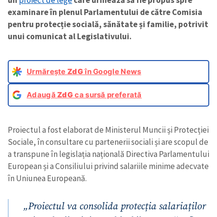
un
proiect de lege
care urmează să fie propus spre
examinare în plenul Parlamentului de către Comisia
pentru protecție socială, sănătate și familie, potrivit
unui comunicat al Legislativului.
Urmărește
ZdG
în Google News
Adaugă
ZdG
ca sursă preferată
Proiectul a fost elaborat de Ministerul Muncii și Protecției
Sociale, în consultare cu partenerii sociali și are scopul de
a transpune în legislația națională Directiva Parlamentului
European și a Consiliului privind salariile minime adecvate
în Uniunea Europeană.
„Proiectul va consolida protecția salariaților