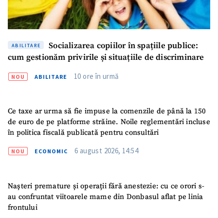
Socializarea copiilor în spațiile publice:
ABILITARE
cum gestionăm privirile și situațiile de discriminare
10 ore în urmă
NOU
ABILITARE
Ce taxe ar urma să fie impuse la comenzile de până la 150
de euro de pe platforme străine. Noile reglementări incluse
în politica fiscală publicată pentru consultări
6 august 2026, 14:54
NOU
ECONOMIC
Nașteri premature și operații fără anestezie: cu ce orori s-
au confruntat viitoarele mame din Donbasul aflat pe linia
frontului