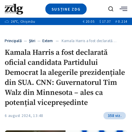
SUSȚINE ZDG
+3
Caută
+1
26
°C
, Chișinău
€
20.05
$
17.37
₽
0.214
Ştiri
+9
+4
Investigatii
Banii tăi
+1
+5
Principală
—
Ştiri
—
Extern
— Kamala Harris a fost declarată…
Video
+1
Kamala Harris a fost declarată
Special
oficial candidata Partidului
Blog
+1
ZdGust
Democrat la alegerile prezidențiale
din SUA. CNN: Guvernatorul Tim
Walz din Minnesota – ales ca
+1
potențial vicepreședinte
6 august 2024, 13:48
358 viz.