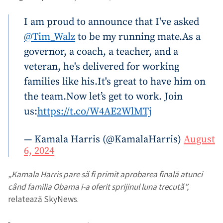
I am proud to announce that I've asked
@Tim_Walz
to be my running mate.
As a
governor, a coach, a teacher, and a
veteran, he's delivered for working
families like his.
It's great to have him on
the team.
Now let’s get to work. Join
us:
https://t.co/W4AE2WlMTj
— Kamala Harris (@KamalaHarris)
August
6, 2024
„Kamala Harris pare să fi primit aprobarea finală atunci
când familia Obama i-a oferit sprijinul luna trecută”,
relatează SkyNews.