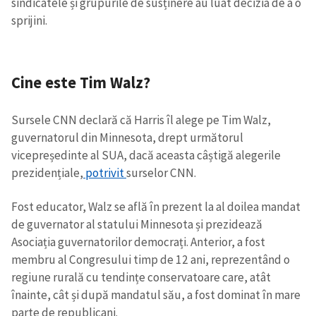
sindicatele și grupurile de susținere au luat decizia de a o
sprijini.
Cine este Tim Walz?
Sursele CNN declară că Harris îl alege pe Tim Walz,
guvernatorul din Minnesota, drept următorul
vicepreședinte al SUA, dacă aceasta câștigă alegerile
prezidențiale,
potrivit
surselor CNN.
Fost educator, Walz se află în prezent la al doilea mandat
de guvernator al statului Minnesota și prezidează
Asociația guvernatorilor democrați. Anterior, a fost
membru al Congresului timp de 12 ani, reprezentând o
regiune rurală cu tendințe conservatoare care, atât
înainte, cât și după mandatul său, a fost dominat în mare
parte de republicani.