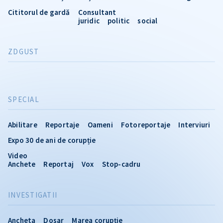
Cititorul de gardă
Consultant
juridic
politic
social
ZDGUST
SPECIAL
Abilitare
Reportaje
Oameni
Fotoreportaje
Interviuri
Expo 30 de ani de corupție
Video
Anchete
Reportaj
Vox
Stop-cadru
INVESTIGATII
Ancheta
Dosar
Marea corupție