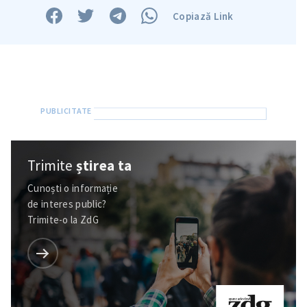
Copiază Link
Trimite
știrea ta
Cunoști o informație
de interes public?
Trimite-o la ZdG