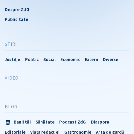
Despre ZdG
Publicitate
ŞTIRI
Justiție
Politic
Social
Economic
Extern
Diverse
VIDEO
BLOG
Banii tăi
Sănătate
Podcast ZdG
Diaspora
Editoriale
Viața redacției
Gastronomie
Arta de gardă