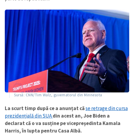
Sursă: CNN/Tim Walz, guvernatorul din Minnesota
La scurt timp după ce a anunțat că
se retrage din cursa
Trimite o informație
Despre ZdG
prezidențială din SUA
din acest an, Joe Biden a
in English
на русском
declarat că o va susține pe vicepreședinta Kamala
Harris, în lupta pentru Casa Albă.