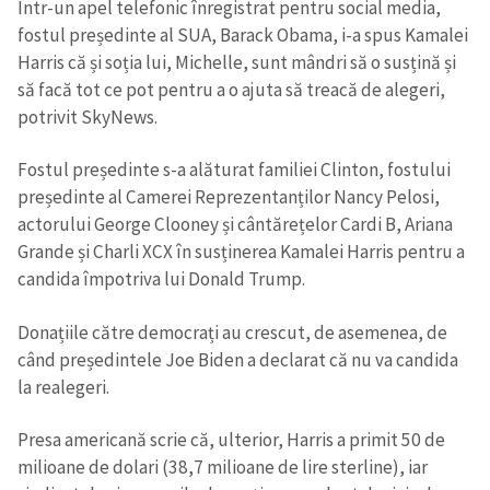
Într-un apel telefonic înregistrat pentru social media,
fostul președinte al SUA, Barack Obama, i-a spus Kamalei
Harris că și soția lui, Michelle, sunt mândri să o susțină și
să facă tot ce pot pentru a o ajuta să treacă de alegeri,
potrivit SkyNews.
Fostul președinte s-a alăturat familiei Clinton, fostului
președinte al Camerei Reprezentanților Nancy Pelosi,
actorului George Clooney și cântărețelor Cardi B, Ariana
Grande și Charli XCX în susținerea Kamalei Harris pentru a
candida împotriva lui Donald Trump.
Donațiile către democrați au crescut, de asemenea, de
când președintele Joe Biden a declarat că nu va candida
la realegeri.
Presa americană scrie că, ulterior, Harris a primit 50 de
milioane de dolari (38,7 milioane de lire sterline), iar