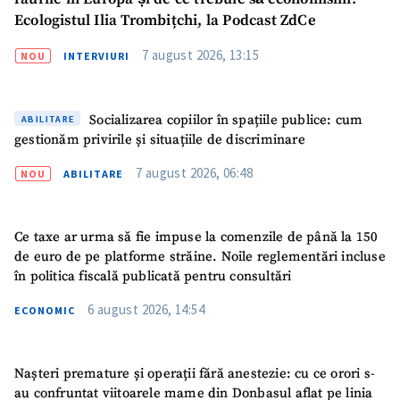
Ecologistul Ilia Trombițchi, la Podcast ZdCe
CONTACT SURSĂ
7 august 2026, 13:15
NOU
INTERVIURI
Sursă anonimă
Socializarea copiilor în spațiile publice: cum
ABILITARE
Nume
+ Numele meu
gestionăm privirile și situațiile de discriminare
7 august 2026, 06:48
Email
+ Emailul meu
NOU
ABILITARE
Telefon
+ Telefon personal
Ce taxe ar urma să fie impuse la comenzile de până la 150
de euro de pe platforme străine. Noile reglementări incluse
Am citit și sunt de
în politica fiscală publicată pentru consultări
acord cu
politica de
confidențialitate
.
6 august 2026, 14:54
ECONOMIC
TRIMITE ȘTIREA
Nașteri premature și operații fără anestezie: cu ce orori s-
au confruntat viitoarele mame din Donbasul aflat pe linia