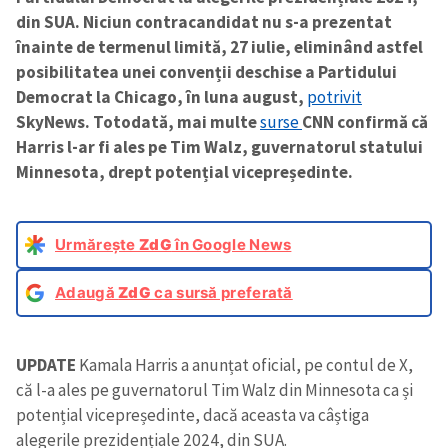
din SUA. Niciun contracandidat nu s-a prezentat
înainte de termenul limită, 27 iulie, eliminând astfel
posibilitatea unei convenții deschise a Partidului
Democrat la Chicago, în luna august,
potrivit
SkyNews. Totodată, mai multe
surse
CNN confirmă că
Harris l-ar fi ales pe Tim Walz, guvernatorul statului
Minnesota, drept potențial vicepreședinte.
Urmărește
ZdG
în Google News
Adaugă
ZdG
ca sursă preferată
UPDATE
Kamala Harris a anunțat oficial, pe contul de X,
că l-a ales pe guvernatorul Tim Walz din Minnesota ca și
potențial vicepreședinte, dacă aceasta va câștiga
alegerile prezidențiale 2024, din SUA.