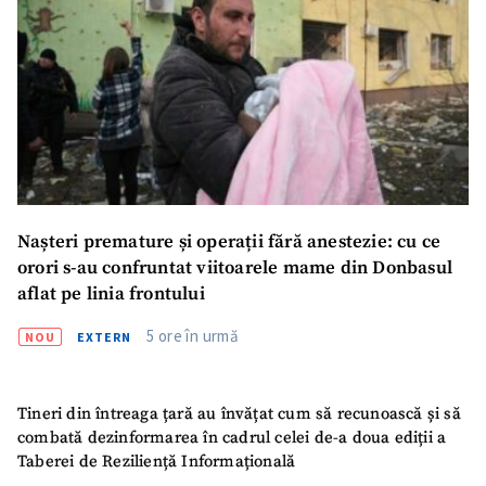
SUSȚINE
Nașteri premature și operații fără anestezie: cu ce
orori s-au confruntat viitoarele mame din Donbasul
aflat pe linia frontului
5 ore în urmă
NOU
EXTERN
Tineri din întreaga țară au învățat cum să recunoască și să
combată dezinformarea în cadrul celei de-a doua ediții a
Taberei de Reziliență Informațională