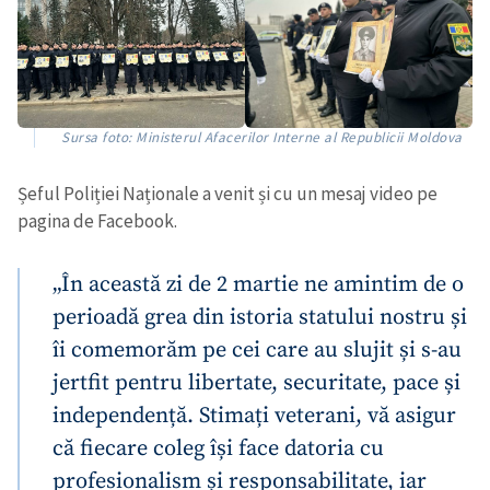
Sursa foto: Ministerul Afacerilor Interne al Republicii Moldova
Șeful Poliției Naționale a venit și cu un mesaj video pe
pagina de Facebook.
„În această zi de 2 martie ne amintim de o
perioadă grea din istoria statului nostru și
îi comemorăm pe cei care au slujit și s-au
jertfit pentru libertate, securitate, pace și
independență. Stimați veterani, vă asigur
Trimite o informație
Despre ZdG
că fiecare coleg își face datoria cu
in English
на русском
profesionalism și responsabilitate, iar