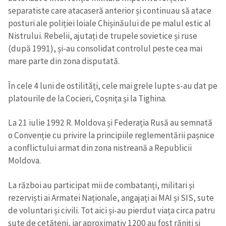
separatiste care atacaseră anterior și continuau să atace
posturi ale poliției loiale Chișinăului de pe malul estic al
Link media
+ Link media
Nistrului. Rebelii, ajutați de trupele sovietice și ruse
(după 1991), și-au consolidat controlul peste cea mai
mare parte din zona disputată.
Mesajul știrei
+ Mesajul știrei
În cele 4 luni de ostilități, cele mai grele lupte s-au dat pe
pla­to­u­rile de la Coci­eri, Coș­nița și la Tighina.
CONTACT SURSĂ
La 21 iulie 1992 R. Moldova și Federația Rusă au semnată
Sursă anonimă
o Convenție cu privire la principiile reglementării pașnice
a conflictului armat din zona nistreană a Republicii
Nume
+ Numele meu
Moldova.
Email
+ Emailul meu
La război au participat mii de combatanți, militari și
rezerviști ai Armatei Naționale, angajați ai MAI și SIS, sute
Telefon
+ Telefon personal
de voluntari și civili. Tot aici și-au pierdut viața circa patru
sute de cetățeni, iar aproximativ 1200 au fost răniți și