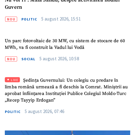
Nu vor fi”. Maia Sandu, despre activitatea noului
Guvern
5 august 2026, 15:51
NOU
POLITIC
Un parc fotovoltaic de 30 MW, cu sistem de stocare de 60
MWh, va fi construit la Vadul lui Vodă
5 august 2026, 10:58
NOU
SOCIAL
Ședința Guvernului: Un colegiu cu predare în
LIVE
limba română urmează a fi deschis la Comrat. Miniștrii au
aprobat înființarea Instituției Publice Colegiul Moldo-Turc
„Recep Tayyip Erdogan”
5 august 2026, 07:46
POLITIC