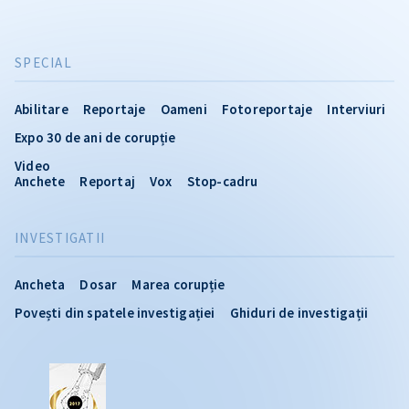
SPECIAL
Abilitare
Reportaje
Oameni
Fotoreportaje
Interviuri
Expo 30 de ani de corupție
Video
Anchete
Reportaj
Vox
Stop-cadru
INVESTIGATII
Ancheta
Dosar
Marea corupție
Povești din spatele investigației
Ghiduri de investigații