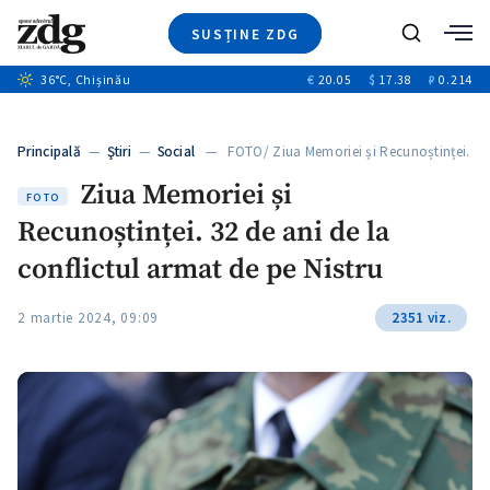
SUSȚINE ZDG
+6
Caută
+3
36
°C
, Chișinău
€
20.05
$
17.38
₽
0.214
Ştiri
+11
+4
Investigatii
Banii tăi
+6
Principală
—
Ştiri
—
Social
— FOTO/ Ziua Memoriei și Recunoștinței.
Video
…
Ziua Memoriei și
Special
FOTO
Recunoștinței. 32 de ani de la
Blog
+1
ZdGust
conflictul armat de pe Nistru
2 martie 2024, 09:09
2351 viz.