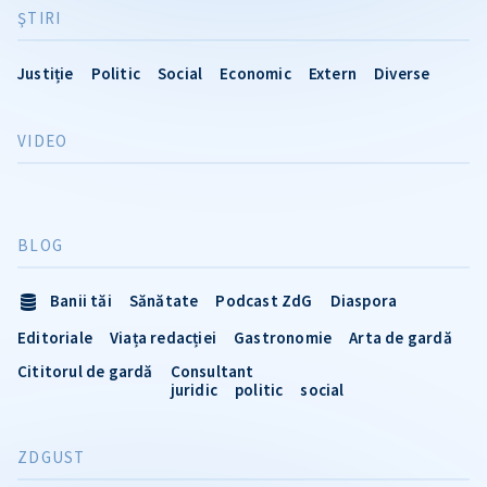
ŞTIRI
Justiție
Politic
Social
Economic
Extern
Diverse
VIDEO
BLOG
Banii tăi
Sănătate
Podcast ZdG
Diaspora
Editoriale
Viața redacției
Gastronomie
Arta de gardă
Cititorul de gardă
Consultant
juridic
politic
social
ZDGUST