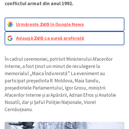
conflictul armat din anul 1992.
Urmărește
ZdG
în Google News
Adaugă
ZdG
ca sursă preferată
În cadrul ceremoniei, potrivit Ministerului Afacerilor
Interne, a fost ținut un minut de reculegere la
memorialul „Maica Îndurerată”. La eveniment au
participat președinta R. Moldova, Maia Sandu,
președintele Parlamentului, Igor Grosu, miniștrii
Afacerilor Interne și ai Apărării, Adrian Efros și Anatolie
Nosatîi, dar și Șeful Poliției Naționale, Viorel
Cernăuțeanu.