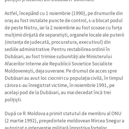
Astfel, începând cu 1 noiembrie (1990), pe drumurile din
oraș au fost instalate puncte de control, s-a blocat podul
de peste Nistru, iar la 2 noiembrie au fost scoase cu forța
mulțimii dirijată de separatiști, organele locale ale puterii
(instanța de judecată, procuratura, executivul) din
sediile administrative. Pentru restabilirea ordinii în
Dubăsari, au fost trimise subunități ale Ministerului
Afacerilor Interne ale Republicii Sovietice Socialiste
Moldovenești, deja suverane. Pe drumul de acces spre
Dubăsari au avut loc ciocniri cu populația civilă, în timpul
cărora s-au înregistrat victime, în noiembrie 1991, pe
același pod de la Dubăsari, au mai decedat încă trei
ȘTIREA MEA
polițiști.
Titlu știre
+ Adaugă titlu
După ce R. Moldova a primit statutul de membru al ONU
(2 martie 1992), președintele moldovean Mircea Snegur a
Fotografie
autorizat o intervenție militară împotriva forțelor
+ Încarcă imagine