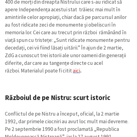
400 de morți din dreapta Nistrului care s-au ridicat să
apere Independența acestui stat trăiesc mai mult în
amintirile celor apropiați, chiar dacă pe parcursul anilor
au fost ridicate zeci de monumente și obeliscuri în
memoria lor. Cei care au trecut prin război rămânând în
viață spun cu tristețe: „Sunt ridicate monumente pentru
decedați, cei vii fiind lăsați uitării.”
În ajun de 2 martie,
ZdG a cunoscut trei istorii ale unor oameni din generații
diferite, dar care au tangențe directe cu acel
război. Materialul poate fi citit
aici
.
Războiul de pe Nistru: scurt istoric
Conflictul de pe Nistru a început, oficial, la 2 martie
1992, dar primele ciocniri au avut loc mult mai devreme.
Pe 2 septembrie 1990 a fost proclamată „Republica
Moldovenească Nistreană”, iar la 27 august 1991