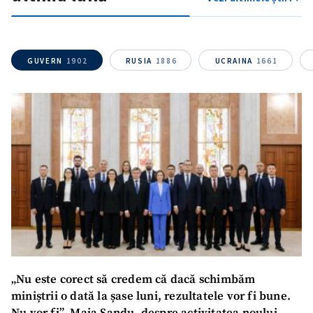
GUVERN
1902
RUSIA
1886
UCRAINA
1661
„Nu este corect să credem că dacă schimbăm
miniștrii o dată la șase luni, rezultatele vor fi bune.