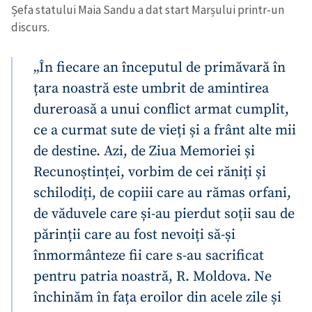
Șefa statului Maia Sandu a dat start Marșului printr-un
discurs.
„În fiecare an începutul de primăvară în
țara noastră este umbrit de amintirea
dureroasă a unui conflict armat cumplit,
ce a curmat sute de vieți și a frânt alte mii
de destine. Azi, de Ziua Memoriei și
Recunoștinței, vorbim de cei răniți și
schilodiți, de copiii care au rămas orfani,
de văduvele care și-au pierdut soții sau de
părinții care au fost nevoiți să-și
înmormânteze fii care s-au sacrificat
pentru patria noastră, R. Moldova. Ne
închinăm în fața eroilor din acele zile și