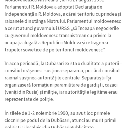
Parlamentul R. Moldova a adoptat Declarația de
Independență a R. Moldova, a cărei teritoriu cuprindea și
raioanele din stânga Nistrului. Parlamentul moldovenesc
a cerut atunci guvernului URSS „să înceapă negocierile
cu guvernul moldovenesc transnistrean cu privire la
ocupația ilegală a Republicii Moldova și retragerea
trupelor sovietice de pe teritoriul moldovenesc”.
În acea perioadă, la Dubăsari exista o dualitate a puterii –
consiliul orășenesc susținea separarea, pe când consiliul
raional susținea autoritățile centrale. Separatiștii își
organizaseră formațiuni paramilitare de gardiști, cazaci
(veniți din Rusia) și miliție, iar autoritățile legitime erau
reprezentate de poliție.
În zilele de 1-2 noiembrie 1990, au avut loc primele
ciocniri pe podul de la Dubăsari, atunci au murit primii
polițiști și localnici din Dubăsari.Publicitate