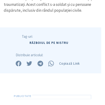
Am citit și sunt de
traumatizați. Acest conflict s-a soldat și cu persoane
acord cu
politica de
dispărute, inclusiv din rândul populației civile.
confidențialitate
.
TRIMITE ȘTIREA
Tag-uri:
RĂZBOIUL DE PE NISTRU
Distribuie articolul:
Copiază Link