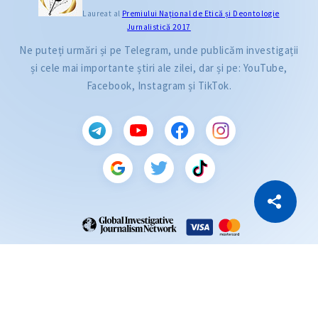
Laureat al
Premiului Naţional de Etică și Deontologie
Jurnalistică 2017
Ne puteți urmări și pe Telegram, unde publicăm investigații
și cele mai importante știri ale zilei, dar și pe: YouTube,
Facebook, Instagram și TikTok.
CITEȘTE
Citește articolul
Copiază Link
ZdG este membru al rețelei globale a jurnaliștilor de investigație (GIJN).
2004—2026 © Ziarul de Gardă.
Toate drepturile rezervate.
Dezvoltat de
SENSMEDIA