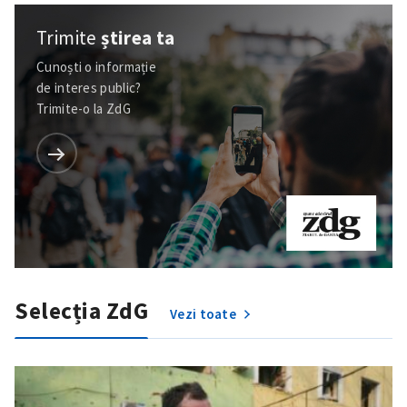
Trimite
știrea ta
Cunoști o informație
de interes public?
Trimite-o la ZdG
Selecția ZdG
Vezi toate