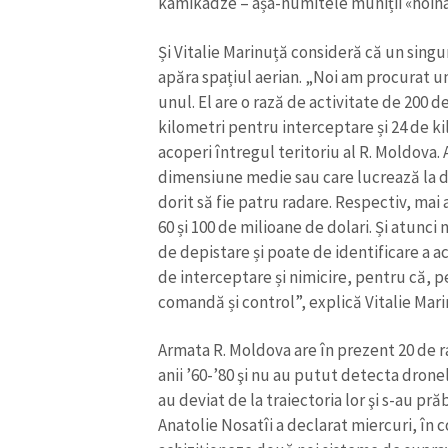
kamikadze – așa-numitele muniții «hoina
Și Vitalie Marinuță consideră că un sing
apăra spațiul aerian. „Noi am procurat u
unul. El are o rază de activitate de 200 
kilometri pentru interceptare și 24 de k
acoperi întregul teritoriu al R. Moldova
dimensiune medie sau care lucrează la dis
dorit să fie patru radare. Respectiv, mai
60 și 100 de milioane de dolari. Și atunc
de depistare și poate de identificare a ac
de interceptare și nimicire, pentru că, pe
comandă și control”, explică Vitalie Mari
Armata R. Moldova are în prezent 20 de ra
anii ’60-’80 şi nu au putut detecta drone
au deviat de la traiectoria lor şi s-au pră
Anatolie Nosatîi a declarat miercuri, în 