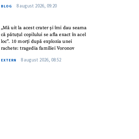
meu
8 august 2026, 09:20
BLOG
rsonal
„Mă uit la acest crater și îmi dau seama
ord cu
politica de
că pătuțul copilului se afla exact în acel
loc”. 10 morți după explozia unei
rachete: tragedia familiei Voronov
IREA
8 august 2026, 08:52
EXTERN