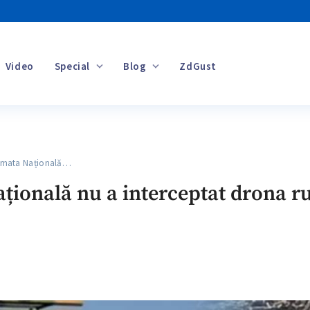
Video
Special
Blog
ZdGust
Banii tăi
mata Națională…
ională nu a interceptat drona ru