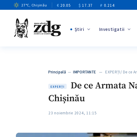
€
20.05
$
17.37
₽
0.214
27
°C
, Chișinău
Ştiri
Investigatii
+7
+2
Principală
—
IMPORTANTE
— EXPERȚI/ De ce Ar
+2
De ce Armata Naț
EXPERȚI
Chișinău
23 noiembrie 2024, 11:15