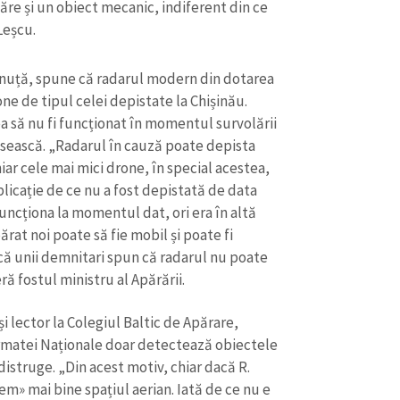
ăre și un obiect mecanic, indiferent din ce
Leșcu.
arinuță, spune că radarul modern din dotarea
e de tipul celei depistate la Chișinău.
 să nu fi funcționat în momentul survolării
usească. „Radarul în cauză poate depista
hiar cele mai mici drone, în special acestea,
licație de ce nu a fost depistată de data
funcționa la momentul dat, ori era în altă
rat noi poate să fie mobil și poate fi
 că unii demnitari spun că radarul nu poate
ă fostul ministru al Apărării.
CONTACT SURSĂ
Sursă anonimă
+ Adaugă titlu
i lector la Colegiul Baltic de Apărare,
Armatei Naționale doar detectează obiectele
Nume
+ Numele 
distruge. „Din acest motiv, chiar dacă R.
+ Încarcă imagine
» mai bine spațiul aerian. Iată de ce nu e