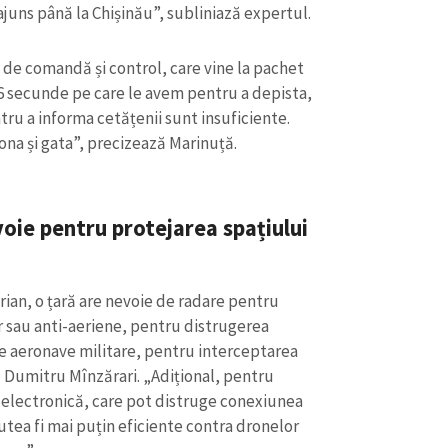
Email
+ Emailul 
ajuns până la Chișinău”, subliniază expertul.
+ Link media
Telefon
+ Telefon pe
 de comandă și control, care vine la pachet
16 secunde pe care le avem pentru a depista,
Am citit și sunt de ac
ntru a informa cetățenii sunt insuficiente.
+ Mesajul știrei
confidențialitate
.
ona și gata”, precizează Marinuță.
TRIMITE ȘT
voie pentru protejarea spațiului
rian, o țară are nevoie de radare pentru
r sau anti-aeriene, pentru distrugerea
de aeronave militare, pentru interceptarea
 Dumitru Mînzărari. „Adițional, pentru
-electronică, care pot distruge conexiunea
utea fi mai puțin eficiente contra dronelor