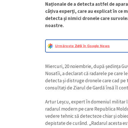
Naționale de a detecta astfel de apara
câțiva experți, care au explicat în ce
detecta și nimici dronele care survolea
noastre.
Urmărește
ZdG
în Google News
Miercuri, 20 noiembrie, după ședința Guv
Nosatîi, a declarat că radarele pe care l
detecta și distruge dronele care cad pe t
consultați de Ziarul de Gardă însă îl cont
Artur Leșcu, expert în domeniul militar
radarul modern pe care Republica Moldov
vedere tehnic să detecteze chiar și obie
depistate de curând. „Radarul acesta es