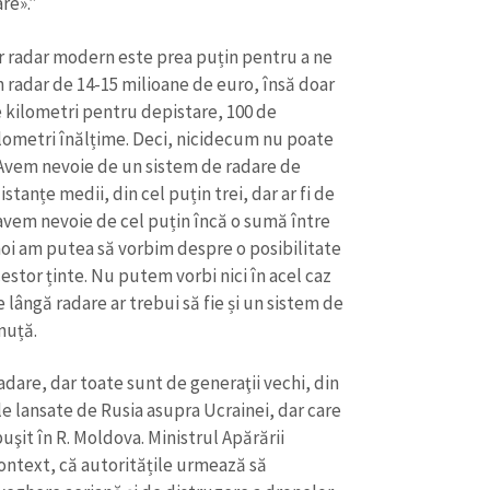
re».”
ur radar modern este prea puțin pentru a ne
n radar de 14-15 milioane de euro, însă doar
de kilometri pentru depistare, 100 de
ilometri înălțime. Deci, nicidecum nu poate
. Avem nevoie de un sistem de radare de
tanțe medii, din cel puțin trei, dar ar fi de
 avem nevoie de cel puțin încă o sumă între
i noi am putea să vorbim despre o posibilitate
estor ținte. Nu putem vorbi nici în acel caz
 lângă radare ar trebui să fie și un sistem de
nuță.
dare, dar toate sunt de generaţii vechi, din
le lansate de Rusia asupra Ucrainei, dar care
buşit în R. Moldova. Ministrul Apărării
context, că autoritățile urmează să