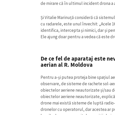
de mirare că în ultimul incident drona a 
Link media
Și Vitalie Marinuță consideră că sistemul
cu radarele, este unul învechit: „Acele 
identifica, intercepta și nimici, dar și pe
Mesajul știrei
Ele ajung doar pentru a vedea că este dr
De ce fel de aparataj este ne
aerian al R. Moldova
Pentru a-și putea proteja bine spațiul ae
observare, de sisteme de rachete sol-ae
obiectelor aeriene neautorizate și/sau 
obiectelor aeriene neautorizate, explică
drone mai există sisteme de luptă radio
dronelor cu operatorul, dar acestea ar p