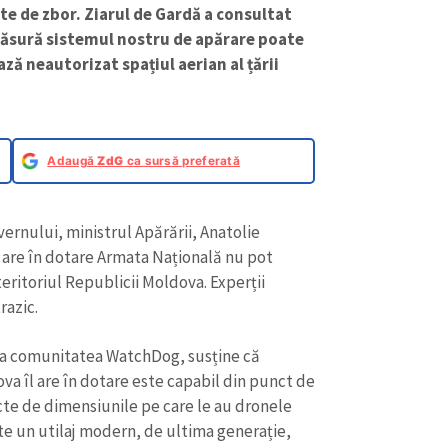
te de zbor. Ziarul de Gardă a consultat
 măsură sistemul nostru de apărare poate
ză neautorizat spațiul aerian al țării
Adaugă
ZdG
ca sursă preferată
ernului, ministrul Apărării, Anatolie
e are în dotare Armata Națională nu pot
eritoriul Republicii Moldova. Experții
razic.
 la comunitatea WatchDog, susține că
a îl are în dotare este capabil din punct de
cte de dimensiunile pe care le au dronele
te un utilaj modern, de ultima generație,