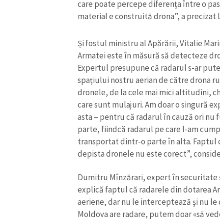
care poate percepe diferența între o pas
material e construită drona”, a precizat 
Și fostul ministru al Apărării, Vitalie M
Armatei este în măsură să detecteze dron
Expertul presupune că radarul s-ar putea
spațiului nostru aerian de către drona r
dronele, de la cele mai mici altitudini, c
care sunt mulajuri. Am doar o singură exp
asta – pentru că radarul în cauză ori nu 
parte, fiindcă radarul pe care l-am cumpă
transportat dintr-o parte în alta. Faptul
depista dronele nu este corect”, consider
ȘTIREA MEA
Titlu știre
Dumitru Mînzărari, expert în securitate ș
explică faptul că radarele din dotarea 
aeriene, dar nu le interceptează și nu le 
Fotografie
Moldova are radare, putem doar «să vedem