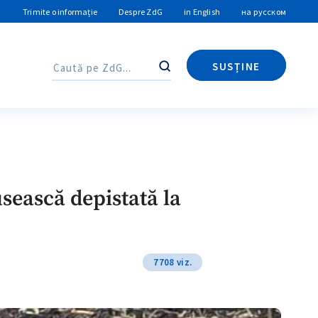
Trimite o informație
Despre ZdG
in English
на русском
SUSȚINE
Caută
Caută
sească depistată la
7708 viz.