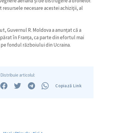
eghere aeriană și de distrugere a dronelor.
 resursele necesare acestei achiziţii, al
cut, Guvernul R. Moldova a anunțat că a
ărat în Franța, ca parte din efortul mai
pe fondul războiului din Ucraina.
Distribuie articolul:
Copiază Link