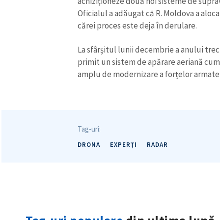
achiziționeze două noi sisteme de suprav
Oficialul a adăugat că R. Moldova a alocat
cărei proces este deja în derulare.
La sfârșitul lunii decembrie a anului tre
primit un sistem de apărare aeriană cump
amplu de modernizare a forțelor armate 
Tag-uri:
DRONA
EXPERȚI
RADAR