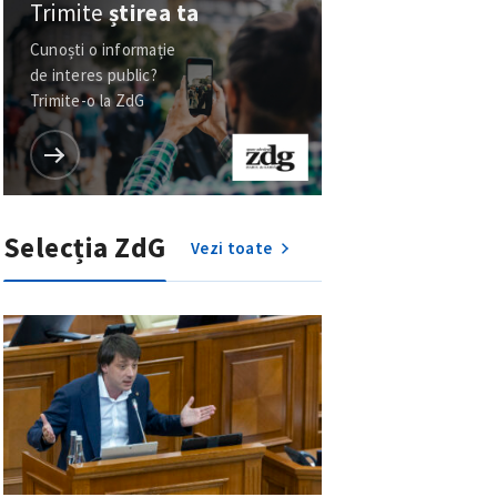
Trimite
știrea ta
Cunoști o informație
de interes public?
Trimite-o la ZdG
Selecția ZdG
Vezi toate