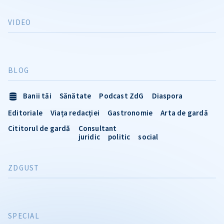
VIDEO
BLOG
Banii tăi
Sănătate
Podcast ZdG
Diaspora
Editoriale
Viața redacției
Gastronomie
Arta de gardă
Cititorul de gardă
Consultant
juridic
politic
social
ZDGUST
SPECIAL