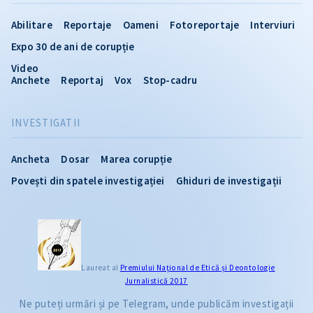
Abilitare
Reportaje
Oameni
Fotoreportaje
Interviuri
Expo 30 de ani de corupție
Video
Anchete
Reportaj
Vox
Stop-cadru
INVESTIGATII
Ancheta
Dosar
Marea corupție
Povești din spatele investigației
Ghiduri de investigații
Laureat al
Premiului Naţional de Etică și Deontologie
Jurnalistică 2017
Ne puteți urmări și pe Telegram, unde publicăm investigații