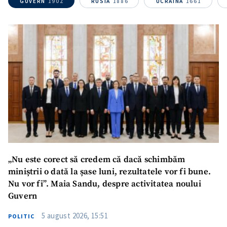
GUVERN
1902
RUSIA
1886
UCRAINA
1661
ȘTIREA MEA
Titlu știre
+ Adaugă titlu
Fotografie
+ Încarcă imagine
Link media
+ Link media
„Nu este corect să credem că dacă schimbăm
Mesajul știrei
+ Mesajul știrei
miniștrii o dată la șase luni, rezultatele vor fi bune.
Nu vor fi”. Maia Sandu, despre activitatea noului
Guvern
CONTACT SURSĂ
5 august 2026, 15:51
POLITIC
Sursă anonimă