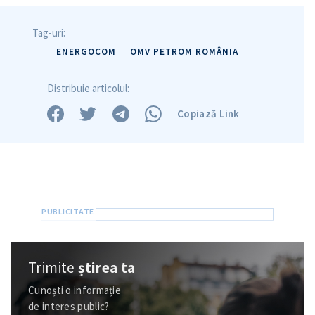
Tag-uri:
ENERGOCOM
OMV PETROM ROMÂNIA
Distribuie articolul:
Copiază Link
Trimite
știrea ta
Cunoști o informație
de interes public?