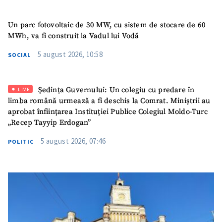
Nume
+ Numele meu
Un parc fotovoltaic de 30 MW, cu sistem de stocare de 60
MWh, va fi construit la Vadul lui Vodă
Email
+ Emailul meu
5 august 2026, 10:58
SOCIAL
Telefon
+ Telefon personal
Ședința Guvernului: Un colegiu cu predare în
LIVE
Am citit și sunt de
limba română urmează a fi deschis la Comrat. Miniștrii au
acord cu
politica de
aprobat înființarea Instituției Publice Colegiul Moldo-Turc
confidențialitate
.
„Recep Tayyip Erdogan”
TRIMITE ȘTIREA
5 august 2026, 07:46
POLITIC