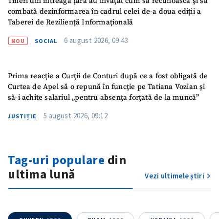
Tineri din întreaga țară au învățat cum să recunoască și să
combată dezinformarea în cadrul celei de-a doua ediții a
Taberei de Reziliență Informațională
6 august 2026, 09:43
NOU
SOCIAL
Prima reacție a Curții de Conturi după ce a fost obligată de
Curtea de Apel să o repună în funcție pe Tatiana Vozian și
să-i achite salariul „pentru absența forțată de la muncă”
5 august 2026, 09:12
JUSTIȚIE
Tag-uri populare
din
ultima lună
Vezi ultimele știri