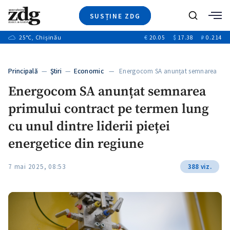
SUSȚINE ZDG
+4
Caută
+1
25
°C
, Chișinău
€
20.05
$
17.38
₽
0.214
Ştiri
+13
+10
Investigatii
Banii tăi
+3
Principală
—
Ştiri
—
Economic
— Energocom SA anunțat semnarea
Video
primului…
Energocom SA anunțat semnarea
Special
primului contract pe termen lung
Blog
+1
ZdGust
cu unul dintre liderii pieței
energetice din regiune
7 mai 2025, 08:53
388 viz.