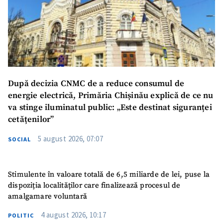
După decizia CNMC de a reduce consumul de
energie electrică, Primăria Chișinău explică de ce nu
va stinge iluminatul public: „Este destinat siguranței
SUSȚINE
cetățenilor”
5 august 2026, 07:07
SOCIAL
Stimulente în valoare totală de 6,5 miliarde de lei, puse la
dispoziția localităților care finalizează procesul de
amalgamare voluntară
4 august 2026, 10:17
POLITIC