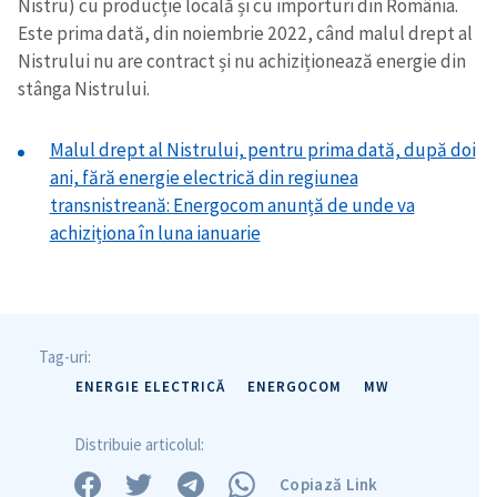
Nistru) cu producție locală și cu importuri din România.
Este prima dată, din noiembrie 2022, când malul drept al
Nistrului nu are contract și nu achiziționează energie din
stânga Nistrului.
Malul drept al Nistrului, pentru prima dată, după doi
ani, fără energie electrică din regiunea
transnistreană: Energocom anunță de unde va
achiziționa în luna ianuarie
Tag-uri:
ENERGIE ELECTRICĂ
ENERGOCOM
MW
Distribuie articolul:
Trimite o informație
Despre ZdG
Copiază Link
in English
на русском