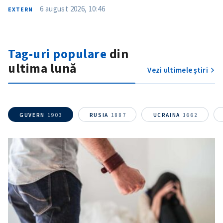
6 august 2026, 10:46
EXTERN
Fotografie
+ Încarcă imagine
Link media
+ Link media
Tag-uri populare
din
ultima lună
Vezi ultimele știri
Mesajul știrei
+ Mesajul știrei
GUVERN
1903
RUSIA
1887
UCRAINA
1662
CONTACT SURSĂ
Sursă anonimă
Nume
+ Numele meu
Email
+ Emailul meu