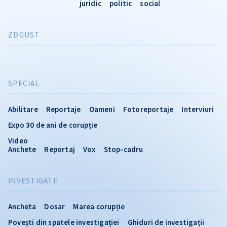
juridic
politic
social
ZDGUST
SPECIAL
Abilitare
Reportaje
Oameni
Fotoreportaje
Interviuri
Expo 30 de ani de corupție
Video
Anchete
Reportaj
Vox
Stop-cadru
INVESTIGATII
Ancheta
Dosar
Marea corupție
Povești din spatele investigației
Ghiduri de investigații