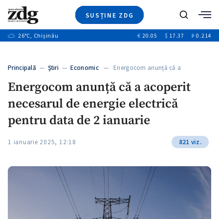
SUSȚINE ZDG
+3
Caută
+1
26
°C
, Chișinău
€
20.05
$
17.37
₽
0.214
Ştiri
+9
+4
Investigatii
Banii tăi
+1
+5
Principală
—
Ştiri
—
Economic
— Energocom anunță că a
Video
acoperit…
+1
Energocom anunță că a acoperit
Special
necesarul de energie electrică
Blog
+1
ZdGust
pentru data de 2 ianuarie
1 ianuarie 2025, 12:18
821 viz.
+1