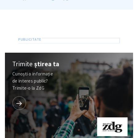
Trimite
știrea ta
Cunoști o informație
de interes public?
Trimite-o la ZdG