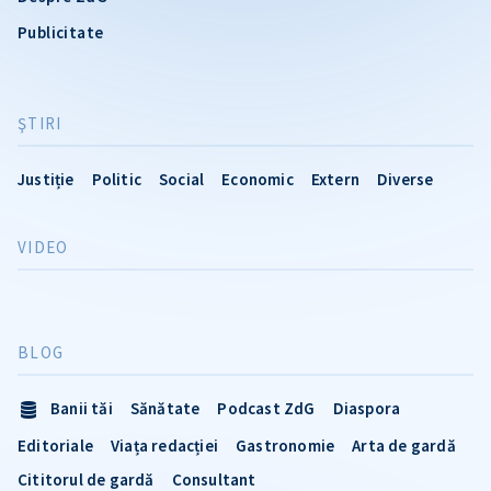
Publicitate
ŞTIRI
Justiție
Politic
Social
Economic
Extern
Diverse
VIDEO
BLOG
Banii tăi
Sănătate
Podcast ZdG
Diaspora
Editoriale
Viața redacției
Gastronomie
Arta de gardă
Cititorul de gardă
Consultant