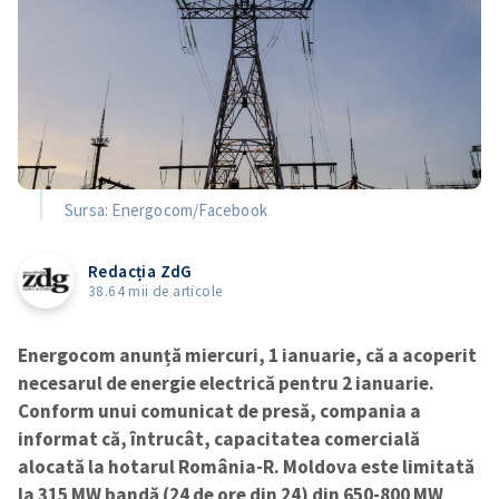
Sursa: Energocom/Facebook
Redacția ZdG
38.64 mii de articole
Energocom anunță miercuri, 1 ianuarie, că a acoperit
necesarul de energie electrică pentru 2 ianuarie.
Conform unui comunicat de presă, compania a
informat că, întrucât, capacitatea comercială
alocată la hotarul România-R. Moldova este limitată
la 315 MW bandă (24 de ore din 24) din 650-800 MW