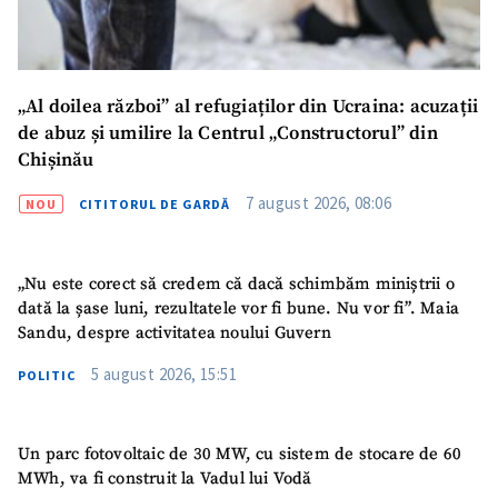
Telefon
+ Telefon personal
Am citit și sunt de
acord cu
politica de
„Al doilea război” al refugiaților din Ucraina: acuzații
confidențialitate
.
de abuz și umilire la Centrul „Constructorul” din
TRIMITE ȘTIREA
Chișinău
7 august 2026, 08:06
NOU
CITITORUL DE GARDĂ
„Nu este corect să credem că dacă schimbăm miniștrii o
dată la șase luni, rezultatele vor fi bune. Nu vor fi”. Maia
Sandu, despre activitatea noului Guvern
5 august 2026, 15:51
POLITIC
Un parc fotovoltaic de 30 MW, cu sistem de stocare de 60
MWh, va fi construit la Vadul lui Vodă