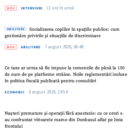
11 ore în urmă
NOU
INTERVIURI
Socializarea copiilor în spațiile publice: cum
ABILITARE
gestionăm privirile și situațiile de discriminare
7 august 2026, 06:48
NOU
ABILITARE
Ce taxe ar urma să fie impuse la comenzile de până la 150
de euro de pe platforme străine. Noile reglementări incluse
în politica fiscală publicată pentru consultări
6 august 2026, 14:54
ECONOMIC
Nașteri premature și operații fără anestezie: cu ce orori s-
ȘTIREA MEA
au confruntat viitoarele mame din Donbasul aflat pe linia
frontului
Titlu știre
+ Adaugă titlu