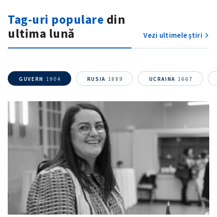
acord cu
politica de
Tag-uri populare
din
confidențialitate
.
ultima lună
Vezi ultimele știri
TRIMITE ȘTIREA
GUVERN
1904
RUSIA
1889
UCRAINA
1667