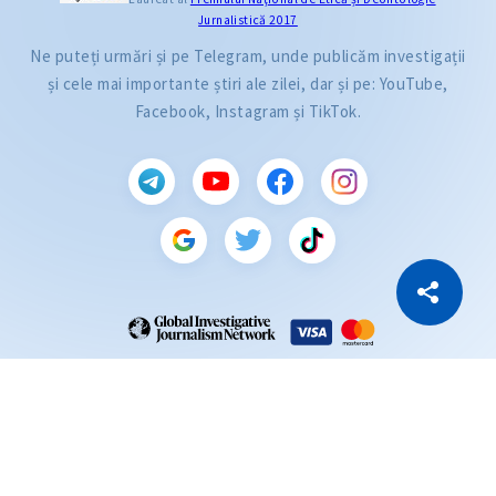
Jurnalistică 2017
Ne puteți urmări și pe Telegram, unde publicăm investigații
și cele mai importante știri ale zilei, dar și pe: YouTube,
Facebook, Instagram și TikTok.
CITEȘTE
Citește articolul
Copiază Link
ZdG este membru al rețelei globale a jurnaliștilor de investigație (GIJN).
2004—2026 © Ziarul de Gardă.
Toate drepturile rezervate.
Dezvoltat de
SENSMEDIA