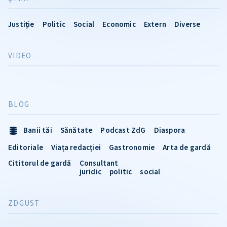
Justiție
Politic
Social
Economic
Extern
Diverse
VIDEO
BLOG
Banii tăi
Sănătate
Podcast ZdG
Diaspora
Editoriale
Viața redacției
Gastronomie
Arta de gardă
Cititorul de gardă
Consultant
juridic
politic
social
ZDGUST