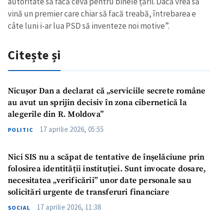
autoritate să facă ceva pentru binele țării. Dacă vrea să
vină un premier care chiar să facă treabă, întrebarea e
câte luni i-ar lua PSD să inventeze noi motive”.
Citește și
Nicușor Dan a declarat că „serviciile secrete române
Trimite o informație
Despre ZdG
au avut un sprijin decisiv în zona cibernetică la
in English
на русском
alegerile din R. Moldova”
17 aprilie 2026, 05:55
POLITIC
Nici SIS nu a scăpat de tentative de înșelăciune prin
folosirea identității instituției. Sunt invocate dosare,
necesitatea „verificării” unor date personale sau
solicitări urgente de transferuri financiare
17 aprilie 2026, 11:38
SOCIAL