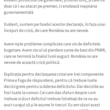
evident protocolul de guvernare, și bunul simț, și care nu
doar că l-au atacat pe premier, ci erodează mașinăria
guvernamentală.
Evident, suntem pe fondul acestor declarații, în faza unui
început de criză, de care România nu are nevoie.
Avem niște probleme complicate care vin de deficitele
bugetare. Avem riscul să pierdem sume de bani din PNRR,
care se termină la finalul lunii august. România nu are
nevoie de această criză politică.
Explicația pentru declanșarea crizei are trei componente.
Prima e fuga de răspundere, pentru că trebuie luate
decizii grele pentru scăderea deficitului. Dar deciziile au
fost luate la comun. Cei care dau sfaturi despre cum
trebuie scăzut deficitul trebuie întrebați de ce nu au
avut curajul să și le asume în trecut. Eu am văzut acest