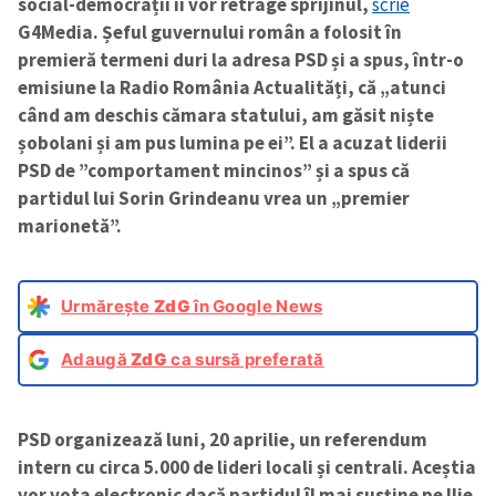
social-democrații îi vor retrage sprijinul,
scrie
G4Media. Șeful guvernului român a folosit în
premieră termeni duri la adresa PSD și a spus, într-o
emisiune la Radio România Actualități, că „atunci
când am deschis cămara statului, am găsit niște
șobolani și am pus lumina pe ei”. El a acuzat liderii
PSD de ”comportament mincinos” și a spus că
partidul lui Sorin Grindeanu vrea un „premier
marionetă”.
Urmărește
ZdG
în Google News
Adaugă
ZdG
ca sursă preferată
PSD organizează luni, 20 aprilie, un referendum
intern cu circa 5.000 de lideri locali și centrali. Aceștia
vor vota electronic dacă partidul îl mai susține pe Ilie