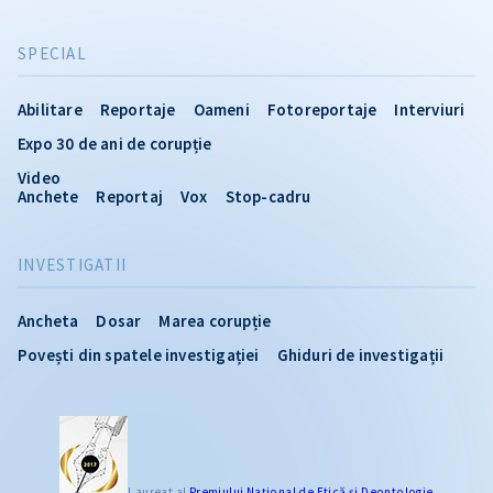
SPECIAL
Abilitare
Reportaje
Oameni
Fotoreportaje
Interviuri
Expo 30 de ani de corupție
Video
Anchete
Reportaj
Vox
Stop-cadru
INVESTIGATII
Ancheta
Dosar
Marea corupție
Povești din spatele investigației
Ghiduri de investigații
Laureat al
Premiului Naţional de Etică și Deontologie