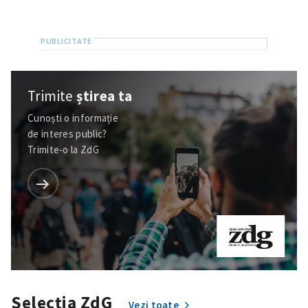
Trimite
știrea ta
Cunoști o informație
de interes public?
Trimite-o la ZdG
Selecția ZdG
Vezi toate