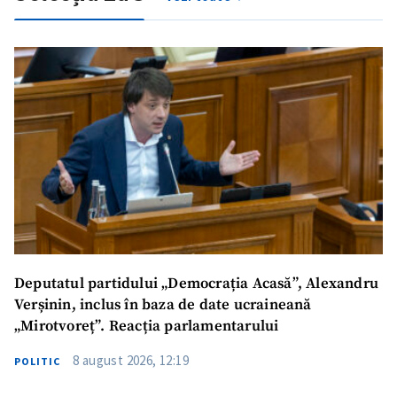
Deputatul partidului „Democrația Acasă”, Alexandru
ȘTIREA MEA
Verșinin, inclus în baza de date ucraineană
„Mirotvoreț”. Reacția parlamentarului
Titlu știre
+ Adaugă titlu
8 august 2026, 12:19
POLITIC
Fotografie
+ Încarcă imagine