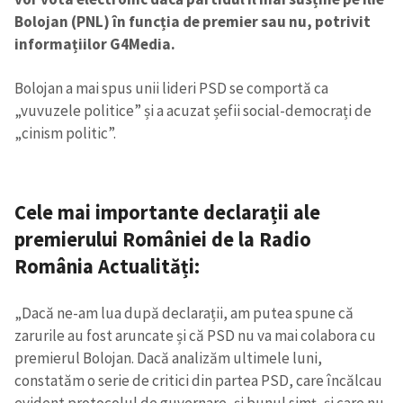
Bolojan (PNL) în funcția de premier sau nu, potrivit
informațiilor G4Media.
Bolojan a mai spus unii lideri PSD se comportă ca
„vuvuzele politice” și a acuzat șefii social-democrați de
„cinism politic”.
Cele mai importante declarații ale
premierului României de la Radio
România Actualități:
„Dacă ne-am lua după declarații, am putea spune că
zarurile au fost aruncate și că PSD nu va mai colabora cu
premierul Bolojan. Dacă analizăm ultimele luni,
constatăm o serie de critici din partea PSD, care încălcau