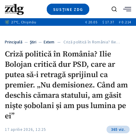
SUSȚINE ZDG
+1
Caută
27
°C
, Chișinău
€
20.05
$
17.37
₽
0.214
Ştiri
+6
+2
Investigatii
Banii tăi
+3
Principală
—
Ştiri
—
Extern
— Criză politică în România? Ilie…
Video
Criză politică în România? Ilie
Special
Bolojan critică dur PSD, care ar
Blog
ZdGust
putea să-i retragă sprijinul ca
premier. „Nu demisionez. Când am
deschis cămara statului, am găsit
niște șobolani și am pus lumina pe
ei”
17 aprilie 2026, 12:25
365 viz.