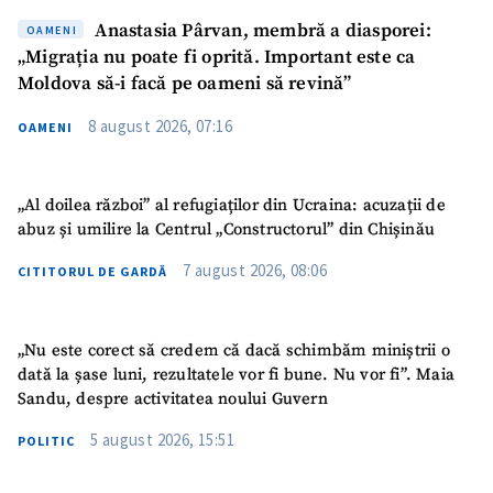
Anastasia Pârvan, membră a diasporei:
OAMENI
„Migrația nu poate fi oprită. Important este ca
Moldova să-i facă pe oameni să revină”
8 august 2026, 07:16
OAMENI
SUSȚINE
„Al doilea război” al refugiaților din Ucraina: acuzații de
abuz și umilire la Centrul „Constructorul” din Chișinău
7 august 2026, 08:06
CITITORUL DE GARDĂ
„Nu este corect să credem că dacă schimbăm miniștrii o
dată la șase luni, rezultatele vor fi bune. Nu vor fi”. Maia
Sandu, despre activitatea noului Guvern
5 august 2026, 15:51
POLITIC