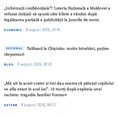
„Informații confidențiale”? Loteria Națională a Moldovei a
Link media
+ Link media
refuzat (inițial) să spună câte bilete a vândut după
legalizarea parțială a publicității la jocurile de noroc
8 august 2026, 10:45
ECONOMIC
Mesajul știrei
+ Mesajul știrei
Talibanii la Chișinău: multe întrebări, puține
EDITORIAL
CONTACT SURSĂ
răspunsuri
Sursă anonimă
8 august 2026, 09:20
BLOG
Nume
+ Numele meu
„Mă uit la acest crater și îmi dau seama că pătuțul copilului
se afla exact în acel loc”. 10 morți după explozia unei
Email
+ Emailul meu
rachete: tragedia familiei Voronov
8 august 2026, 08:52
Telefon
EXTERN
+ Telefon personal
Am citit și sunt de