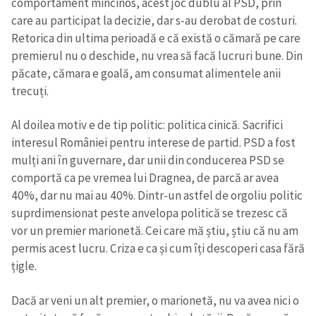
comportament mincinos, acest joc dublu al PSD, prin
care au participat la decizie, dar s-au derobat de costuri.
Retorica din ultima perioadă e că există o cămară pe care
premierul nu o deschide, nu vrea să facă lucruri bune. Din
păcate, cămara e goală, am consumat alimentele anii
trecuți.
Al doilea motiv e de tip politic: politica cinică. Sacrifici
interesul României pentru interese de partid. PSD a fost
mulți ani în guvernare, dar unii din conducerea PSD se
comportă ca pe vremea lui Dragnea, de parcă ar avea
40%, dar nu mai au 40%. Dintr-un astfel de orgoliu politic
suprdimensionat peste anvelopa politică se trezesc că
vor un premier marionetă. Cei care mă știu, știu că nu am
permis acest lucru. Criza e ca și cum îți descoperi casa fără
țigle.
Dacă ar veni un alt premier, o marionetă, nu va avea nici o