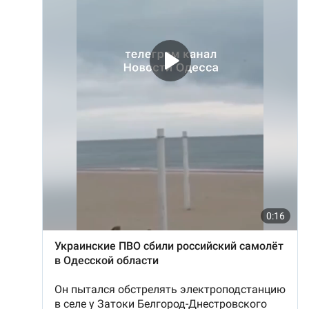
МОЯ НОВОСТЬ
+ Добавить
Заголовок новости
заголовок
+ Загрузить
Фотография
изображение
+ Добавить ссылку на
Ссылка на медиа
медиа
+ Добавить текст
Текст новости