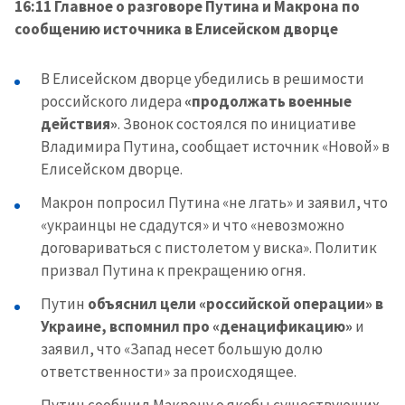
16:11 Главное о разговоре Путина и Макрона по
сообщению источника в Елисейском дворце
В Елисейском дворце убедились в решимости
российского лидера
«продолжать военные
действия»
. Звонок состоялся по инициативе
Владимира Путина, сообщает источник «Новой» в
Елисейском дворце.
Макрон попросил Путина «не лгать» и заявил, что
«украинцы не сдадутся» и что «невозможно
договариваться с пистолетом у виска». Политик
призвал Путина к прекращению огня.
Путин
объяснил цели «российской операции» в
Украине, вспомнил про «денацификацию»
и
заявил, что «Запад несет большую долю
ответственности» за происходящее.
Путин сообщил Макрону о якобы существующих