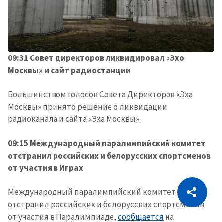
09:31 Совет директоров ликвидировал «Эхо
Москвы» и сайт радиостанции
Большинством голосов Совета Директоров «Эха
Москвы» принято решение о ликвидации
радиоканала и сайта «Эха Москвы».
09:15 Международный паралимпийский комитет
отстранил российских и белорусских спортсменов
от участия в Играх
CITEȘTE
Международный паралимпийский комитет
Citește articolul
Скопировать ссылку
отстранил российских и белорусских спортсменов
от участия в Паралимпиаде,
сообщается
на