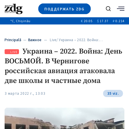
ПОДДЕРЖАТЬ ZDG
Поиск
°C
, Chișinău
€
20.05
$
17.37
₽
0.214
Новости
+4969
+144
Политика
+53
Principală
—
Важное
— Live/ Украина – 2022. Война:…
Расследования
Украина – 2022. Война: День
Общество
+312
LIVE
+75
ВОСЬМОЙ. В Чернигове
Мнения
Видео
российская авиация атаковала
Выборы 2025
две школы и частные дома
3 марта 2022 г., 13:03
35 viz.