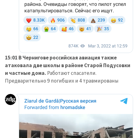
новости
КОНТАКТНЫЙ ИСТОЧНИК
Анонимный источник
Имя
+ Моё имя
15:01 В Чернигове российская авиация также
Электронная почта
+ Мой email
атаковала две школы в районе Старой Подусовки
и частные дома.
Работают спасатели.
Телефон
+ Личный телефон
Предварительно 9 погибших и 4 травмированы
Я прочитал(а) и согласен(на)
с
политикой
конфиденциальности
.
ОТПРАВИТЬ НОВОСТЬ