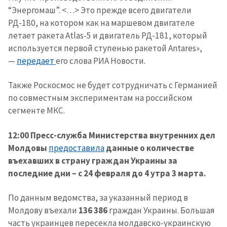
“Энергомаш”. <…> Это прежде всего двигатели
РД-180, на котором как на маршевом двигателе
летает ракета Atlas-5 и двигатель РД-181, который
используется первой ступенью ракетой Antares»,
—
передает
его слова РИА Новости.
Также Роскосмос не будет сотрудничать с Германией
по совместным экспериментам на российском
сегменте МКС.
12:00 Пресс-служба Министерства внутренних дел
Молдовы
предоставила
данные о количестве
въехавших в страну граждан Украины за
последние дни – с 24 февраля до 4 утра 3 марта.
По данным ведомства, за указанный период в
Молдову въехали
136 386
граждан Украины. Большая
часть украинцев пересекла молдавско-украинскую