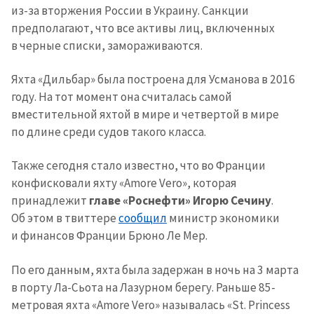
из-за вторжения России в Украину. Санкции
предполагают, что все активы лиц, включенных
в черные списки, замораживаются.
Яхта «Дильбар» была построена для Усманова в 2016
году. На тот момент она считалась самой
вместительной яхтой в мире и четвертой в мире
по длине среди судов такого класса.
Также сегодня стало известно, что во Франции
конфисковали яхту «Amore Vero», которая
принадлежит
главе «Роснефти» Игорю Сечину
.
Об этом в твиттере
сообщил
министр экономики
и финансов Франции Брюно Ле Мер.
По его данным, яхта была задержан в ночь на 3 марта
в порту Ла-Сьота на Лазурном берегу. Раньше 85-
метровая яхта «Amore Vero» называлась «St. Princess