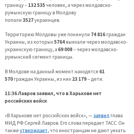
границу –
132 535
человек, а через молдавско-
румынскую границу в Молдову
попали
3527
украинцев.
Территорию Молдовы уже покинули
74 816
граждан
Украины, из которых
5764
выехали через молдавско-
украинскую границу, а
69 008
– через молдавско-
румынский сегмент границы.
В Молдове на данный момент находятся
61
570
граждан Украины, из них
23 179
– дети.
11:36 Лавров заявил, что в Харькове нет
российских войск
«В Харькове нет российских войск», —
заявил
глава
МИД РФ Сергей Лавров. Его слова передает ТАСС. Он
также
утверждает
, что иностранцам не дают уехать