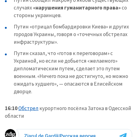
случаях
«нарушения гуманитарного права»
со
стороны украинцев.
Путин «отрицал бомбардировки Киева» и других
городов Украины, говоря о «точечных обстрелах
инфраструктуры».
Путин сказал, что «готов к переговорам» с
Украиной, но если не добьется «желаемого»
дипломатическим путем, сделает это путем
военным. «Ничего пока не достигнуто, но можно
ожидать худшего», — опасаются в Елисейском
дворце.
16:10
Обстрел
курортного посёлка Затока в Одесской
области
Отправить
О ZDG
информацию
în Română
in English