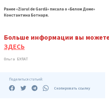
+ Добавить ссылку на
Ссылка на медиа
Ранее «Ziarul de Gardă» писала о «Белом Доме»
медиа
Константина Ботнаря.
+ Добавить текст
Текст новости
новости
Больше информации вы можете
ЗДЕСЬ
КОНТАКТНЫЙ ИСТОЧНИК
Анонимный источник
Ольга БУЛАТ
Имя
+ Моё имя
Поделиться статьей:
Электронная почта
+ Мой email
Скопировать ссылку
Телефон
+ Личный телефон
Я прочитал(а) и согласен(на)