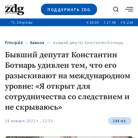
ПОДДЕРЖАТЬ ZDG
Поиск
°C
, Chișinău
€
20.05
$
17.38
₽
0.214
Новости
+4969
+144
Политика
+53
Principală
—
Важное
— Бывший депутат Константин Ботнарь
Расследования
удивлен…
Бывший депутат Константин
Общество
+312
+75
Ботнарь удивлен тем, что его
Мнения
Видео
разыскивают на международном
Выборы 2025
уровне: «Я открыт для
сотрудничества со следствием и
не скрываюсь»
16 января 2022 г., 12:53
144 viz.