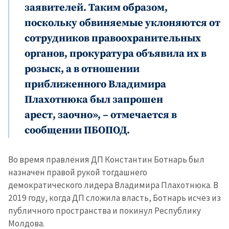
заявителей. Таким образом,
поскольку обвиняемые уклоняются от
сотрудников правоохранительных
органов, прокуратура объявила их в
розыск, а в отношении
приближенного Владимира
Плахотнюка был запрошен
арест, заочно», – отмечается в
сообщении ПБОПОД.
Во время правления ДП Константин Ботнарь был
МОЯ НОВОСТЬ
назначен правой рукой тогдашнего
+ Добавить
демократического лидера Владимира Плахотнюка. В
Заголовок новости
заголовок
2019 году, когда ДП сложила власть, Ботнарь исчез из
публичного пространства и покинул Республику
+ Загрузить
Фотография
изображение
Молдова.