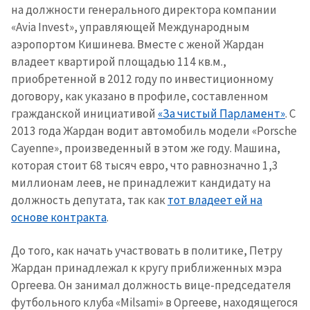
на должности генерального директора компании
«Avia Invest», управляющей Международным
аэропортом Кишинева. Вместе с женой Жардан
владеет квартирой площадью 114 кв.м.,
приобретенной в 2012 году по инвестиционному
договору, как указано в профиле, составленном
гражданской инициативой
«За чистый Парламент»
. С
2013 года Жардан водит автомобиль модели «Porsche
Cayenne», произведенный в этом же году. Машина,
которая стоит 68 тысяч евро, что равнозначно 1,3
миллионам леев, не принадлежит кандидату на
должность депутата, так как
тот владеет ей на
основе контракта
.
До того, как начать участвовать в политике, Петру
Отправить
О ZDG
Жардан принадлежал к кругу приближенных мэра
информацию
Оргеева. Он занимал должность вице-председателя
în Română
in English
футбольного клуба «Milsami» в Оргееве, находящегося