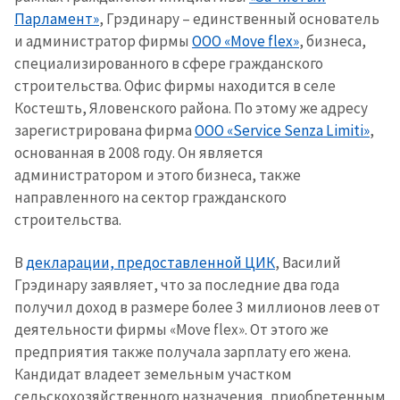
Парламент»
, Грэдинару – единственный основатель
и администратор фирмы
ООО «Move flex»
, бизнеса,
специализированного в сфере гражданского
строительства. Офис фирмы находится в селе
Костешть, Яловенского района. По этому же адресу
зарегистрирована фирма
ООО «Service Senza Limiti»
,
основанная в 2008 году. Он является
администратором и этого бизнеса, также
направленного на сектор гражданского
строительства.
В
декларации, предоставленной ЦИК
, Василий
Грэдинару заявляет, что за последние два года
получил доход в размере более 3 миллионов леев от
деятельности фирмы «Move flex». От этого же
предприятия также получала зарплату его жена.
Кандидат владеет земельным участком
сельскохозяйственного назначения, приобретенным