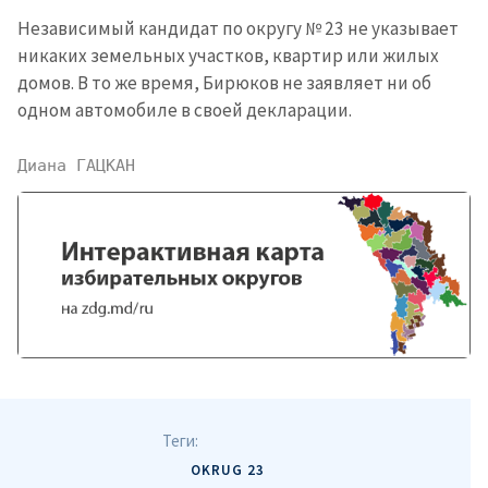
Независимый кандидат по округу № 23 не указывает
никаких земельных участков, квартир или жилых
домов. В то же время, Бирюков не заявляет ни об
одном автомобиле в своей декларации.
Диана ГАЦКАН
МОЯ НОВОСТЬ
+ Добавить
Заголовок новости
заголовок
+ Загрузить
Фотография
изображение
+ Добавить ссылку на
Ссылка на медиа
медиа
Теги:
+ Добавить текст
OKRUG 23
Текст новости
новости