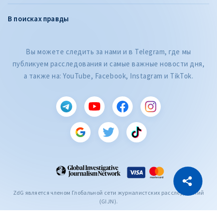
В поисках правды
Вы можете следить за нами и в Telegram, где мы
публикуем расследования и самые важные новости дня,
а также на: YouTube, Facebook, Instagram и TikTok.
CITEȘTE
Citește articolul
Скопировать ссылку
ZdG является членом Глобальной сети журналистских расследований
(GIJN).