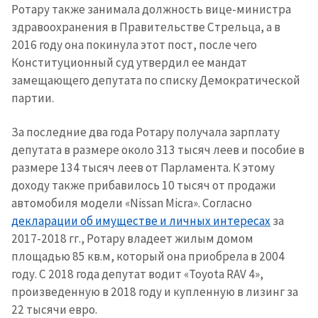
Ротару также занимала должность вице-министра
здравоохранения в Правительстве Стрельца, а в
2016 году она покинула этот пост, после чего
Конституционный суд утвердил ее мандат
замещающего депутата по списку Демократической
партии.
За последние два года Ротару получала зарплату
депутата в размере около 313 тысяч леев и пособие в
размере 134 тысяч леев от Парламента. К этому
доходу также прибавилось 10 тысяч от продажи
автомобиля модели «Nissan Micra». Согласно
декларации об имуществе и личных интересах
за
2017-2018 гг., Ротару владеет жилым домом
площадью 85 кв.м, который она приобрела в 2004
году. С 2018 года депутат водит «Toyota RAV 4»,
произведенную в 2018 году и купленную в лизинг за
22 тысячи евро.