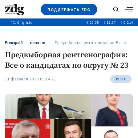
ПОДДЕРЖАТЬ ZDG
Поиск
°C
, Chișinău
€
20.05
$
17.37
₽
0.214
Новости
+4969
+144
Политика
+53
Principală
—
новости
— Предвыборная рентгенография: Все о
Расследования
кандидатах…
Предвыборная рентгенография:
Общество
+312
+75
Все о кандидатах по округу № 23
Мнения
Видео
11 февраля 2019 г., 14:21
39 viz.
Выборы 2025