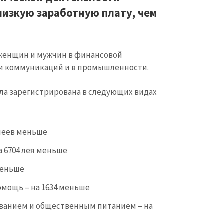
Электронная почта
+ Мой ema
изкую заработную плату, чем
+ Добавить ссылку на медиа
Телефон
+ Личный те
 женщин и мужчин в финансовой
Я прочитал(а) и согл
+ Добавить текст новости
политикой конфид
и коммуникаций и в промышленности.
ОТПРАВИТЬ Н
ыла зарегистрирована в следующих видах
 леев меньше
 6704 лея меньше
меньше
омощь – на 1634 меньше
иванием и общественным питанием – на