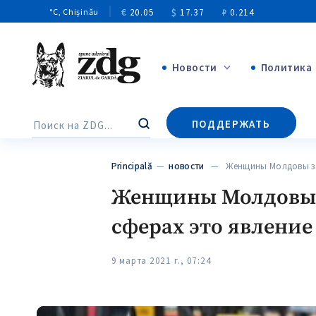
€
20.05
$
17.37
₽
0.214
°C
, Chișinău
Новости
Политика
+4971
ПОДДЕРЖАТЬ
Поиск
+144
Principală
—
новости
— Женщины Молдовы за
Женщины Молдовы з
сферах это явление
9 марта 2021 г., 07:24