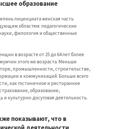
сшее образование
тепень лиценциата женская часть
дующим областям: педагогические
 науки, филология и общественные
нщин в возрасте от 25 до 64 лет более
 мужчин этого же возраста. Меньше
торе, промышленности, строительстве,
ормации и коммуникаций. Больше всего
сти, как гостиничное и ресторанное
страхование, образование,
КОНТАКТНЫЙ ИСТОЧНИК
 и культурно-досуговая деятельность.
Анонимный источни
и
+ Добавить заголовок
Имя
+ Моё им
же показывают, что в
+ Загрузить изображение
ической деятельности