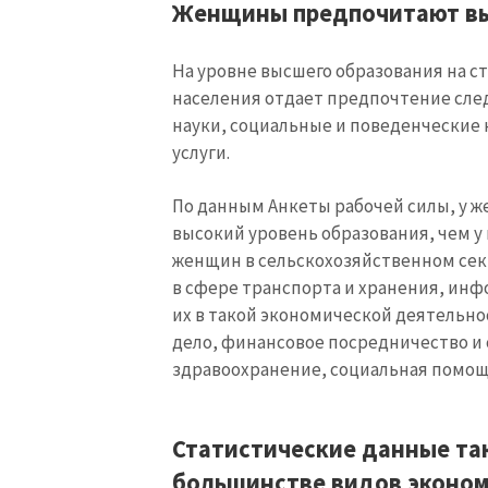
Женщины предпочитают вы
На уровне высшего образования на с
населения отдает предпочтение сле
науки, социальные и поведенческие
услуги.
По данным Анкеты рабочей силы, у же
высокий уровень образования, чем у
женщин в сельскохозяйственном сек
в сфере транспорта и хранения, инф
их в такой экономической деятельно
дело, финансовое посредничество и 
МОЯ НОВОСТЬ
здравоохранение, социальная помощь
Заголовок новост
Статистические данные так
Фотография
большинстве видов эконом