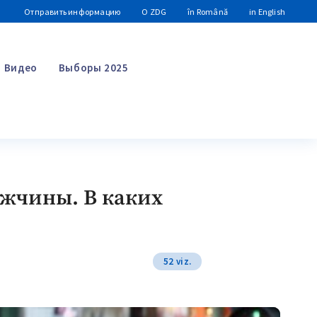
Отправить информацию
О ZDG
în Română
in English
Видео
Выборы 2025
Поиск
жчины. В каких
52 viz.