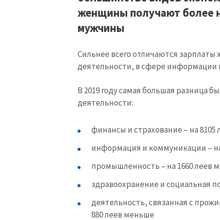
женщины получают более н
Ссылка на медиа
мужчины
Сильнее всего отличаются зарплаты
Текст новости
деятельности, в сфере информации 
В 2019 году самая большая разница б
деятельности:
финансы и страхование – на 8105
информация и коммуникации – на
промышленность – на 1660 леев 
здравоохранение и социальная п
деятельность, связанная с прож
880 леев меньше