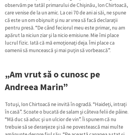
observăm pe tatăl primarului de Chişinău, Ion Chirtoacă,
care venise de la un amic. La cei 70 de ani ai săi, ne spune
că este un om obişnuit şi nu ar vrea să facă declaraţii
pentru presă. “De când feciorul meu este primar, nu am
apărut la niciun ziar şi la nicio emisiune. Mie îmi place
lucrul fizic. Iată că mă emoţionaţi deja. Îmi place ca
oamenii să muncească şi mai puţin să vorbească”.
„Am vrut să o cunosc pe
Andreea Marin”
Totuşi, Ion Chirtoacă ne invită în ogradă. “Haideţi, intraţi
Trimite o informație
Despre ZdG
în casă”. Scoate o bucată de salam şi câteva felii de pâine.
in English
на русском
“Mă duc să aduc şi un ulcior de vin”. Îi spunem că nu
trebuie să se deranjeze şi să ne povestească mai multe
amănunte despre fiul său. “Pe această canapea a stat şi