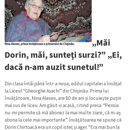
„Măi
Dorin, măi, sunteţi surzi?” „Ei,
dacă n-am auzit sunetul!”
Din clasa întâi până într-a noua, edilul capitalei a învăţat
la Liceul “Gheorghe Asachi” din Chişinău. Prima lui
învăţătoare, Nina Alexev, are 80 de ani şi locuieşte puţin
mai sus de liceu. Am găsit-o acasă, citind presa. “Pensia
nu-mi permite să mă abonez la mai multe ziare, că m-aş
abona la cele mai importante”. Învăţătoarea ne spune că
Dorin Chirtoacă era un copil isteţ şi ager. “Era mai bun la