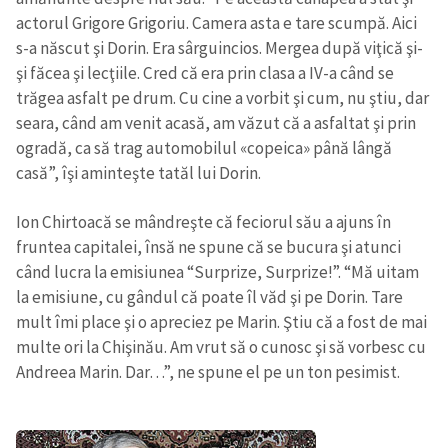
actorul Grigore Grigoriu. Camera asta e tare scumpă. Aici
s-a născut şi Dorin. Era sârguincios. Mergea după viţică şi-
şi făcea şi lecţiile. Cred că era prin clasa a IV-a când se
trăgea asfalt pe drum. Cu cine a vorbit şi cum, nu ştiu, dar
seara, când am venit acasă, am văzut că a asfaltat şi prin
ogradă, ca să trag automobilul «copeica» până lângă
casă”, îşi aminteşte tatăl lui Dorin.
Ion Chirtoacă se mândreşte că feciorul său a ajuns în
fruntea capitalei, însă ne spune că se bucura şi atunci
când lucra la emisiunea “Surprize, Surprize!”. “Mă uitam
la emisiune, cu gândul că poate îl văd şi pe Dorin. Tare
mult îmi place şi o apreciez pe Marin. Ştiu că a fost de mai
multe ori la Chişinău. Am vrut să o cunosc şi să vorbesc cu
Andreea Marin. Dar…”, ne spune el pe un ton pesimist.