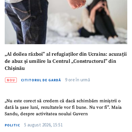
„Al doilea război” al refugiaților din Ucraina: acuzații
de abuz și umilire la Centrul „Constructorul” din
Chișinău
9 ore în urmă
NOU
CITITORUL DE GARDĂ
„Nu este corect să credem că dacă schimbăm miniștrii o
dată la șase luni, rezultatele vor fi bune. Nu vor fi”. Maia
Sandu, despre activitatea noului Guvern
5 august 2026, 15:51
POLITIC