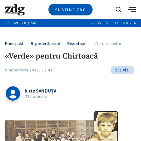
SUSȚINE ZDG
+3
Caută
+1
36
°C
, Chișinău
€
20.05
$
17.37
₽
0.214
Ştiri
+12
+7
Investigatii
Banii tăi
+1
+4
Principală
—
Reporter Special
—
Reportaje
— «Verde» pentru
Video
Chirtoacă
+1
«Verde» pentru Chirtoacă
Special
Blog
+1
9 noiembrie 2012, 13:44
551 viz.
ZdGust
Iurie SANDUŢA
227 articole
+1