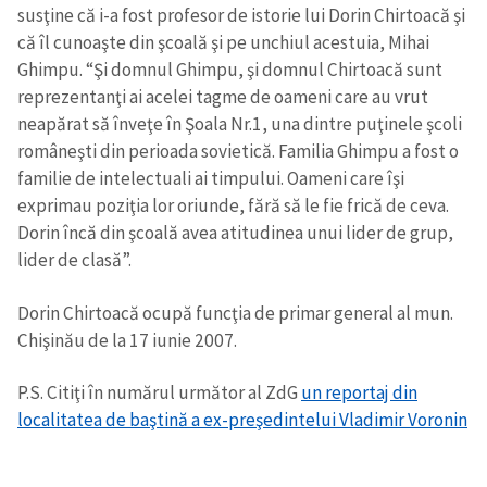
susţine că i-a fost profesor de istorie lui Dorin Chirtoacă şi
că îl cunoaşte din şcoală şi pe unchiul acestuia, Mihai
Ghimpu. “Şi domnul Ghimpu, şi domnul Chirtoacă sunt
reprezentanţi ai acelei tagme de oameni care au vrut
neapărat să înveţe în Şoala Nr.1, una dintre puţinele şcoli
româneşti din perioada sovietică. Familia Ghimpu a fost o
familie de intelectuali ai timpului. Oameni care îşi
exprimau poziţia lor oriunde, fără să le fie frică de ceva.
Dorin încă din şcoală avea atitudinea unui lider de grup,
lider de clasă”.
Dorin Chirtoacă ocupă funcţia de primar general al mun.
Chişinău de la 17 iunie 2007.
P.S. Citiţi în numărul următor al ZdG
un reportaj din
localitatea de baştină a ex-preşedintelui Vladimir Voronin
ȘTIREA MEA