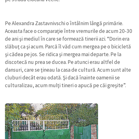
Pe Alexandra Zastavnivschi o întâlnim lângă primărie.
Aceasta face o comparaţie între vremurile de acum 20-30
de ani şi mediul în care se formează tinerii azi. “Dorin era
slăbuţ ca şi acum. Parcă îl văd cum mergea pe o bicicletă
şi cădea pe jos. Se ridica şi mergea mai departe. Pe la
discotecă nu prea se ducea. Pe atunci erau altfel de
dansuri, care se ţineau la casa de cultură. Acum sunt alte
cluburi decât erau odată. Şi dacă înainte oamenii se
culturalizau, acum mulţi tineri o apucă pe căi greşite”.