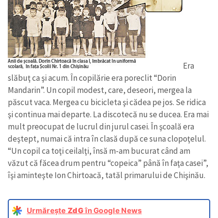
Era
slăbuţ ca şi acum. În copilărie era poreclit “Dorin
Mandarin”. Un copil modest, care, deseori, mergea la
păscut vaca. Mergea cu bicicleta şi cădea pe jos. Se ridica
şi continua mai departe. La discotecă nu se ducea. Era mai
mult preocupat de lucrul din jurul casei. În şcoală era
deştept, numai că intra în clasă după ce suna clopoţelul.
“Un copil ca toţi ceilalţi, însă m-am bucurat când am
văzut că făcea drum pentru “copeica” până în faţa casei”,
îşi aminteşte Ion Chirtoacă, tatăl primarului de Chişinău.
Urmărește
ZdG
în Google News