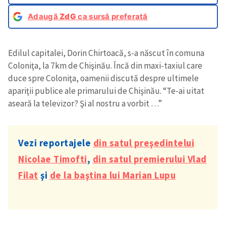
Adaugă
ZdG
ca sursă preferată
Edilul capitalei, Dorin Chirtoacă, s-a născut în comuna
Coloniţa, la 7km de Chişinău. Încă din maxi-taxiul care
duce spre Coloniţa, oamenii discută despre ultimele
apariţii publice ale primarului de Chişinău. “Te-ai uitat
aseară la televizor? Şi al nostru a vorbit …”
Vezi reportajele
din satul preşedintelui
Nicolae Timofti
,
din satul premierului Vlad
Filat
şi
de la baştina lui Marian Lupu