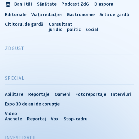
Banii tăi
Sănătate
Podcast ZdG
Diaspora
Editoriale
Viața redacției
Gastronomie
Arta de gardă
Cititorul de gardă
Consultant
juridic
politic
social
ZDGUST
SPECIAL
Abilitare
Reportaje
Oameni
Fotoreportaje
Interviuri
Expo 30 de ani de corupție
Video
Anchete
Reportaj
Vox
Stop-cadru
INVESTIGATII