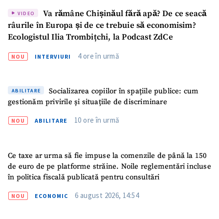
Va rămâne Chișinăul fără apă? De ce seacă
VIDEO
râurile în Europa și de ce trebuie să economisim?
Ecologistul Ilia Trombițchi, la Podcast ZdCe
4 ore în urmă
NOU
INTERVIURI
Socializarea copiilor în spațiile publice: cum
ABILITARE
gestionăm privirile și situațiile de discriminare
10 ore în urmă
NOU
ABILITARE
Ce taxe ar urma să fie impuse la comenzile de până la 150
de euro de pe platforme străine. Noile reglementări incluse
în politica fiscală publicată pentru consultări
6 august 2026, 14:54
NOU
ECONOMIC