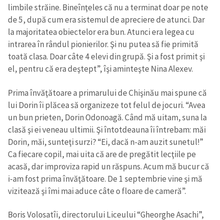
limbile străine. Bineînţeles că nu a terminat doar pe note
de 5, după cum era sistemul de apreciere de atunci. Dar
la majoritatea obiectelor era bun. Atunci era legea cu
intrarea în rândul pionierilor. Şi nu putea să fie primită
toată clasa. Doar câte 4 elevi din grupă. Şi a fost primit şi
el, pentru că era deştept”, îşi aminteşte Nina Alexev.
Prima învăţătoare a primarului de Chişinău mai spune că
lui Dorin îi plăcea să organizeze tot felul de jocuri. “Avea
un bun prieten, Dorin Odonoagă. Când mă uitam, suna la
clasă şi ei veneau ultimii. Şi întotdeauna îi întrebam: măi
Dorin, măi, sunteţi surzi? “Ei, dacă n-am auzit sunetul!”
Ca fiecare copil, mai uita că are de pregătit lecţiile pe
acasă, dar improviza rapid un răspuns. Acum mă bucur că
i-am fost prima învăţătoare. De 1 septembrie vine şi mă
vizitează şi îmi mai aduce câte o floare de cameră”.
Boris Volosatîi, directorului Liceului “Gheorghe Asachi”,