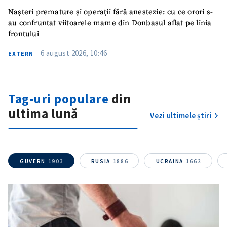
Nașteri premature și operații fără anestezie: cu ce orori s-
SUSȚINE
au confruntat viitoarele mame din Donbasul aflat pe linia
frontului
6 august 2026, 10:46
EXTERN
Tag-uri populare
din
ultima lună
Vezi ultimele știri
GUVERN
1903
RUSIA
1886
UCRAINA
1662