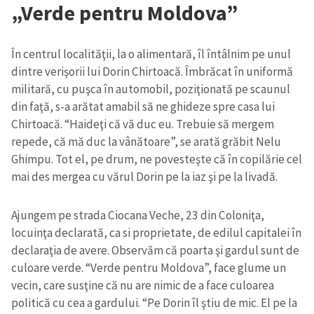
„Verde pentru Moldova”
În centrul localităţii, la o alimentară, îl întâlnim pe unul
dintre verişorii lui Dorin Chirtoacă. Îmbrăcat în uniformă
militară, cu puşca în automobil, poziţionată pe scaunul
din faţă, s-a arătat amabil să ne ghideze spre casa lui
Chirtoacă. “Haideţi că vă duc eu. Trebuie să mergem
repede, că mă duc la vânătoare”, se arată grăbit Nelu
Ghimpu. Tot el, pe drum, ne povesteşte că în copilărie cel
mai des mergea cu vărul Dorin pe la iaz şi pe la livadă.
Ajungem pe strada Ciocana Veche, 23 din Coloniţa,
locuinţa declarată, ca si proprietate, de edilul capitalei în
declaraţia de avere. Observăm că poarta şi gardul sunt de
culoare verde. “Verde pentru Moldova”, face glume un
vecin, care susţine că nu are nimic de a face culoarea
politică cu cea a gardului. “Pe Dorin îl ştiu de mic. El pe la