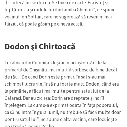
discotecă nu se ducea. Se ţinea de carte. Era isteţ şi
luptător, ca şi rudele lui din familia Ghimpu”, ne spune
vecinul Ion Soltan, care ne sugerează să revenim mai
târziu, că poate găsim pe cineva acasă.
Dodon şi Chirtoacă
Localnicii din Coloniţa, deşi au mari aşteptări de la
primarul de Chişinău, mai mult îl vorbesc de bine decât
de rău. “De când Dorin este primar, în sat s-au mai
schimbat lucrurile, însă nu foarte mult. Dodon, când era
la primărie, a făcut mai multe pentru satul lui de la
Călăraşi. Dar eu zic aşa: Dorin are dreptate şi noi îl
înţelegem. La cum s-a exprimat odată în faţa poporului,
ca să nu intre în gura lumii, nu trebuie să facă multe doar
pentru satul lui”, ne spune o altă vecină, care locuieşte
pe strada Ciocana Veche.