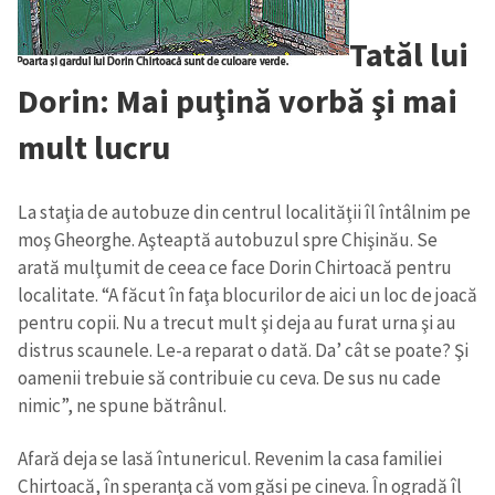
Tatăl lui
Dorin: Mai puţină vorbă şi mai
mult lucru
La staţia de autobuze din centrul localităţii îl întâlnim pe
moş Gheorghe. Aşteaptă autobuzul spre Chişinău. Se
arată mulţumit de ceea ce face Dorin Chirtoacă pentru
localitate. “A făcut în faţa blocurilor de aici un loc de joacă
pentru copii. Nu a trecut mult şi deja au furat urna şi au
distrus scaunele. Le-a reparat o dată. Da’ cât se poate? Şi
oamenii trebuie să contribuie cu ceva. De sus nu cade
nimic”, ne spune bătrânul.
Afară deja se lasă întunericul. Revenim la casa familiei
Chirtoacă, în speranţa că vom găsi pe cineva. În ogradă îl