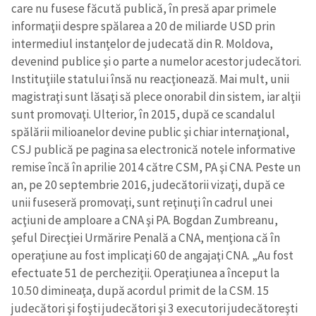
care nu fusese făcută publică, în presă apar primele
informaţii despre spălarea a 20 de miliarde USD prin
intermediul instanţelor de judecată din R. Moldova,
devenind publice şi o parte a numelor acestor judecători.
Instituţiile statului însă nu reacţionează. Mai mult, unii
magistraţi sunt lăsaţi să plece onorabil din sistem, iar alţii
sunt promovaţi. Ulterior, în 2015, după ce scandalul
spălării milioanelor devine public şi chiar internaţional,
CSJ publică pe pagina sa electronică notele informative
remise încă în aprilie 2014 către CSM, PA şi CNA. Peste un
an, pe 20 septembrie 2016, judecătorii vizaţi, după ce
unii fuseseră promovaţi, sunt reţinuţi în cadrul unei
acţiuni de amploare a CNA şi PA. Bogdan Zumbreanu,
şeful Direcţiei Urmărire Penală a CNA, menţiona că în
operaţiune au fost implicaţi 60 de angajaţi CNA. „Au fost
efectuate 51 de percheziţii. Operaţiunea a început la
10.50 dimineaţa, după acordul primit de la CSM. 15
judecători şi foşti judecători şi 3 executori judecătoreşti