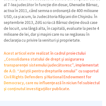
al 7-lea judecător în funcţie din dosar, Ghenadie Bârnaz,
activa în 2011, când semna o ordonanţă de 400 milioane
USD, ca şi acum, la Judecătoria Râşcani din Chişinău. În
septembrie 2013, ZdG scria că Bârnaz deţine două case
de locuit, una lângă alta, în capitală, evaluate la peste 4
milioane de lei, dar şi maşini care nu se regăseau în
declaraţia cu privire la venituri şi proprietate.
Acest articol este realizat în cadrul proiectului
„Consolidarea statului de drept şi asigurarea
transparenţei sistemului judecătoresc”, implementat
de A.O. “Juriştii pentru drepturile omului” cu suportul
Civil Rights Defenders şi National Endowment for
Democracy, care nu influenţează în niciun fel subiectul
şi conţinutul investigaţiilor publicate.