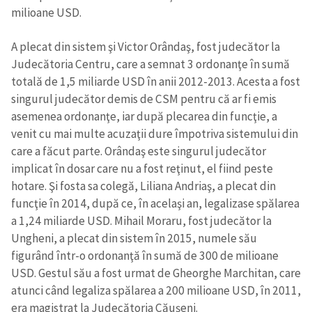
milioane USD.
A plecat din sistem şi Victor Orândaş, fost judecător la
Judecătoria Centru, care a semnat 3 ordonanţe în sumă
totală de 1,5 miliarde USD în anii 2012-2013. Acesta a fost
singurul judecător demis de CSM pentru că ar fi emis
asemenea ordonanţe, iar după plecarea din funcţie, a
venit cu mai multe acuzaţii dure împotriva sistemului din
care a făcut parte. Orândaş este singurul judecător
implicat în dosar care nu a fost reţinut, el fiind peste
hotare. Şi fosta sa colegă, Liliana Andriaş, a plecat din
funcţie în 2014, după ce, în acelaşi an, legalizase spălarea
a 1,24 miliarde USD. Mihail Moraru, fost judecător la
Ungheni, a plecat din sistem în 2015, numele său
figurând într-o ordonanţă în sumă de 300 de milioane
USD. Gestul său a fost urmat de Gheorghe Marchitan, care
atunci când legaliza spălarea a 200 milioane USD, în 2011,
era magistrat la Judecătoria Căuşeni.