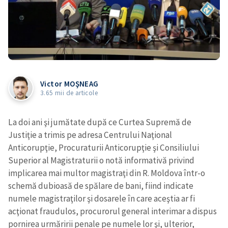
Victor MOŞNEAG
3.65 mii de articole
La doi ani şi jumătate după ce Curtea Supremă de
Justiţie a trimis pe adresa Centrului Naţional
Anticorupţie, Procuraturii Anticorupţie şi Consiliului
Superior al Magistraturii o notă informativă privind
implicarea mai multor magistraţi din R. Moldova într-o
schemă dubioasă de spălare de bani, fiind indicate
numele magistraţilor şi dosarele în care aceştia ar fi
acţionat fraudulos, procurorul general interimar a dispus
pornirea urmăririi penale pe numele lor şi, ulterior,