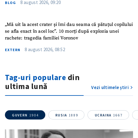
8 august 2026, 09:20
BLOG
„Mă uit la acest crater și îmi dau seama că pătuțul copilului
se afla exact în acel loc”. 10 morți după explozia unei
rachete: tragedia familiei Voronov
8 august 2026, 08:52
EXTERN
Tag-uri populare
din
ultima lună
Vezi ultimele știri
GUVERN
1904
RUSIA
1889
UCRAINA
1667