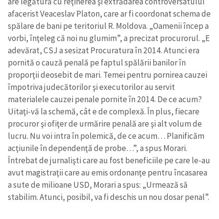
are legătură cu reţinerea şi extrădarea controversatului
afacerist Veaceslav Platon, care ar fi coordonat schema de
spălare de bani pe teritoriul R. Moldova. „Oamenii încep a
vorbi, înţeleg că noi nu glumim”, a precizat procurorul. „E
adevărat, CSJ a sesizat Procuratura în 2014. Atunci era
pornită o cauză penală pe faptul spălării banilor în
proporţii deosebit de mari. Temei pentru pornirea cauzei
împotriva judecătorilor şi executorilor au servit
materialele cauzei penale pornite în 2014. De ce acum?
Uitaţi-vă la schemă, cât e de complexă. În plus, fiecare
procuror şi ofiţer de urmărire penală are şi alt volum de
lucru. Nu voi intra în polemică, de ce acum… Planificăm
acţiunile în dependenţă de probe…”, a spus Morari.
Întrebat de jurnalişti care au fost beneficiile pe care le-au
avut magistraţii care au emis ordonanţe pentru încasarea
a sute de milioane USD, Morari a spus: „Urmează să
stabilim. Atunci, posibil, va fi deschis un nou dosar penal”.