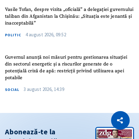
Vasile Tofan, despre vizita „oficială” a delegației guvernului
taliban din Afganistan la Chișinău: „Situația este jenantă și
inacceptabilă”
4 august 2026, 09:52
POLITIC
Guvernul anunță noi măsuri pentru gestionarea situației
din sectorul energetic și a riscurilor generate de o
potențială criză de apă: restricții privind utilizarea apei
potabile
3 august 2026, 14:39
SOCIAL
CITEȘTE
Citește articolul
Copiază Link
Abonează-te la