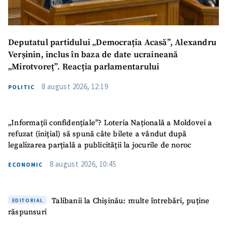
Deputatul partidului „Democrația Acasă”, Alexandru
Verșinin, inclus în baza de date ucraineană
„Mirotvoreț”. Reacția parlamentarului
8 august 2026, 12:19
POLITIC
„Informații confidențiale”? Loteria Națională a Moldovei a
refuzat (inițial) să spună câte bilete a vândut după
legalizarea parțială a publicității la jocurile de noroc
8 august 2026, 10:45
ECONOMIC
Talibanii la Chișinău: multe întrebări, puține
EDITORIAL
răspunsuri