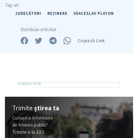
Tag-uri:
JUDECĂTORI
REȚINERE
VEACESLAV PLATON
Distribuie articolul:
Copiază Link
Trimite
știrea ta
Cunoști o informație
de interes public?
Trimite-o la ZdG