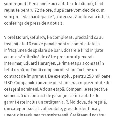
sunt reţinuţi. Persoanele au calitatea de bănuiţi, fiind
reţinute pentru 72 de ore, după care vom decide cum
vom proceda mai departe”, a precizat Zumbreanu într-o
conferinţă de presă de a doua zi.
Viorel Morari, şeful PA, l-a completat, precizând că au
fost iniţiate 16 cauze penale pentru complicitate la
infracţiunea de spălare de bani, dosarele fiind iniţiate
acum o săptămână de către procurorul general-
interimar, Eduard Harunjen. „Prima etapă a constat în
felul următor. Două companii off-shore încheie un
contract de împrumut. De exemplu, pentru 250 milioane
USD. Companiile din zone off-shore erau reprezentate de
cetăţeni ucraineni. A doua etapă. Companiile respective
semnează un contract de garanţie, iar în calitate de
garant este inclus un cetăţean al R. Moldova, de regulă,
din categorii social-vulnerabile, greu de identificat,
uneori din regiunea transnistreană. Cetăţeanul nostru,