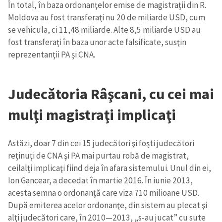
În total, în baza ordonanţelor emise de magistraţii din R.
Moldova au fost transferaţi nu 20 de miliarde USD, cum
se vehicula, ci 11,48 miliarde. Alte 8,5 miliarde USD au
fost transferaţi în baza unor acte falsificate, susţin
reprezentanţii PA şi CNA.
Judecătoria Râşcani, cu cei mai
mulţi magistraţi implicaţi
Astăzi, doar 7 din cei 15 judecători şi foşti judecători
reţinuţi de CNA şi PA mai purtau robă de magistrat,
ceilalţi implicaţi fiind deja în afara sistemului. Unul din ei,
Ion Gancear, a decedat în martie 2016. În iunie 2013,
Trimite o informație
Despre ZdG
acesta semna o ordonanţă care viza 710 milioane USD.
in English
на русском
După emiterea acelor ordonanţe, din sistem au plecat şi
alţi judecători care, în 2010—2013, „s-au jucat” cu sute