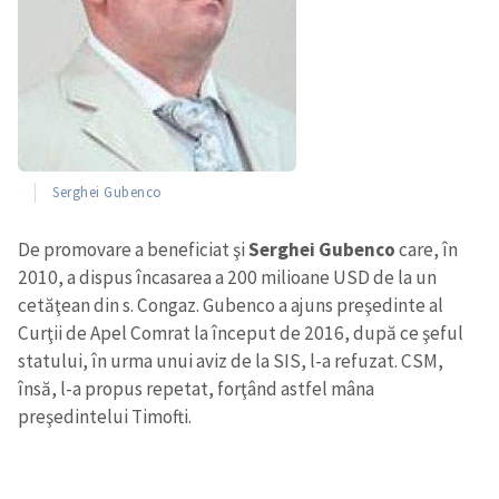
CONTACT SURSĂ
Sursă anonimă
Nume
+ Numele meu
Serghei Gubenco
Email
+ Emailul meu
De promovare a beneficiat şi
Serghei Gubenco
care, în
Telefon
+ Telefon personal
2010, a dispus încasarea a 200 milioane USD de la un
cetăţean din s. Congaz. Gubenco a ajuns preşedinte al
Am citit și sunt de
Curţii de Apel Comrat la început de 2016, după ce şeful
acord cu
politica de
statului, în urma unui aviz de la SIS, l-a refuzat. CSM,
confidențialitate
.
însă, l-a propus repetat, forţând astfel mâna
TRIMITE ȘTIREA
preşedintelui Timofti.