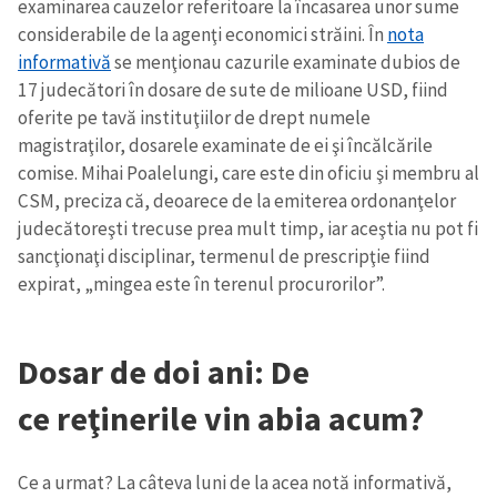
examinarea cauzelor referitoare la încasarea unor sume
considerabile de la agenţi economici străini. În
nota
informativă
se menţionau cazurile examinate dubios de
17 judecători în dosare de sute de milioane USD, fiind
oferite pe tavă instituţiilor de drept numele
magistraţilor, dosarele examinate de ei şi încălcările
comise. Mihai Poalelungi, care este din oficiu şi membru al
CSM, preciza că, deoarece de la emiterea ordonanţelor
judecătoreşti trecuse prea mult timp, iar aceştia nu pot fi
sancţionaţi disciplinar, termenul de prescripţie fiind
expirat, „mingea este în terenul procurorilor”.
Dosar de doi ani: De
ce reţinerile vin abia acum?
Ce a urmat? La câteva luni de la acea notă informativă,