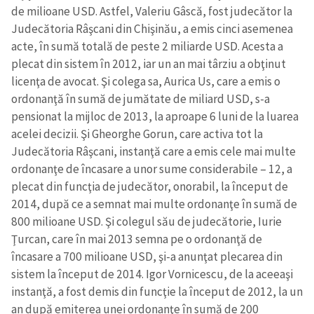
de milioane USD. Astfel, Valeriu Gâscă, fost judecător la
Judecătoria Râşcani din Chişinău, a emis cinci asemenea
acte, în sumă totală de peste 2 miliarde USD. Acesta a
plecat din sistem în 2012, iar un an mai târziu a obţinut
licenţa de avocat. Şi colega sa, Aurica Us, care a emis o
ordonanţă în sumă de jumătate de miliard USD, s-a
pensionat la mijloc de 2013, la aproape 6 luni de la luarea
acelei decizii. Şi Gheorghe Gorun, care activa tot la
Judecătoria Râşcani, instanţă care a emis cele mai multe
ordonanţe de încasare a unor sume considerabile – 12, a
plecat din funcţia de judecător, onorabil, la început de
2014, după ce a semnat mai multe ordonanţe în sumă de
800 milioane USD. Şi colegul său de judecătorie, Iurie
Ţurcan, care în mai 2013 semna pe o ordonanţă de
încasare a 700 milioane USD, şi-a anunţat plecarea din
sistem la început de 2014. Igor Vornicescu, de la aceeaşi
instanţă, a fost demis din funcţie la început de 2012, la un
an după emiterea unei ordonanţe în sumă de 200