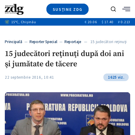
SUSȚINE ZDG
+1
Caută
15
°C
, Chișinău
€
20.06
$
17.40
₽
0.213
Ştiri
+7
+2
Investigatii
Banii tăi
+2
Principală
—
Reporter Special
—
Reportaje
— 15 judecători reţinuţi
Video
după doi…
15 judecători reţinuţi după doi ani
Special
şi jumătate de tăcere
Blog
ZdGust
22 septembrie 2016, 10:41
1625 viz.