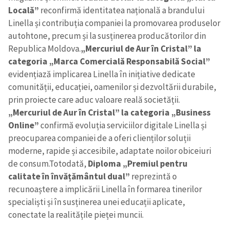
Locală”
reconfirmă identitatea națională a brandului
Linella și contribuția companiei la promovarea produselor
autohtone, precum și la susținerea producătorilor din
Republica Moldova.
„Mercuriul de Aur în Cristal” la
categoria „Marca Comercială Responsabilă Social”
evidențiază implicarea Linella în inițiative dedicate
comunității, educației, oamenilor și dezvoltării durabile,
prin proiecte care aduc valoare reală societății.
„Mercuriul de Aur în Cristal” la categoria „Business
Online”
confirmă evoluția serviciilor digitale Linella și
preocuparea companiei de a oferi clienților soluții
moderne, rapide și accesibile, adaptate noilor obiceiuri
de consum.
Totodată,
Diploma „Premiul pentru
calitate în învățământul dual”
reprezintă o
recunoaștere a implicării Linella în formarea tinerilor
specialiști și în susținerea unei educații aplicate,
conectate la realitățile pieței muncii.