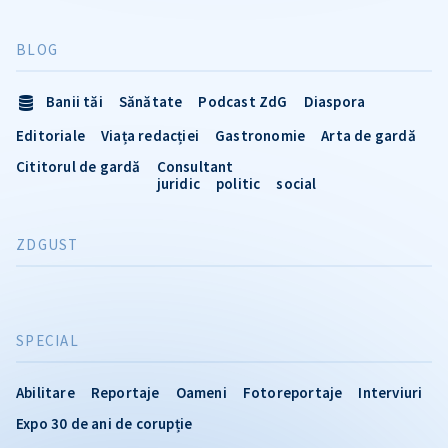
BLOG
Banii tăi
Sănătate
Podcast ZdG
Diaspora
Editoriale
Viața redacției
Gastronomie
Arta de gardă
Cititorul de gardă
Consultant
juridic
politic
social
ZDGUST
SPECIAL
Abilitare
Reportaje
Oameni
Fotoreportaje
Interviuri
Expo 30 de ani de corupție