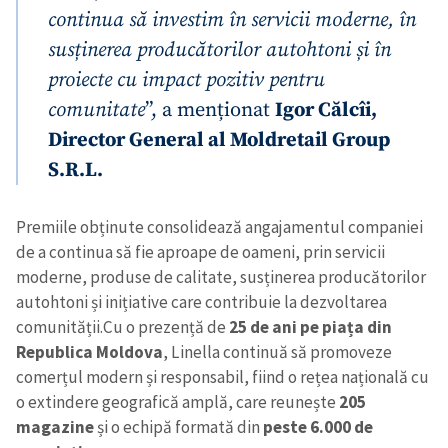
continua să investim în servicii moderne, în
susținerea producătorilor autohtoni și în
proiecte cu impact pozitiv pentru
comunitate
”, a menționat
Igor Călcîi,
Director General al Moldretail Group
S.R.L.
Premiile obținute consolidează angajamentul companiei
de a continua să fie aproape de oameni, prin servicii
moderne, produse de calitate, susținerea producătorilor
autohtoni și inițiative care contribuie la dezvoltarea
comunității.
Cu o prezență de
25 de ani pe piața din
Republica Moldova
, Linella continuă să promoveze
comerțul modern și responsabil, fiind o rețea națională cu
o extindere geografică amplă, care reunește
205
magazine
și o echipă formată din
peste 6.000 de