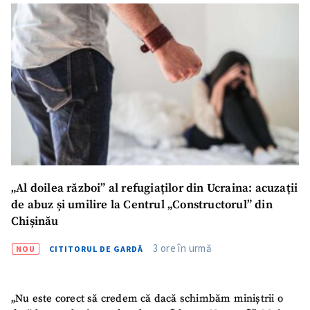
„Al doilea război” al refugiaților din Ucraina: acuzații
de abuz și umilire la Centrul „Constructorul” din
Chișinău
SUSȚINE
3 ore în urmă
NOU
CITITORUL DE GARDĂ
„Nu este corect să credem că dacă schimbăm miniștrii o