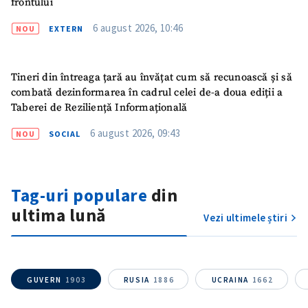
frontului
6 august 2026, 10:46
Email
+ Emailul meu
NOU
EXTERN
Telefon
+ Telefon personal
Tineri din întreaga țară au învățat cum să recunoască și să
combată dezinformarea în cadrul celei de-a doua ediții a
Am citit și sunt de
Taberei de Reziliență Informațională
acord cu
politica de
confidențialitate
.
6 august 2026, 09:43
NOU
SOCIAL
TRIMITE ȘTIREA
Tag-uri populare
din
ultima lună
Vezi ultimele știri
GUVERN
1903
RUSIA
1886
UCRAINA
1662