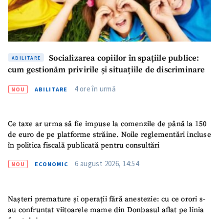
ȘTIREA MEA
Titlu știre
+ Adaugă titlu
Socializarea copiilor în spațiile publice:
ABILITARE
Fotografie
+ Încarcă imagine
cum gestionăm privirile și situațiile de discriminare
4 ore în urmă
NOU
ABILITARE
Link media
+ Link media
Ce taxe ar urma să fie impuse la comenzile de până la 150
de euro de pe platforme străine. Noile reglementări incluse
Mesajul știrei
+ Mesajul știrei
în politica fiscală publicată pentru consultări
6 august 2026, 14:54
NOU
ECONOMIC
CONTACT SURSĂ
Sursă anonimă
Nașteri premature și operații fără anestezie: cu ce orori s-
au confruntat viitoarele mame din Donbasul aflat pe linia
Nume
+ Numele meu