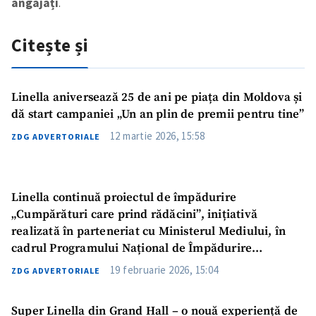
angajați
.
Citește și
Linella aniversează 25 de ani pe piața din Moldova și
dă start campaniei „Un an plin de premii pentru tine”
12 martie 2026, 15:58
ZDG ADVERTORIALE
Linella continuă proiectul de împădurire
Trimite o informație
Despre ZdG
„Cumpărături care prind rădăcini”, inițiativă
in English
на русском
realizată în parteneriat cu Ministerul Mediului, în
cadrul Programului Național de Împădurire
„Generația Pădurii”
19 februarie 2026, 15:04
ZDG ADVERTORIALE
Super Linella din Grand Hall – o nouă experiență de