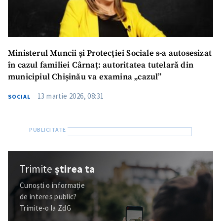
Ministerul Muncii și Protecției Sociale s-a autosesizat
în cazul familiei Cârnaț: autoritatea tutelară din
municipiul Chișinău va examina „cazul”
13 martie 2026, 08:31
SOCIAL
Trimite
știrea ta
Cunoști o informație
de interes public?
Trimite-o la ZdG