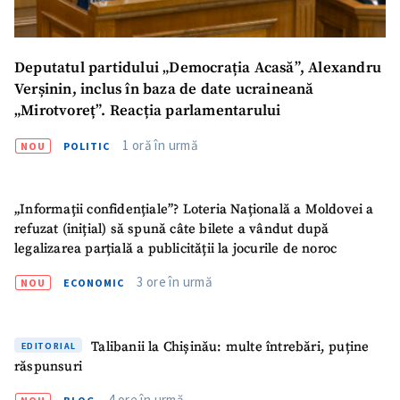
Deputatul partidului „Democrația Acasă”, Alexandru
Verșinin, inclus în baza de date ucraineană
„Mirotvoreț”. Reacția parlamentarului
1 oră în urmă
NOU
POLITIC
„Informații confidențiale”? Loteria Națională a Moldovei a
refuzat (inițial) să spună câte bilete a vândut după
legalizarea parțială a publicității la jocurile de noroc
3 ore în urmă
NOU
ECONOMIC
Talibanii la Chișinău: multe întrebări, puține
EDITORIAL
răspunsuri
4 ore în urmă