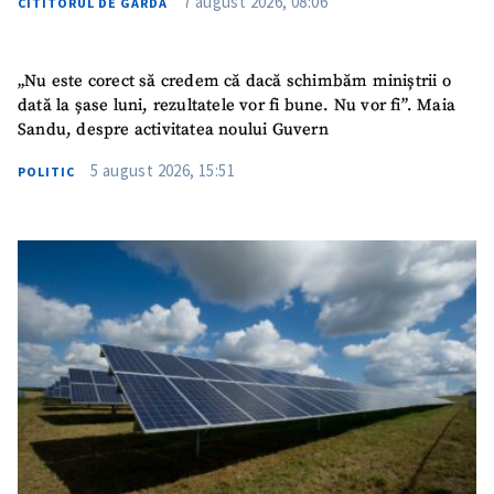
7 august 2026, 08:06
CITITORUL DE GARDĂ
„Nu este corect să credem că dacă schimbăm miniștrii o
dată la șase luni, rezultatele vor fi bune. Nu vor fi”. Maia
Sandu, despre activitatea noului Guvern
5 august 2026, 15:51
POLITIC
ȘTIREA MEA
Titlu știre
+ Adaugă titlu
Fotografie
+ Încarcă imagine
Link media
+ Link media