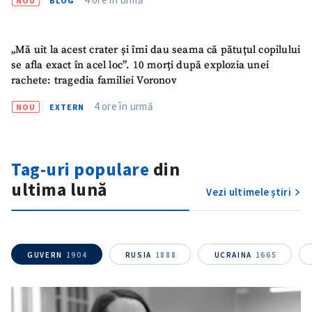
NOU
BLOG
„Mă uit la acest crater și îmi dau seama că pătuțul copilului
se afla exact în acel loc”. 10 morți după explozia unei
rachete: tragedia familiei Voronov
4 ore în urmă
NOU
EXTERN
Trimite o informație
Despre ZdG
Tag-uri populare
din
in English
на русском
ultima lună
Vezi ultimele știri
GUVERN
1904
RUSIA
1888
UCRAINA
1665