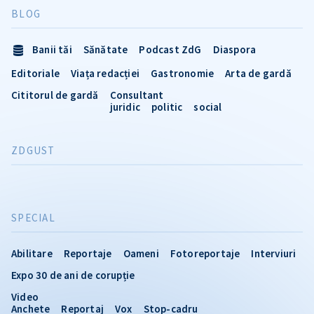
BLOG
Banii tăi
Sănătate
Podcast ZdG
Diaspora
Editoriale
Viața redacției
Gastronomie
Arta de gardă
Cititorul de gardă
Consultant
juridic
politic
social
ZDGUST
SPECIAL
Abilitare
Reportaje
Oameni
Fotoreportaje
Interviuri
Expo 30 de ani de corupție
Video
Anchete
Reportaj
Vox
Stop-cadru