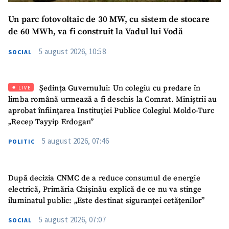
Mesajul știrei
+ Mesajul știrei
Un parc fotovoltaic de 30 MW, cu sistem de stocare
de 60 MWh, va fi construit la Vadul lui Vodă
CONTACT SURSĂ
5 august 2026, 10:58
SOCIAL
Sursă anonimă
Nume
+ Numele meu
Ședința Guvernului: Un colegiu cu predare în
LIVE
limba română urmează a fi deschis la Comrat. Miniștrii au
aprobat înființarea Instituției Publice Colegiul Moldo-Turc
Email
+ Emailul meu
„Recep Tayyip Erdogan”
5 august 2026, 07:46
POLITIC
Telefon
+ Telefon personal
Am citit și sunt de
După decizia CNMC de a reduce consumul de energie
acord cu
politica de
confidențialitate
.
electrică, Primăria Chișinău explică de ce nu va stinge
iluminatul public: „Este destinat siguranței cetățenilor”
TRIMITE ȘTIREA
5 august 2026, 07:07
SOCIAL