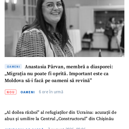
Anastasia Pârvan, membră a diasporei:
OAMENI
„Migrația nu poate fi oprită. Important este ca
Moldova să-i facă pe oameni să revină”
6 ore în urmă
NOU
OAMENI
„Al doilea război” al refugiaților din Ucraina: acuzații de
abuz și umilire la Centrul „Constructorul” din Chișinău