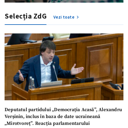
Selecția ZdG
Vezi toate
Trimite o informație
Despre ZdG
in English
на русском
Deputatul partidului „Democrația Acasă”, Alexandru
Verșinin, inclus în baza de date ucraineană
„Mirotvoreț”. Reacția parlamentarului