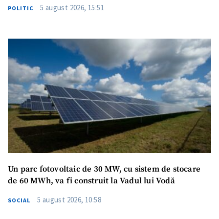
5 august 2026, 15:51
POLITIC
Am citit și sunt de
acord cu
politica de
confidențialitate
.
TRIMITE ȘTIREA
Un parc fotovoltaic de 30 MW, cu sistem de stocare
de 60 MWh, va fi construit la Vadul lui Vodă
5 august 2026, 10:58
SOCIAL