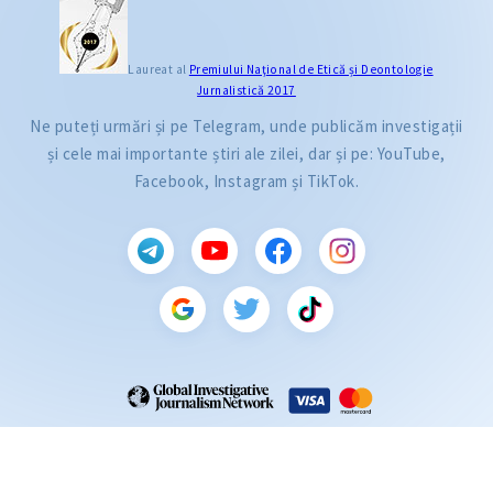
Laureat al
Premiului Naţional de Etică și Deontologie
Jurnalistică 2017
Ne puteți urmări și pe Telegram, unde publicăm investigații
și cele mai importante știri ale zilei, dar și pe: YouTube,
Facebook, Instagram și TikTok.
CITEȘTE
Citește articolul
ZdG este membru al rețelei globale a jurnaliștilor de investigație (GIJN).
2004—2026 © Ziarul de Gardă.