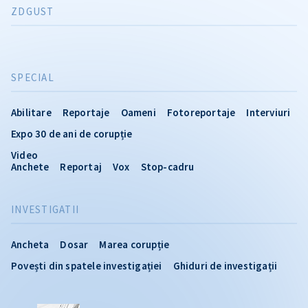
ZDGUST
SPECIAL
Abilitare
Reportaje
Oameni
Fotoreportaje
Interviuri
Expo 30 de ani de corupție
Video
Anchete
Reportaj
Vox
Stop-cadru
INVESTIGATII
Ancheta
Dosar
Marea corupție
Povești din spatele investigației
Ghiduri de investigații