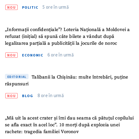
5 ore în urmă
NOU
POLITIC
„Informații confidențiale”? Loteria Națională a Moldovei a
refuzat (inițial) să spună câte bilete a vândut după
legalizarea parțială a publicității la jocurile de noroc
6 ore în urmă
NOU
ECONOMIC
Talibanii la Chișinău: multe întrebări, puține
EDITORIAL
răspunsuri
8 ore în urmă
NOU
BLOG
„Mă uit la acest crater și îmi dau seama că pătuțul copilului
se afla exact în acel loc”. 10 morți după explozia unei
rachete: tragedia familiei Voronov