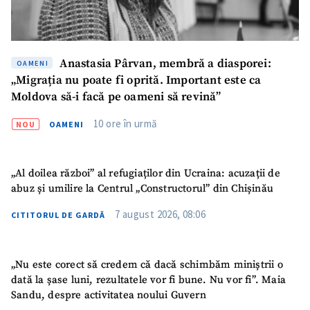
Fotografie
+ Încarcă imagine
Link media
+ Link media
Anastasia Pârvan, membră a diasporei:
OAMENI
„Migrația nu poate fi oprită. Important este ca
Moldova să-i facă pe oameni să revină”
Mesajul știrei
+ Mesajul știrei
10 ore în urmă
NOU
OAMENI
CONTACT SURSĂ
„Al doilea război” al refugiaților din Ucraina: acuzații de
abuz și umilire la Centrul „Constructorul” din Chișinău
Sursă anonimă
7 august 2026, 08:06
CITITORUL DE GARDĂ
Nume
+ Numele meu
Email
+ Emailul meu
„Nu este corect să credem că dacă schimbăm miniștrii o
dată la șase luni, rezultatele vor fi bune. Nu vor fi”. Maia
Sandu, despre activitatea noului Guvern
Telefon
+ Telefon personal