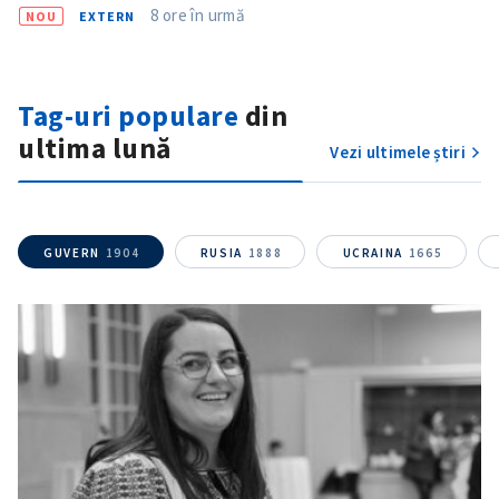
8 ore în urmă
NOU
EXTERN
Tag-uri populare
din
ultima lună
Vezi ultimele știri
GUVERN
1904
RUSIA
1888
UCRAINA
1665
ȘTIREA MEA
Titlu știre
+ Adaugă titlu