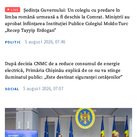
SUSȚINE
Ședința Guvernului: Un colegiu cu predare în
LIVE
limba română urmează a fi deschis la Comrat. Miniștrii au
aprobat înființarea Instituției Publice Colegiul Moldo-Turc
„Recep Tayyip Erdogan”
5 august 2026, 07:46
POLITIC
După decizia CNMC de a reduce consumul de energie
electrică, Primăria Chișinău explică de ce nu va stinge
iluminatul public: „Este destinat siguranței cetățenilor”
5 august 2026, 07:07
SOCIAL