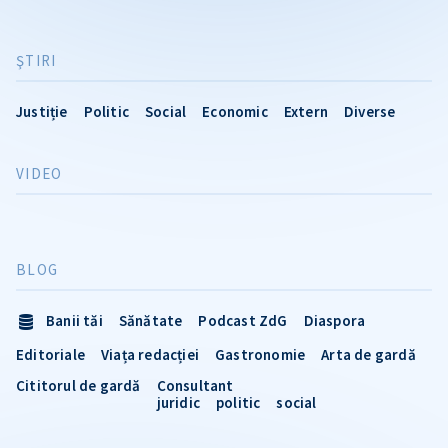
ŞTIRI
Justiție
Politic
Social
Economic
Extern
Diverse
VIDEO
BLOG
Banii tăi
Sănătate
Podcast ZdG
Diaspora
Editoriale
Viața redacției
Gastronomie
Arta de gardă
Cititorul de gardă
Consultant
juridic
politic
social