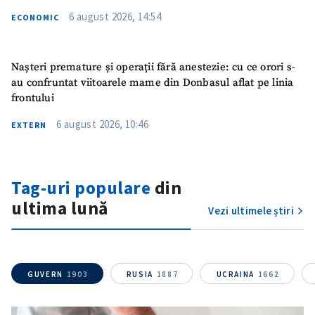
6 august 2026, 14:54
ECONOMIC
Nașteri premature și operații fără anestezie: cu ce orori s-
au confruntat viitoarele mame din Donbasul aflat pe linia
frontului
6 august 2026, 10:46
EXTERN
Trimite o informație
Despre ZdG
Tag-uri populare
din
in English
на русском
ultima lună
Vezi ultimele știri
GUVERN
1903
RUSIA
1887
UCRAINA
1662