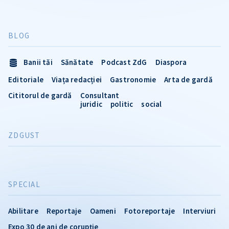
BLOG
Banii tăi
Sănătate
Podcast ZdG
Diaspora
Editoriale
Viața redacției
Gastronomie
Arta de gardă
Cititorul de gardă
Consultant
juridic
politic
social
ZDGUST
SPECIAL
Abilitare
Reportaje
Oameni
Fotoreportaje
Interviuri
Expo 30 de ani de corupție