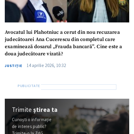
Avocatul lui Plahotniuc a cerut din nou recuzarea
judecătoarei Ana Cucerescu din completul care
examinează dosarul „Frauda bancară”. Cine este a
doua judecătoare vizată?
14 aprilie 2026, 10:32
JUSTIȚIE
Trimite
știrea ta
Cunoști o informație
de interes public?
Trimite-o la ZdG