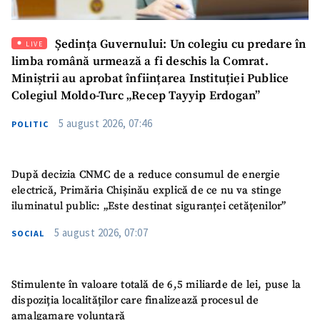
Mesajul știrei
+ Mesajul știrei
Ședința Guvernului: Un colegiu cu predare în
LIVE
limba română urmează a fi deschis la Comrat.
Miniștrii au aprobat înființarea Instituției Publice
CONTACT SURSĂ
Colegiul Moldo-Turc „Recep Tayyip Erdogan”
Sursă anonimă
5 august 2026, 07:46
POLITIC
Nume
+ Numele meu
După decizia CNMC de a reduce consumul de energie
Email
+ Emailul meu
electrică, Primăria Chișinău explică de ce nu va stinge
iluminatul public: „Este destinat siguranței cetățenilor”
Telefon
+ Telefon personal
5 august 2026, 07:07
SOCIAL
Am citit și sunt de
acord cu
politica de
Stimulente în valoare totală de 6,5 miliarde de lei, puse la
confidențialitate
.
dispoziția localităților care finalizează procesul de
amalgamare voluntară
TRIMITE ȘTIREA