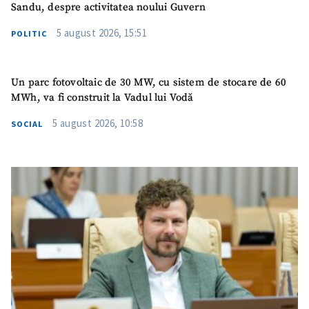
Sandu, despre activitatea noului Guvern
5 august 2026, 15:51
POLITIC
Un parc fotovoltaic de 30 MW, cu sistem de stocare de 60
MWh, va fi construit la Vadul lui Vodă
5 august 2026, 10:58
SOCIAL
ȘTIREA MEA
Titlu știre
+ Adaugă titlu
Fotografie
+ Încarcă imagine
Link media
+ Link media