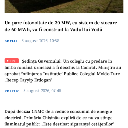
Mesajul știrei
+ Mesajul știrei
Un parc fotovoltaic de 30 MW, cu sistem de stocare
de 60 MWh, va fi construit la Vadul lui Vodă
CONTACT SURSĂ
Sursă anonimă
5 august 2026, 10:58
SOCIAL
Nume
+ Numele meu
Ședința Guvernului: Un colegiu cu predare în
LIVE
limba română urmează a fi deschis la Comrat. Miniștrii au
Email
+ Emailul meu
aprobat înființarea Instituției Publice Colegiul Moldo-Turc
„Recep Tayyip Erdogan”
Telefon
+ Telefon personal
5 august 2026, 07:46
POLITIC
Am citit și sunt de
acord cu
politica de
confidențialitate
.
După decizia CNMC de a reduce consumul de energie
electrică, Primăria Chișinău explică de ce nu va stinge
TRIMITE ȘTIREA
iluminatul public: „Este destinat siguranței cetățenilor”