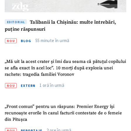
Talibanii la Chișinău: multe întrebări,
EDITORIAL
puține răspunsuri
55 minute în urmă
NOU
BLOG
„Mă uit la acest crater și îmi dau seama că pătuțul copilului
se afla exact în acel loc”. 10 morți după explozia unei
rachete: tragedia familiei Voronov
1 oră în urmă
NOU
EXTERN
„Front comun” pentru un răspuns: Premier Energy își
recunoaște erorile în cazul facturii contestate de o femeie
din Pitușca
2 ore în urmă
NOU
REPORTAJE