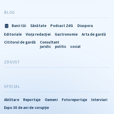
BLOG
Banii tăi
Sănătate
Podcast ZdG
Diaspora
Editoriale
Viața redacției
Gastronomie
Arta de gardă
Cititorul de gardă
Consultant
juridic
politic
social
ZDGUST
SPECIAL
Abilitare
Reportaje
Oameni
Fotoreportaje
Interviuri
Expo 30 de ani de corupție