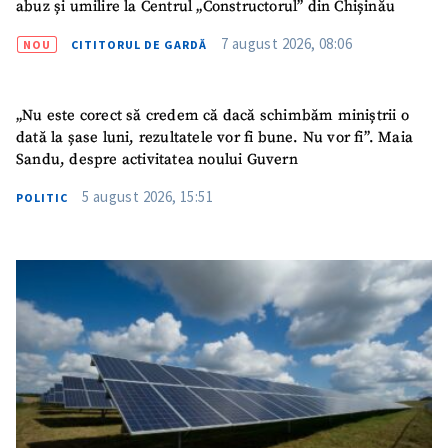
abuz și umilire la Centrul „Constructorul” din Chișinău
7 august 2026, 08:06
NOU
CITITORUL DE GARDĂ
„Nu este corect să credem că dacă schimbăm miniștrii o
dată la șase luni, rezultatele vor fi bune. Nu vor fi”. Maia
Sandu, despre activitatea noului Guvern
5 august 2026, 15:51
POLITIC
ȘTIREA MEA
Titlu știre
+ Adaugă titlu
Fotografie
+ Încarcă imagine
Link media
+ Link media