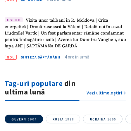
Vizita unor talibani în R. Moldova | Criza
VIDEO
energetică | Dronă rusească la Văleni | Detalii noi în cazul
Liudmilei Vartic | Un fost parlamentar rămâne condamnat
pentru îmbogățire ilicită | Averea lui Dumitru Vangheli, sub
lupa ANI | SĂPTĂMÂNA DE GARDĂ
4 ore în urmă
NOU
SINTEZA SĂPTĂMÂNII
Trimite o informație
Despre ZdG
in English
на русском
Tag-uri populare
din
ultima lună
Vezi ultimele știri
GUVERN
1904
RUSIA
1888
UCRAINA
1665