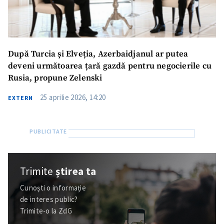
După Turcia și Elveția, Azerbaidjanul ar putea
deveni următoarea țară gazdă pentru negocierile cu
Rusia, propune Zelenski
25 aprilie 2026, 14:20
EXTERN
Trimite
știrea ta
Cunoști o informație
de interes public?
Trimite-o la ZdG