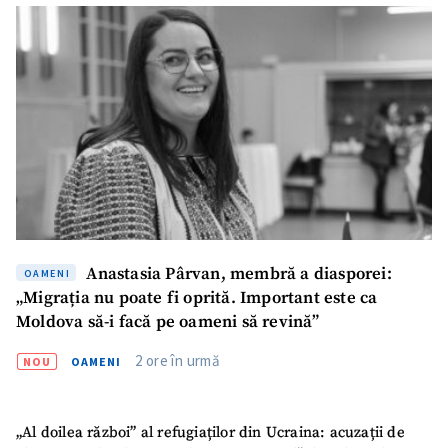
Anastasia Pârvan, membră a diasporei:
OAMENI
„Migrația nu poate fi oprită. Important este ca
Moldova să-i facă pe oameni să revină”
2 ore în urmă
NOU
OAMENI
„Al doilea război” al refugiaților din Ucraina: acuzații de