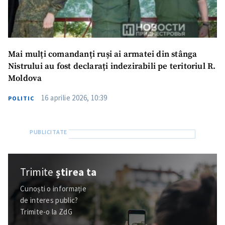
Mai mulți comandanți ruși ai armatei din stânga
Nistrului au fost declarați indezirabili pe teritoriul R.
Moldova
16 aprilie 2026, 10:39
POLITIC
Trimite
știrea ta
Cunoști o informație
de interes public?
Trimite-o la ZdG