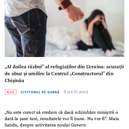
„Al doilea război” al refugiaților din Ucraina: acuzații
de abuz și umilire la Centrul „Constructorul” din
Chișinău
9 ore în urmă
NOU
CITITORUL DE GARDĂ
„Nu este corect să credem că dacă schimbăm miniștrii o
dată la șase luni, rezultatele vor fi bune. Nu vor fi”. Maia
Sandu, despre activitatea noului Guvern