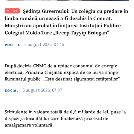
Ședința Guvernului: Un colegiu cu predare în
LIVE
Mesajul știrei
+ Mesajul știrei
limba română urmează a fi deschis la Comrat.
Miniștrii au aprobat înființarea Instituției Publice
Colegiul Moldo-Turc „Recep Tayyip Erdogan”
CONTACT SURSĂ
Sursă anonimă
5 august 2026, 07:46
POLITIC
Nume
+ Numele meu
După decizia CNMC de a reduce consumul de energie
electrică, Primăria Chișinău explică de ce nu va stinge
Email
+ Emailul meu
iluminatul public: „Este destinat siguranței cetățenilor”
5 august 2026, 07:07
SOCIAL
Telefon
+ Telefon personal
Am citit și sunt de
acord cu
politica de
Stimulente în valoare totală de 6,5 miliarde de lei, puse la
confidențialitate
.
dispoziția localităților care finalizează procesul de
amalgamare voluntară
TRIMITE ȘTIREA