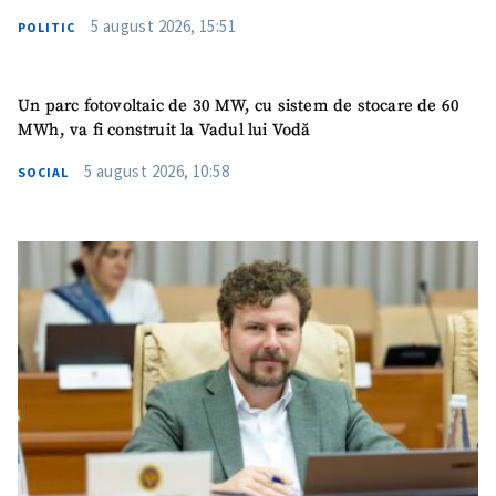
5 august 2026, 15:51
POLITIC
Un parc fotovoltaic de 30 MW, cu sistem de stocare de 60
MWh, va fi construit la Vadul lui Vodă
5 august 2026, 10:58
SOCIAL
ȘTIREA MEA
Titlu știre
+ Adaugă titlu
Fotografie
+ Încarcă imagine
Link media
+ Link media