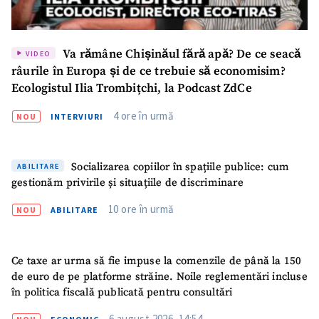
Va rămâne Chișinăul fără apă? De ce seacă
VIDEO
râurile în Europa și de ce trebuie să economisim?
Ecologistul Ilia Trombițchi, la Podcast ZdCe
4 ore în urmă
NOU
INTERVIURI
Socializarea copiilor în spațiile publice: cum
ABILITARE
gestionăm privirile și situațiile de discriminare
10 ore în urmă
NOU
ABILITARE
Ce taxe ar urma să fie impuse la comenzile de până la 150
de euro de pe platforme străine. Noile reglementări incluse
în politica fiscală publicată pentru consultări
6 august 2026, 14:54