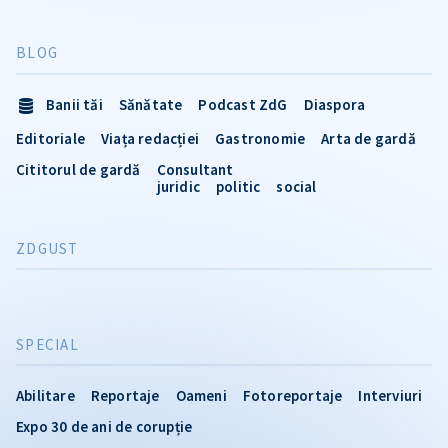
BLOG
Banii tăi
Sănătate
Podcast ZdG
Diaspora
Editoriale
Viața redacției
Gastronomie
Arta de gardă
Cititorul de gardă
Consultant
juridic
politic
social
ZDGUST
SPECIAL
Abilitare
Reportaje
Oameni
Fotoreportaje
Interviuri
Expo 30 de ani de corupție