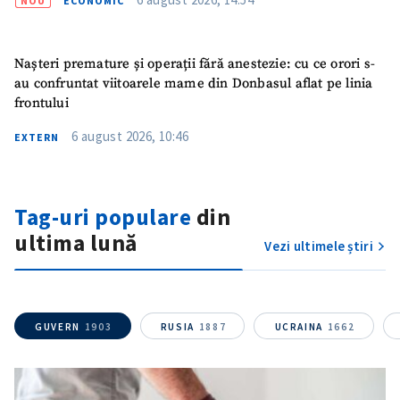
NOU
ECONOMIC
Nașteri premature și operații fără anestezie: cu ce orori s-
au confruntat viitoarele mame din Donbasul aflat pe linia
frontului
6 august 2026, 10:46
EXTERN
Trimite o informație
Despre ZdG
Tag-uri populare
din
in English
на русском
ultima lună
Vezi ultimele știri
GUVERN
1903
RUSIA
1887
UCRAINA
1662