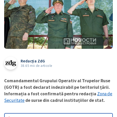
Redacția ZdG
38.65 mii de articole
Comandamentul Grupului Operativ al Trupelor Ruse
(GOTR) a fost declarat indezirabil pe teritoriul țării.
Informația a fost confirmată pentru redacția
Zona de
Securitate
de surse din cadrul instituțiilor de stat.