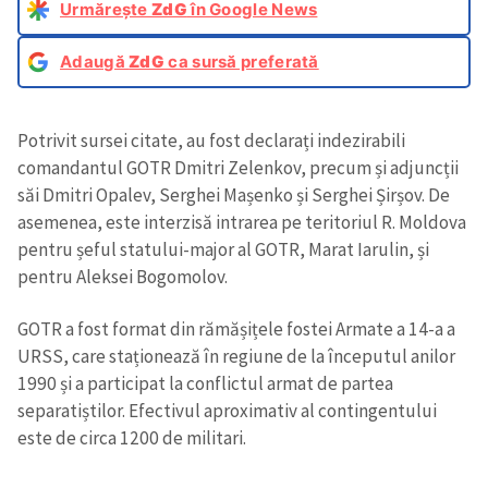
Urmărește
ZdG
în Google News
Adaugă
ZdG
ca sursă preferată
Potrivit sursei citate, au fost declarați indezirabili
comandantul GOTR Dmitri Zelenkov, precum și adjuncții
săi Dmitri Opalev, Serghei Mașenko și Serghei Șirșov. De
asemenea, este interzisă intrarea pe teritoriul R. Moldova
pentru șeful statului-major al GOTR, Marat Iarulin, și
pentru Aleksei Bogomolov.
GOTR a fost format din rămășițele fostei Armate a 14-a a
URSS, care staționează în regiune de la începutul anilor
1990 și a participat la conflictul armat de partea
separatiștilor. Efectivul aproximativ al contingentului
este de circa 1200 de militari.