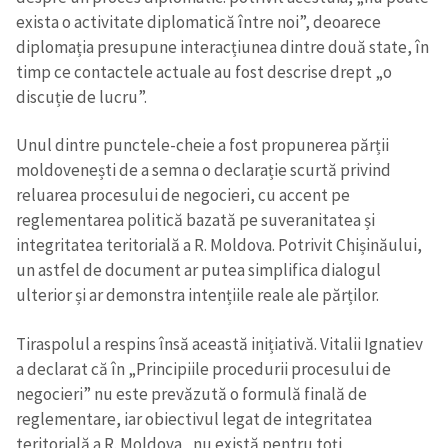
exista o activitate diplomatică între noi”, deoarece
diplomația presupune interacțiunea dintre două state, în
timp ce contactele actuale au fost descrise drept „o
discuție de lucru”.
Unul dintre punctele-cheie a fost propunerea părții
moldovenești de a semna o declarație scurtă privind
reluarea procesului de negocieri, cu accent pe
reglementarea politică bazată pe suveranitatea și
integritatea teritorială a R. Moldova. Potrivit Chișinăului,
un astfel de document ar putea simplifica dialogul
ulterior și ar demonstra intențiile reale ale părților.
Tiraspolul a respins însă această inițiativă. Vitalii Ignatiev
a declarat că în „Principiile procedurii procesului de
negocieri” nu este prevăzută o formulă finală de
reglementare, iar obiectivul legat de integritatea
teritorială a R. Moldova „nu există pentru toți