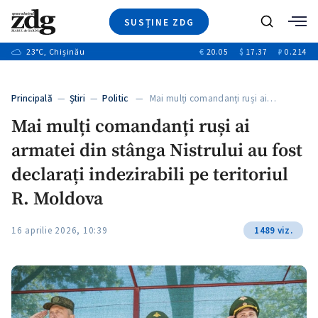
SUSȚINE ZDG
Caută
+2
23
°C
, Chișinău
€
20.05
$
17.37
₽
0.214
Ştiri
+7
+3
Investigatii
Banii tăi
+5
Principală
—
Ştiri
—
Politic
— Mai mulți comandanți ruși ai…
Video
+1
+1
Mai mulți comandanți ruși ai
Special
armatei din stânga Nistrului au fost
Blog
+2
ZdGust
declarați indezirabili pe teritoriul
+1
R. Moldova
16 aprilie 2026, 10:39
1489 viz.