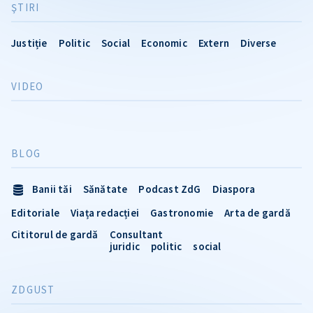
ŞTIRI
Justiție
Politic
Social
Economic
Extern
Diverse
VIDEO
BLOG
Banii tăi
Sănătate
Podcast ZdG
Diaspora
Editoriale
Viața redacției
Gastronomie
Arta de gardă
Cititorul de gardă
Consultant
juridic
politic
social
ZDGUST