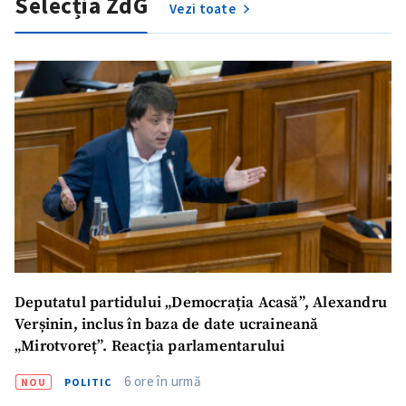
Selecția ZdG
Vezi toate
Deputatul partidului „Democrația Acasă”, Alexandru
ȘTIREA MEA
Verșinin, inclus în baza de date ucraineană
„Mirotvoreț”. Reacția parlamentarului
Titlu știre
+ Adaugă titlu
6 ore în urmă
NOU
POLITIC
Fotografie
+ Încarcă imagine