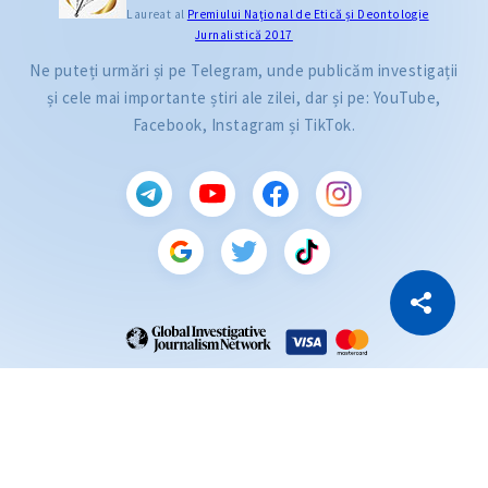
Laureat al
Premiului Naţional de Etică și Deontologie
Jurnalistică 2017
Ne puteți urmări și pe Telegram, unde publicăm investigații
și cele mai importante știri ale zilei, dar și pe: YouTube,
Facebook, Instagram și TikTok.
CITEȘTE
Citește articolul
Copiază Link
ZdG este membru al rețelei globale a jurnaliștilor de investigație (GIJN).
2004—2026 © Ziarul de Gardă.
Toate drepturile rezervate.
Dezvoltat de
SENSMEDIA