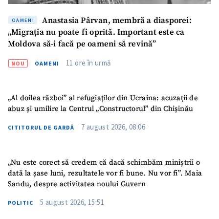
Anastasia Pârvan, membră a diasporei:
OAMENI
„Migrația nu poate fi oprită. Important este ca
Moldova să-i facă pe oameni să revină”
11 ore în urmă
NOU
OAMENI
SUSȚINE
„Al doilea război” al refugiaților din Ucraina: acuzații de
abuz și umilire la Centrul „Constructorul” din Chișinău
7 august 2026, 08:06
CITITORUL DE GARDĂ
„Nu este corect să credem că dacă schimbăm miniștrii o
dată la șase luni, rezultatele vor fi bune. Nu vor fi”. Maia
Sandu, despre activitatea noului Guvern
5 august 2026, 15:51
POLITIC