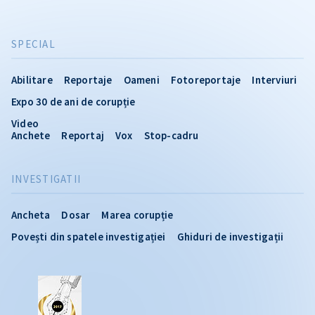
SPECIAL
Abilitare
Reportaje
Oameni
Fotoreportaje
Interviuri
Expo 30 de ani de corupție
Video
Anchete
Reportaj
Vox
Stop-cadru
INVESTIGATII
Ancheta
Dosar
Marea corupție
Povești din spatele investigației
Ghiduri de investigații