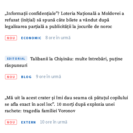
„Informații confidențiale”? Loteria Națională a Moldovei a
Link media
+ Link media
refuzat (inițial) să spună câte bilete a vândut după
legalizarea parțială a publicității la jocurile de noroc
8 ore în urmă
NOU
ECONOMIC
Mesajul știrei
+ Mesajul știrei
Talibanii la Chișinău: multe întrebări, puține
EDITORIAL
CONTACT SURSĂ
răspunsuri
Sursă anonimă
9 ore în urmă
NOU
BLOG
Nume
+ Numele meu
„Mă uit la acest crater și îmi dau seama că pătuțul copilului
Email
+ Emailul meu
se afla exact în acel loc”. 10 morți după explozia unei
rachete: tragedia familiei Voronov
Telefon
+ Telefon personal
10 ore în urmă
NOU
EXTERN