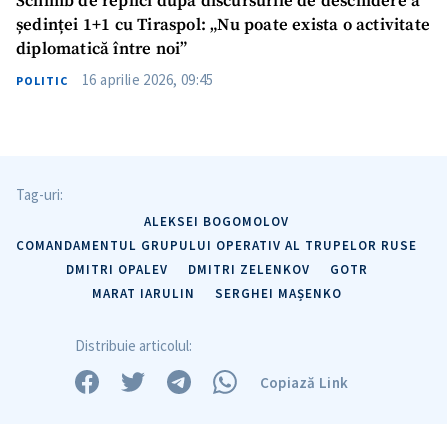
Schimb de replici după discursurile de deschidere a
ședinței 1+1 cu Tiraspol: „Nu poate exista o activitate
diplomatică între noi”
16 aprilie 2026, 09:45
POLITIC
Tag-uri:
ALEKSEI BOGOMOLOV
COMANDAMENTUL GRUPULUI OPERATIV AL TRUPELOR RUSE
DMITRI OPALEV
DMITRI ZELENKOV
GOTR
MARAT IARULIN
SERGHEI MAȘENKO
Distribuie articolul:
Copiază Link