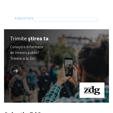
Trimite
știrea ta
Cunoști o informație
de interes public?
Trimite-o la ZdG