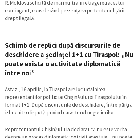
R. Moldova solicită de mai mulți ani retragerea acestui
contingent, considerând prezența sa pe teritoriul țării
drept ilegală.
Schimb de replici după discursurile de
deschidere a ședinței 1+1 cu Tiraspol: „Nu
poate exista o activitate diplomatică
între noi”
Astăzi, 16 aprilie, la Tiraspol are loc întâlnirea
reprezentanților politici ai Chișinăului și Tiraspolului în
format 1+1. După discursurile de deschidere, între părți a
izbucnit o dispută privind caracterul negocierilor.
Reprezentantul Chișinăului a declarat că nu este vorba
despre un proces diplomatic: potrivit acestuia, „nu poate