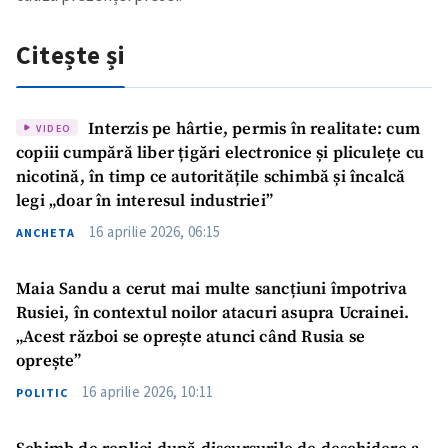
Citește și
Interzis pe hârtie, permis în realitate: cum
VIDEO
copiii cumpără liber țigări electronice și pliculețe cu
nicotină, în timp ce autoritățile schimbă și încalcă
legi „doar în interesul industriei”
Trimite o informație
Despre ZdG
in English
на русском
16 aprilie 2026, 06:15
ANCHETA
Maia Sandu a cerut mai multe sancțiuni împotriva
Rusiei, în contextul noilor atacuri asupra Ucrainei.
„Acest război se oprește atunci când Rusia se
oprește”
16 aprilie 2026, 10:11
POLITIC