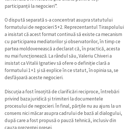
participanții la negocieri”.
O dispută separată s-a concentrat asupra statutului
formatului de negocieri 5+2. Reprezentantul Tiraspolului
a insistat că acest format continuă să existe ca mecanism
cu participarea mediatorilor și observatorilor, în timp ce
partea moldovenească a declarat că, în practică, acesta
nu mai funcționează. La rândul său, Valeriu Chiveri a
insistat ca Vitalii Ignatiev să ofere o definiție clară a
formatului 1+1 și să explice în ce statut, în opinia sa, se
desfășoară aceste negocieri.
Discuția a fost însoțită de clarificări reciproce, întrebări
privind baza juridică și trimiteri la documentele
procesului de negocieri. În final, părțile nu au ajuns la un
consens nici măcar asupra cadrului de bază al dialogului,
după care a fost propusă o pauză tehnică, inclusiv din
cauza prezenței presei.