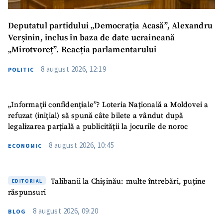
Deputatul partidului „Democrația Acasă”, Alexandru
Verșinin, inclus în baza de date ucraineană
„Mirotvoreț”. Reacția parlamentarului
8 august 2026, 12:19
POLITIC
„Informații confidențiale”? Loteria Națională a Moldovei a
refuzat (inițial) să spună câte bilete a vândut după
legalizarea parțială a publicității la jocurile de noroc
8 august 2026, 10:45
ECONOMIC
Talibanii la Chișinău: multe întrebări, puține
EDITORIAL
răspunsuri
8 august 2026, 09:20
BLOG