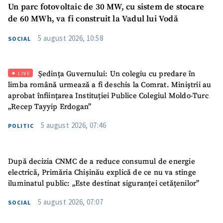
Mesajul știrei
+ Mesajul știrei
Un parc fotovoltaic de 30 MW, cu sistem de stocare
de 60 MWh, va fi construit la Vadul lui Vodă
CONTACT SURSĂ
5 august 2026, 10:58
SOCIAL
Sursă anonimă
Ședința Guvernului: Un colegiu cu predare în
LIVE
Nume
+ Numele meu
limba română urmează a fi deschis la Comrat. Miniștrii au
aprobat înființarea Instituției Publice Colegiul Moldo-Turc
Email
+ Emailul meu
„Recep Tayyip Erdogan”
5 august 2026, 07:46
POLITIC
Telefon
+ Telefon personal
Am citit și sunt de
După decizia CNMC de a reduce consumul de energie
acord cu
politica de
electrică, Primăria Chișinău explică de ce nu va stinge
confidențialitate
.
iluminatul public: „Este destinat siguranței cetățenilor”
TRIMITE ȘTIREA
5 august 2026, 07:07
SOCIAL