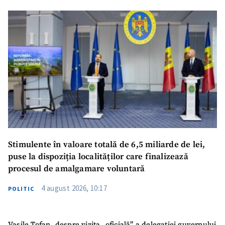
SUSȚINE
Stimulente în valoare totală de 6,5 miliarde de lei,
puse la dispoziția localităților care finalizează
procesul de amalgamare voluntară
4 august 2026, 10:17
POLITIC
Vasile Tofan, despre vizita „oficială” a delegației guvernului