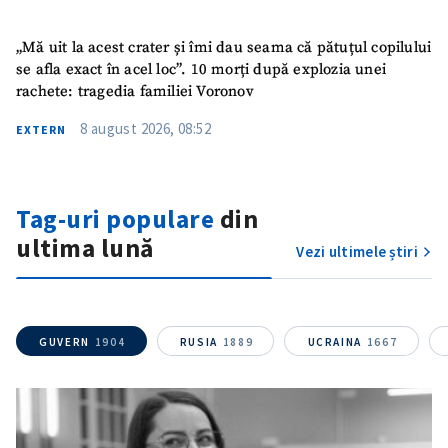
„Mă uit la acest crater și îmi dau seama că pătuțul copilului
se afla exact în acel loc”. 10 morți după explozia unei
rachete: tragedia familiei Voronov
8 august 2026, 08:52
EXTERN
Tag-uri populare
din
Trimite o informație
Despre ZdG
in English
на русском
ultima lună
Vezi ultimele știri
GUVERN
1904
RUSIA
1889
UCRAINA
1667