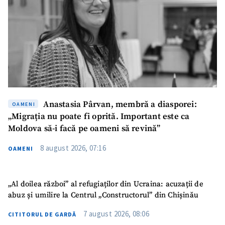
Anastasia Pârvan, membră a diasporei:
OAMENI
„Migrația nu poate fi oprită. Important este ca
Moldova să-i facă pe oameni să revină”
8 august 2026, 07:16
OAMENI
„Al doilea război” al refugiaților din Ucraina: acuzații de
abuz și umilire la Centrul „Constructorul” din Chișinău
7 august 2026, 08:06
CITITORUL DE GARDĂ