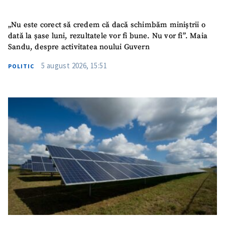
„Nu este corect să credem că dacă schimbăm miniștrii o
dată la șase luni, rezultatele vor fi bune. Nu vor fi”. Maia
Sandu, despre activitatea noului Guvern
5 august 2026, 15:51
POLITIC
ȘTIREA MEA
Titlu știre
+ Adaugă titlu
Fotografie
+ Încarcă imagine
Link media
+ Link media