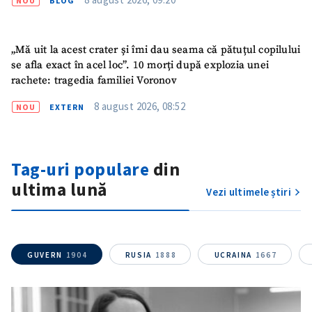
NOU
BLOG
„Mă uit la acest crater și îmi dau seama că pătuțul copilului
se afla exact în acel loc”. 10 morți după explozia unei
rachete: tragedia familiei Voronov
8 august 2026, 08:52
NOU
EXTERN
Trimite o informație
Despre ZdG
Tag-uri populare
din
in English
на русском
ultima lună
Vezi ultimele știri
GUVERN
1904
RUSIA
1888
UCRAINA
1667