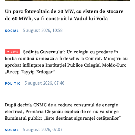
Mesajul știrei
+ Mesajul știrei
Un parc fotovoltaic de 30 MW, cu sistem de stocare
de 60 MWh, va fi construit la Vadul lui Vodă
CONTACT SURSĂ
5 august 2026, 10:58
SOCIAL
Sursă anonimă
Nume
+ Numele meu
Ședința Guvernului: Un colegiu cu predare în
LIVE
limba română urmează a fi deschis la Comrat. Miniștrii au
aprobat înființarea Instituției Publice Colegiul Moldo-Turc
Email
+ Emailul meu
„Recep Tayyip Erdogan”
5 august 2026, 07:46
POLITIC
Telefon
+ Telefon personal
Am citit și sunt de
După decizia CNMC de a reduce consumul de energie
acord cu
politica de
confidențialitate
.
electrică, Primăria Chișinău explică de ce nu va stinge
iluminatul public: „Este destinat siguranței cetățenilor”
TRIMITE ȘTIREA
5 august 2026, 07:07
SOCIAL