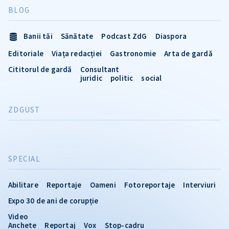
BLOG
Banii tăi
Sănătate
Podcast ZdG
Diaspora
Editoriale
Viața redacției
Gastronomie
Arta de gardă
Cititorul de gardă
Consultant
juridic
politic
social
ZDGUST
SPECIAL
Abilitare
Reportaje
Oameni
Fotoreportaje
Interviuri
Expo 30 de ani de corupție
Video
Anchete
Reportaj
Vox
Stop-cadru