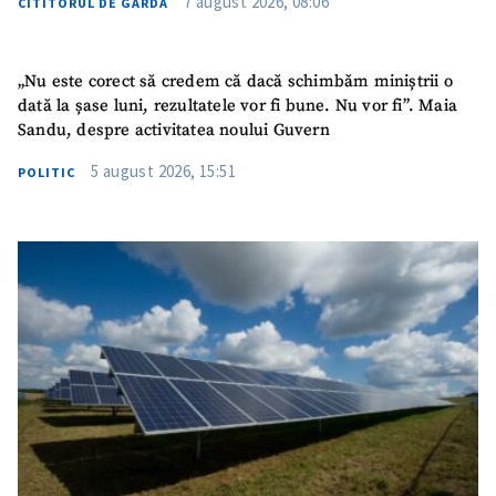
7 august 2026, 08:06
CITITORUL DE GARDĂ
„Nu este corect să credem că dacă schimbăm miniștrii o
dată la șase luni, rezultatele vor fi bune. Nu vor fi”. Maia
Sandu, despre activitatea noului Guvern
5 august 2026, 15:51
POLITIC
ȘTIREA MEA
Titlu știre
+ Adaugă titlu
Fotografie
+ Încarcă imagine
Link media
+ Link media