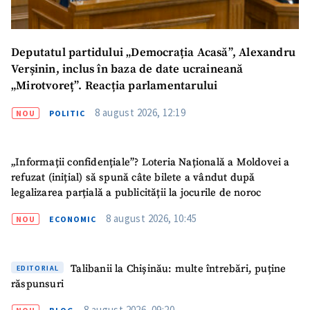
Deputatul partidului „Democrația Acasă”, Alexandru
Verșinin, inclus în baza de date ucraineană
„Mirotvoreț”. Reacția parlamentarului
8 august 2026, 12:19
NOU
POLITIC
„Informații confidențiale”? Loteria Națională a Moldovei a
refuzat (inițial) să spună câte bilete a vândut după
legalizarea parțială a publicității la jocurile de noroc
8 august 2026, 10:45
NOU
ECONOMIC
Talibanii la Chișinău: multe întrebări, puține
EDITORIAL
răspunsuri
8 august 2026, 09:20