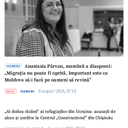
Anastasia Pârvan, membră a diasporei:
OAMENI
„Migrația nu poate fi oprită. Important este ca
Moldova să-i facă pe oameni să revină”
8 august 2026, 07:16
NOU
OAMENI
„Al doilea război” al refugiaților din Ucraina: acuzații de
abuz și umilire la Centrul „Constructorul” din Chișinău