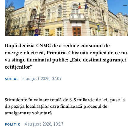
Link media
+ Link media
Mesajul știrei
+ Mesajul știrei
După decizia CNMC de a reduce consumul de
CONTACT SURSĂ
energie electrică, Primăria Chișinău explică de ce nu
va stinge iluminatul public: „Este destinat siguranței
Sursă anonimă
cetățenilor”
Nume
+ Numele meu
5 august 2026, 07:07
SOCIAL
Email
+ Emailul meu
Stimulente în valoare totală de 6,5 miliarde de lei, puse la
dispoziția localităților care finalizează procesul de
Telefon
+ Telefon personal
amalgamare voluntară
Am citit și sunt de
4 august 2026, 10:17
POLITIC
acord cu
politica de