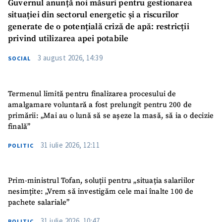
Guvernul anunță noi măsuri pentru gestionarea
situației din sectorul energetic și a riscurilor
generate de o potențială criză de apă: restricții
privind utilizarea apei potabile
3 august 2026, 14:39
SOCIAL
Termenul limită pentru finalizarea procesului de
amalgamare voluntară a fost prelungit pentru 200 de
primării: „Mai au o lună să se așeze la masă, să ia o decizie
finală”
31 iulie 2026, 12:11
POLITIC
Prim-ministrul Tofan, soluții pentru „situația salariilor
nesimțite: „Vrem să investigăm cele mai înalte 100 de
pachete salariale”
31 iulie 2026, 10:47
POLITIC