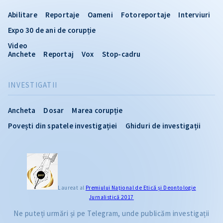
Abilitare
Reportaje
Oameni
Fotoreportaje
Interviuri
Expo 30 de ani de corupție
Video
Anchete
Reportaj
Vox
Stop-cadru
INVESTIGATII
Ancheta
Dosar
Marea corupție
Povești din spatele investigației
Ghiduri de investigații
Laureat al
Premiului Naţional de Etică și Deontologie
Jurnalistică 2017
Ne puteți urmări și pe Telegram, unde publicăm investigații