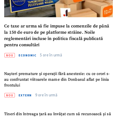
Ce taxe ar urma să fie impuse la comenzile de până
la 150 de euro de pe platforme străine. Noile
reglementări incluse în politica fiscală publicată
pentru consultări
5 ore în urmă
NOU
ECONOMIC
Nașteri premature și operații fără anestezie: cu ce orori s-
au confruntat viitoarele mame din Donbasul aflat pe linia
frontului
9 ore în urmă
NOU
EXTERN
Tineri din întreaga țară au învățat cum să recunoască și să