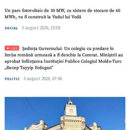
Un parc fotovoltaic de 30 MW, cu sistem de stocare de 60
MWh, va fi construit la Vadul lui Vodă
5 august 2026, 10:58
SOCIAL
Ședința Guvernului: Un colegiu cu predare în
LIVE
limba română urmează a fi deschis la Comrat. Miniștrii au
aprobat înființarea Instituției Publice Colegiul Moldo-Turc
„Recep Tayyip Erdogan”
5 august 2026, 07:46
POLITIC
ȘTIREA MEA
Titlu știre
+ Adaugă titlu
Fotografie
+ Încarcă imagine