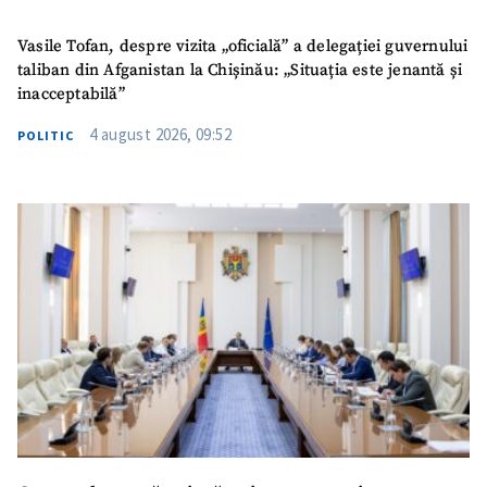
confidențialitate
.
Vasile Tofan, despre vizita „oficială” a delegației guvernului
TRIMITE ȘTIREA
taliban din Afganistan la Chișinău: „Situația este jenantă și
inacceptabilă”
4 august 2026, 09:52
POLITIC
SUSȚINE