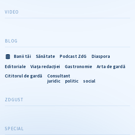
VIDEO
BLOG
Banii tăi
Sănătate
Podcast ZdG
Diaspora
Editoriale
Viața redacției
Gastronomie
Arta de gardă
Cititorul de gardă
Consultant
juridic
politic
social
ZDGUST
SPECIAL