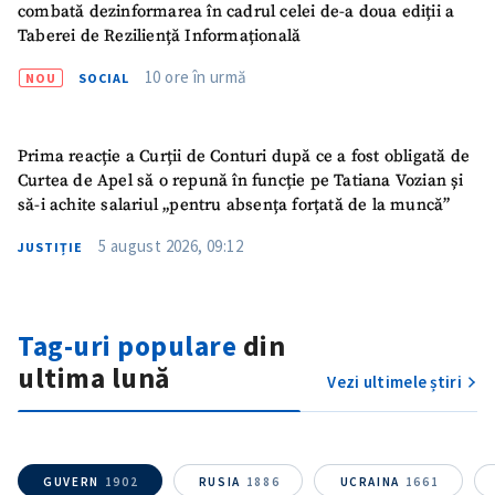
combată dezinformarea în cadrul celei de-a doua ediții a
Taberei de Reziliență Informațională
10 ore în urmă
NOU
SOCIAL
Prima reacție a Curții de Conturi după ce a fost obligată de
Curtea de Apel să o repună în funcție pe Tatiana Vozian și
să-i achite salariul „pentru absența forțată de la muncă”
5 august 2026, 09:12
JUSTIȚIE
Trimite o informație
Despre ZdG
in English
на русском
Tag-uri populare
din
ultima lună
Vezi ultimele știri
GUVERN
1902
RUSIA
1886
UCRAINA
1661