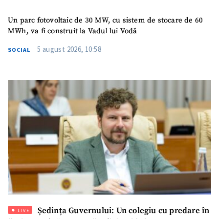
Titlu știre
+ Adaugă titlu
Un parc fotovoltaic de 30 MW, cu sistem de stocare de 60
MWh, va fi construit la Vadul lui Vodă
Fotografie
+ Încarcă imagine
5 august 2026, 10:58
SOCIAL
Link media
+ Link media
Mesajul știrei
+ Mesajul știrei
CONTACT SURSĂ
Sursă anonimă
Nume
+ Numele meu
Ședința Guvernului: Un colegiu cu predare în
LIVE
Email
+ Emailul meu