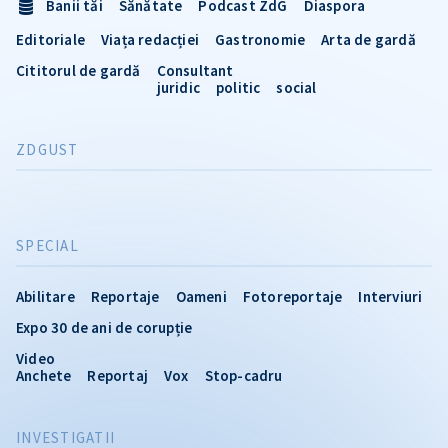
Banii tăi
Sănătate
Podcast ZdG
Diaspora
Editoriale
Viața redacției
Gastronomie
Arta de gardă
Cititorul de gardă
Consultant
juridic
politic
social
ZDGUST
SPECIAL
Abilitare
Reportaje
Oameni
Fotoreportaje
Interviuri
Expo 30 de ani de corupție
Video
Anchete
Reportaj
Vox
Stop-cadru
INVESTIGATII