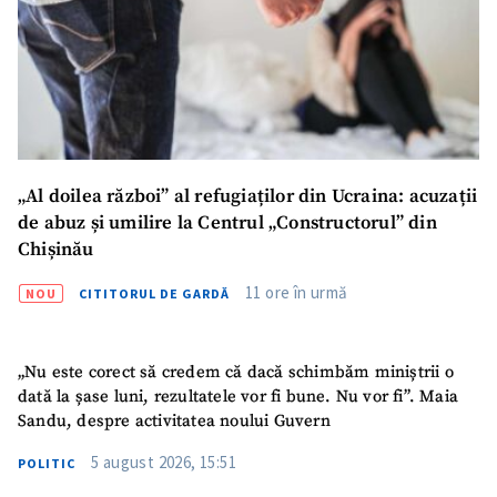
„Al doilea război” al refugiaților din Ucraina: acuzații
de abuz și umilire la Centrul „Constructorul” din
Chișinău
11 ore în urmă
NOU
CITITORUL DE GARDĂ
„Nu este corect să credem că dacă schimbăm miniștrii o
dată la șase luni, rezultatele vor fi bune. Nu vor fi”. Maia
Sandu, despre activitatea noului Guvern
5 august 2026, 15:51
POLITIC
ȘTIREA MEA