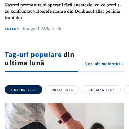
Nașteri premature și operații fără anestezie: cu ce orori s-
au confruntat viitoarele mame din Donbasul aflat pe linia
frontului
6 august 2026, 10:46
EXTERN
Tag-uri populare
din
ultima lună
Vezi ultimele știri
GUVERN
1903
RUSIA
1886
UCRAINA
1662