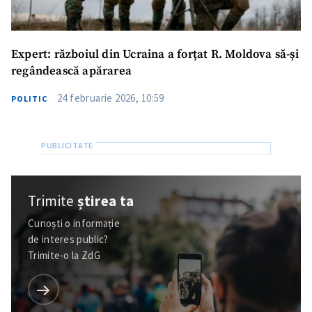
Expert: războiul din Ucraina a forțat R. Moldova să-și
regândească apărarea
24 februarie 2026, 10:59
POLITIC
Trimite
știrea ta
Cunoști o informație
de interes public?
Trimite-o la ZdG